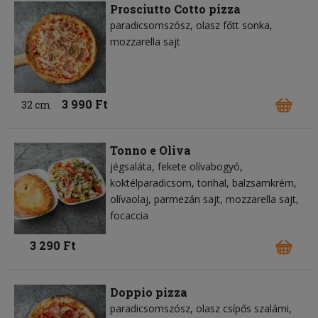
Prosciutto Cotto pizza
paradicsomszósz
olasz főtt sonka
mozzarella sajt
3 990 Ft
32 cm
Tonno e Oliva
jégsaláta
fekete olívabogyó
koktélparadicsom
tonhal
balzsamkrém
olívaolaj
parmezán sajt
mozzarella sajt
focaccia
3 290 Ft
Doppio pizza
paradicsomszósz
olasz csípős szalámi