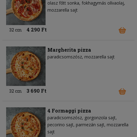
olasz főtt sonka
fokhagymás olívaolaj
mozzarella sajt
4 290 Ft
32 cm
Margherita pizza
paradicsomszósz
mozzarella sajt
3 690 Ft
32 cm
4 Formaggi pizza
paradicsomszósz
gorgonzola sajt
pecorino sajt
parmezán sajt
mozzarella
sajt