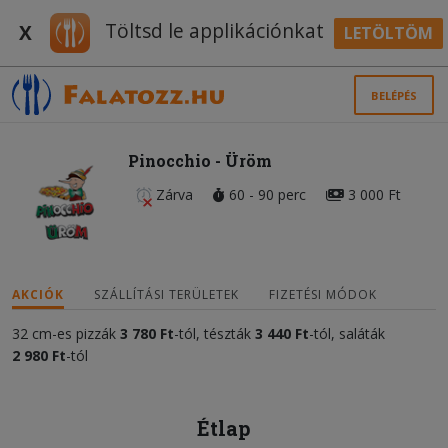
Töltsd le applikációnkat
X
LETÖLTÖM
BELÉPÉS
Pinocchio - Üröm
Zárva
60 - 90 perc
3 000 Ft
AKCIÓK
SZÁLLÍTÁSI TERÜLETEK
FIZETÉSI MÓDOK
32 cm-es pizzák
3 780 Ft
-tól, tészták
3 440 Ft
-tól, saláták
2 980 Ft
-tól
Étlap