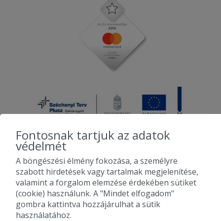
Fontosnak tartjuk az adatok
védelmét
A böngészési élmény fokozása, a személyre
2010-2026 Copyright - Falatozz.hu - Diston-line Kft.
szabott hirdetések vagy tartalmak megjelenítése,
valamint a forgalom elemzése érdekében sütiket
Pizza, gyros, hamburger, menük kedvező áron, egy helyen az összes
(cookie) használunk. A "Mindet elfogadom"
étterem ajánlata.
gombra kattintva hozzájárulhat a sütik
használatához.