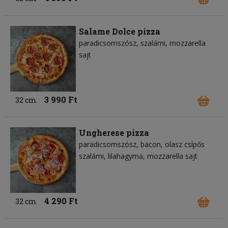
Salame Dolce pizza
paradicsomszósz
szalámi
mozzarella
sajt
3 990 Ft
32 cm
Ungherese pizza
paradicsomszósz
bacon
olasz csípős
szalámi
lilahagyma
mozzarella sajt
4 290 Ft
32 cm