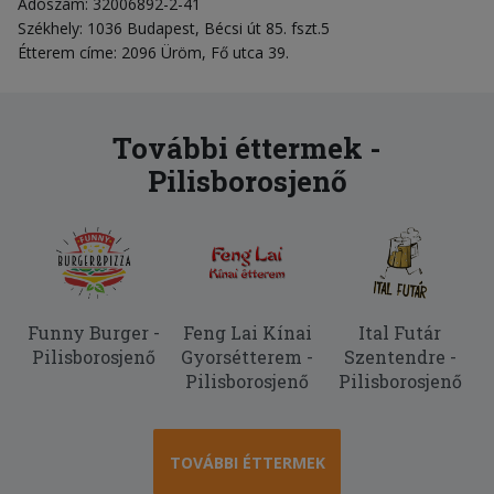
Adószám: 32006892-2-41
Székhely: 1036 Budapest, Bécsi út 85. fszt.5
Étterem címe: 2096 Üröm, Fő utca 39.
További éttermek -
Pilisborosjenő
Funny Burger -
Feng Lai Kínai
Ital Futár
Pilisborosjenő
Gyorsétterem -
Szentendre -
Pilisborosjenő
Pilisborosjenő
TOVÁBBI ÉTTERMEK