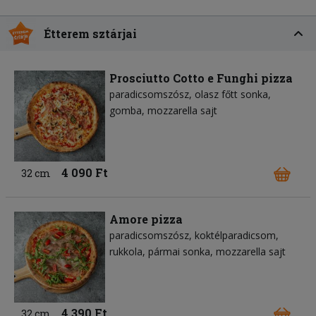
Étterem sztárjai
Prosciutto Cotto e Funghi pizza
paradicsomszósz
olasz főtt sonka
gomba
mozzarella sajt
4 090 Ft
32 cm
Amore pizza
paradicsomszósz
koktélparadicsom
rukkola
pármai sonka
mozzarella sajt
4 390 Ft
32 cm