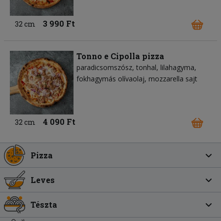
3 990 Ft
32 cm
Tonno e Cipolla pizza
paradicsomszósz
tonhal
lilahagyma
fokhagymás olívaolaj
mozzarella sajt
4 090 Ft
32 cm
Pizza
Leves
Tészta