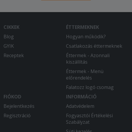
CIKKEK
ÉTTERMEKNEK
Blog
Hogyan működik?
GYIK
Csatlakozás éttermeknek
Receptek
Éttermek - Azonnali
kiszállítás
Éttermek - Menü
előrendelés
Falatozz logó csomag
FIÓKOD
INFORMÁCIÓ
Bejelentkezés
Adatvédelem
Regisztráció
Fogyasztói Értékelési
Szabályzat
Süti kezelés