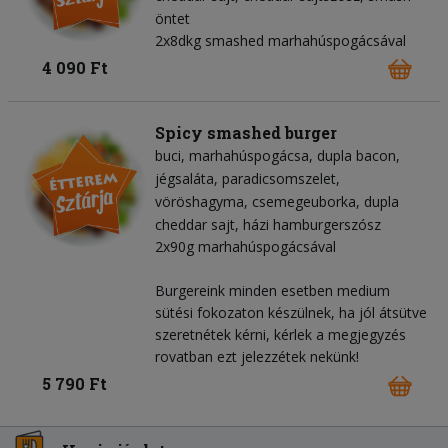
öntet
2x8dkg smashed marhahúspogácsával
4 090 Ft
Spicy smashed burger
buci
marhahúspogácsa
dupla bacon
jégsaláta
paradicsomszelet
vöröshagyma
csemegeuborka
dupla
cheddar sajt
házi hamburgerszósz
2x90g marhahúspogácsával
Burgereink minden esetben medium
sütési fokozaton készülnek, ha jól átsütve
szeretnétek kérni, kérlek a megjegyzés
rovatban ezt jelezzétek nekünk!
5 790 Ft