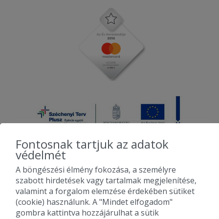
Fontosnak tartjuk az adatok
védelmét
A böngészési élmény fokozása, a személyre
2010-2026 Copyright - Falatozz.hu - Diston-line Kft.
szabott hirdetések vagy tartalmak megjelenítése,
valamint a forgalom elemzése érdekében sütiket
Pizza, gyros, hamburger, menük kedvező áron, egy helyen az összes
(cookie) használunk. A "Mindet elfogadom"
étterem ajánlata.
gombra kattintva hozzájárulhat a sütik