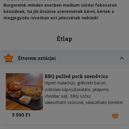
Burgereink minden esetben medium sütési fokozaton
készülnek, ha jól átsütve szeretnétek kérni, kérlek a
megjegyzés rovatban ezt jelezzétek nekünk!
Étlap
Étterem sztárjai
BBQ pulled pork szendvics
tépett malachús
grillezett bacon
coleslaw káposztasaláta
jalapeno
cheddar sajt
BBQ szósz
választható szósszal, választható körettel
5 590 Ft