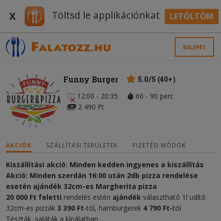
Töltsd le applikációnkat
X
LETÖLTÖM
BELÉPÉS
Funny Burger
5.0/5 (40+)
12:00 - 20:35
60 - 90 perc
2 490 Ft
AKCIÓK
SZÁLLÍTÁSI TERÜLETEK
FIZETÉSI MÓDOK
Kiszállítási akció: Minden kedden ingyenes a kiszállítás
Akció: Minden szerdán 16:00 után 2db pizza rendelése
esetén ajándék 32cm-es Margherita pizza
20 000 Ft feletti
rendelés estén
ajándék
választható 1l üdítő
32cm-es pizzák
3 390 Ft
-tól, hamburgerek
4 790 Ft-
tól
Tészták, saláták a kínálatban