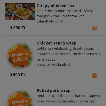
Crispy chicken box
corn flakes bundás csirkemell csíkok,
ropogós V alakú burgonya, 2db
választható öntet
4 890 Ft
Chicken ranch wrap
tortilla
csirkefalatok
grillezett bacon
jégsaláta
paradicsom
cheddar sajtszósz
ranch szósz
crispy csirkefalatokkal
3 590 Ft
Pulled pork wrap
tortilla
BBQ pulled pork
bacon
jalapeno
coleslaw káposztasaláta
cheddar sajt