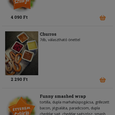
4 090 Ft
Churros
7db, választható önettel
2 290 Ft
Funny smashed wrap
tortilla
dupla marhahúspogácsa
grillezett
bacon
jégsaláta
paradicsom
dupla
cheddar sajt
cheddar sajtszósz
smash