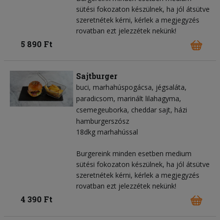
sütési fokozaton készülnek, ha jól átsütve
szeretnétek kérni, kérlek a megjegyzés
rovatban ezt jelezzétek nekünk!
5 890 Ft
Sajtburger
buci
marhahúspogácsa
jégsaláta
paradicsom
marinált lilahagyma
csemegeuborka
cheddar sajt
házi
hamburgerszósz
18dkg marhahússal
Burgereink minden esetben medium
sütési fokozaton készülnek, ha jól átsütve
szeretnétek kérni, kérlek a megjegyzés
rovatban ezt jelezzétek nekünk!
4 390 Ft