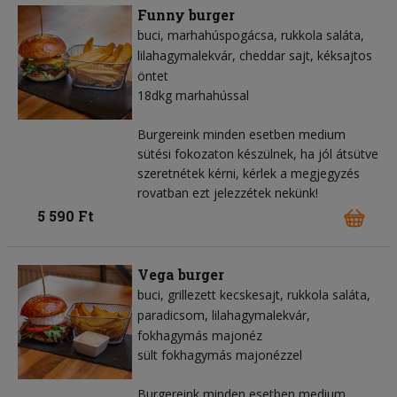
Funny burger
buci
marhahúspogácsa
rukkola saláta
lilahagymalekvár
cheddar sajt
kéksajtos
öntet
18dkg marhahússal
Burgereink minden esetben medium
sütési fokozaton készülnek, ha jól átsütve
szeretnétek kérni, kérlek a megjegyzés
rovatban ezt jelezzétek nekünk!
5 590 Ft
Vega burger
buci
grillezett kecskesajt
rukkola saláta
paradicsom
lilahagymalekvár
fokhagymás majonéz
sült fokhagymás majonézzel
Burgereink minden esetben medium