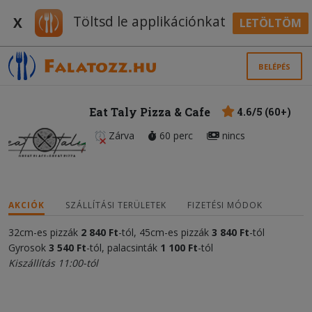
Töltsd le applikációnkat
X
LETÖLTÖM
BELÉPÉS
Eat Taly Pizza & Cafe
4.6/5 (60+)
Zárva
60 perc
nincs
AKCIÓK
SZÁLLÍTÁSI TERÜLETEK
FIZETÉSI MÓDOK
32cm-es pizzák
2 840 Ft
-tól, 45cm-es pizzák
3 840 Ft
-tól
Gyrosok
3 540 Ft
-tól, palacsinták
1 100 Ft
-tól
Kiszállítás 11:00-tól