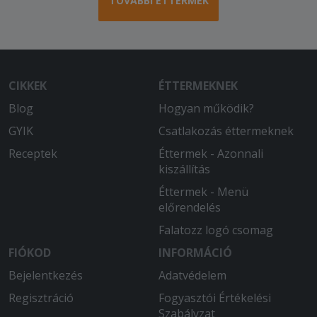
TOVÁBBI ÉTTERMEK
CIKKEK
ÉTTERMEKNEK
Blog
Hogyan működik?
GYIK
Csatlakozás éttermeknek
Receptek
Éttermek - Azonnali
kiszállítás
Éttermek - Menü
előrendelés
Falatozz logó csomag
FIÓKOD
INFORMÁCIÓ
Bejelentkezés
Adatvédelem
Regisztráció
Fogyasztói Értékelési
Szabályzat