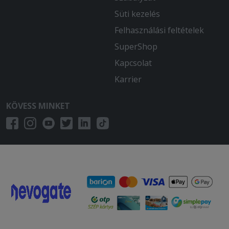
Süti kezelés
Felhasználási feltételek
SuperShop
Kapcsolat
Karrier
KÖVESS MINKET