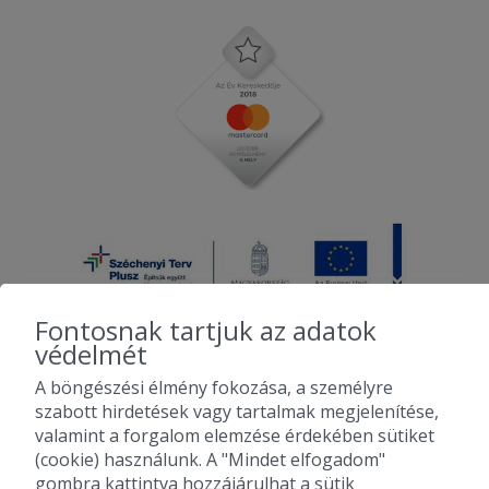
Fontosnak tartjuk az adatok
védelmét
A böngészési élmény fokozása, a személyre
2010-2026 Copyright - Falatozz.hu - Diston-line Kft.
szabott hirdetések vagy tartalmak megjelenítése,
valamint a forgalom elemzése érdekében sütiket
Pizza, gyros, hamburger, menük kedvező áron, egy helyen az összes
(cookie) használunk. A "Mindet elfogadom"
étterem ajánlata.
gombra kattintva hozzájárulhat a sütik