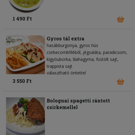
1 490 Ft
Gyros tál extra
hasábburgonya
gyros hús
csirkecombfiléből
jégsaláta
paradicsom
kígyóuborka
lilahagyma
füstölt sajt
trappista sajt
választható öntettel
3 550 Ft
Bolognai spagetti rántott
csirkemellel