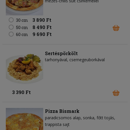
mézes-chilis sült csirkemellel
3 890 Ft
30 cm
8 490 Ft
50 cm
9 690 Ft
60 cm
Sertéspörkölt
tarhonyával, csemegeuborkával
3 390 Ft
Pizza Bismark
paradicsomos alap
sonka
főtt tojás
trappista sajt