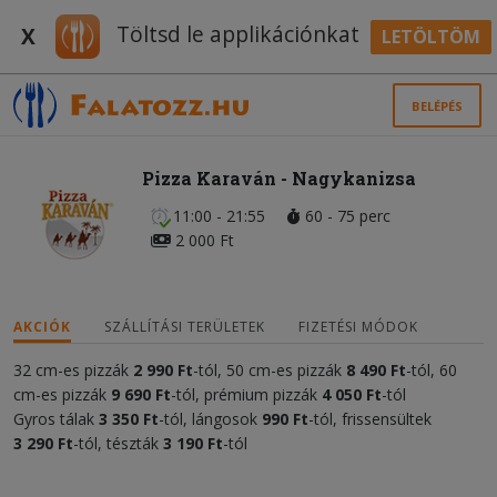
Töltsd le applikációnkat
X
LETÖLTÖM
BELÉPÉS
Pizza Karaván - Nagykanizsa
11:00 - 21:55
60 - 75 perc
2 000 Ft
AKCIÓK
SZÁLLÍTÁSI TERÜLETEK
FIZETÉSI MÓDOK
32 cm-es pizzák
2 990 Ft
-tól, 50 cm-es pizzák
8 490 Ft
-tól, 60
cm-es pizzák
9 690 Ft
-tól, prémium pizzák
4 050 Ft
-tól
Gyros tálak
3 350 Ft
-tól, lángosok
990 Ft
-tól, frissensültek
3 290 Ft
-tól, tészták
3 190 Ft
-tól