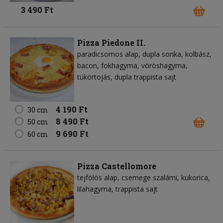
3 490 Ft
Pizza Piedone II.
paradicsomos alap
dupla sonka
kolbász
bacon
fokhagyma
vöröshagyma
tükörtojás
dupla trappista sajt
4 190 Ft
30 cm
8 490 Ft
50 cm
9 690 Ft
60 cm
Pizza Castellomore
tejfölös alap
csemege szalámi
kukorica
lilahagyma
trappista sajt