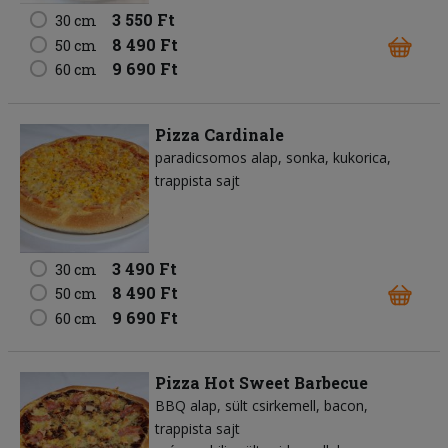
3 550 Ft
30 cm
8 490 Ft
50 cm
9 690 Ft
60 cm
Pizza Cardinale
paradicsomos alap
sonka
kukorica
trappista sajt
3 490 Ft
30 cm
8 490 Ft
50 cm
9 690 Ft
60 cm
Pizza Hot Sweet Barbecue
BBQ alap
sült csirkemell
bacon
trappista sajt