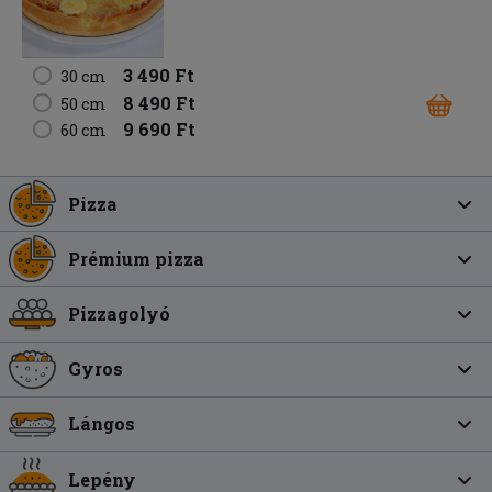
3 490 Ft
30 cm
8 490 Ft
50 cm
9 690 Ft
60 cm
Pizza
Prémium pizza
Pizzagolyó
Gyros
Lángos
Lepény