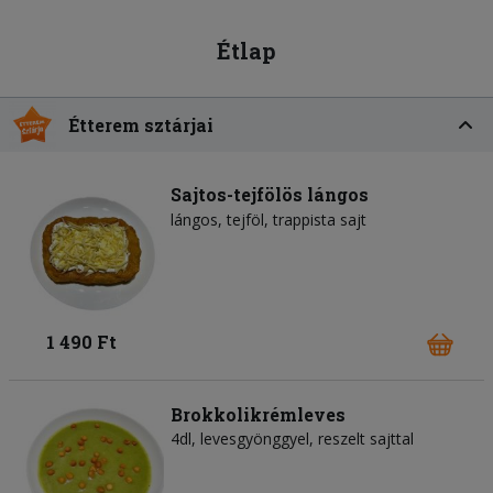
Étlap
Étterem sztárjai
Sajtos-tejfölös lángos
lángos
tejföl
trappista sajt
1 490 Ft
Brokkolikrémleves
4dl, levesgyönggyel, reszelt sajttal