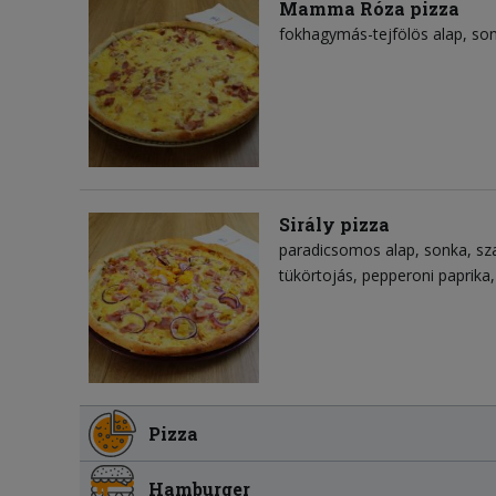
Mamma Róza pizza
fokhagymás-tejfölös alap
so
Sirály pizza
paradicsomos alap
sonka
sz
tükörtojás
pepperoni paprika
Pizza
Hamburger