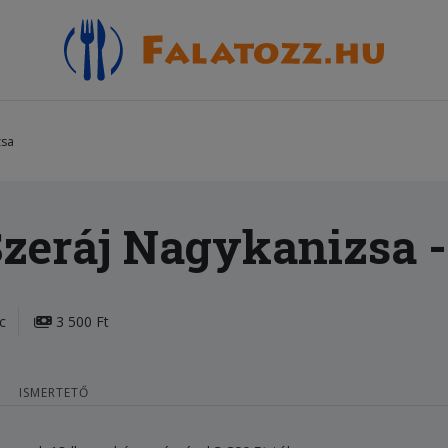
zsa
zeráj Nagykanizsa
-
c
3 500 Ft
ISMERTETŐ