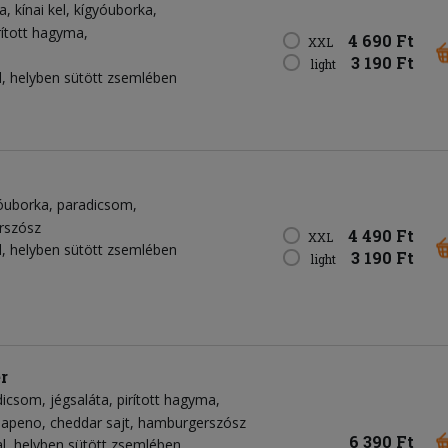
a
kínai kel
kígyóuborka
rított hagyma
4 690 Ft
XXL
3 190 Ft
light
, helyben sütött zsemlében
óuborka
paradicsom
rszósz
4 490 Ft
XXL
, helyben sütött zsemlében
3 190 Ft
light
r
dicsom
jégsaláta
pirított hagyma
lapeno
cheddar sajt
hamburgerszósz
6 390 Ft
, helyben sütött zsemlében