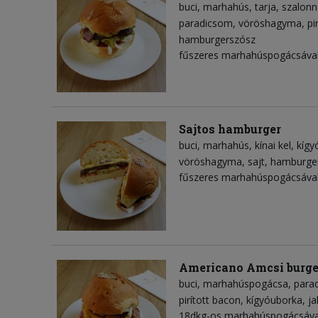
buci
marhahús
tarja
szalonn
paradicsom
vöröshagyma
pi
hamburgerszósz
fűszeres marhahúspogácsával
Sajtos hamburger
buci
marhahús
kínai kel
kígy
vöröshagyma
sajt
hamburge
fűszeres marhahúspogácsával
Americano Amcsi burge
buci
marhahúspogácsa
para
pirított bacon
kígyóuborka
ja
18dkg-os marhahúspogácsával