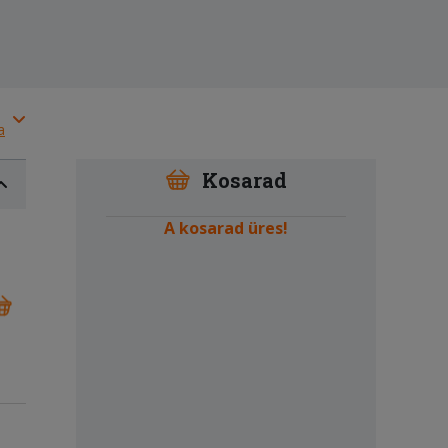
a
Kosarad
A kosarad üres!