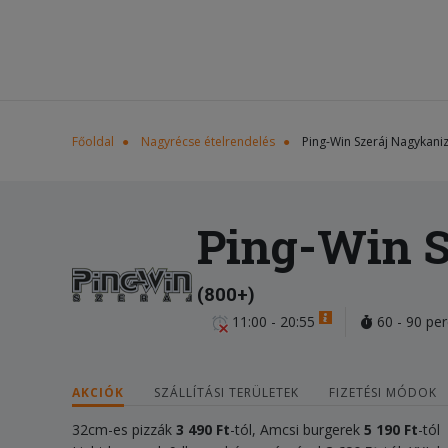
Főoldal
Nagyrécse ételrendelés
Ping-Win Szeráj Nagykani
Ping-Win S
(800+)
11:00 - 20:55
60 - 90 per
AKCIÓK
SZÁLLÍTÁSI TERÜLETEK
FIZETÉSI MÓDOK
32cm-es pizzák
3 490 Ft
-tól, Amcsi burgerek
5 190
Ft
-tól