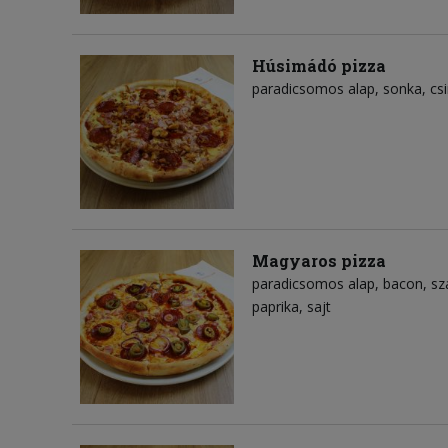
Húsimádó pizza
paradicsomos alap
sonka
cs
Magyaros pizza
paradicsomos alap
bacon
sz
paprika
sajt