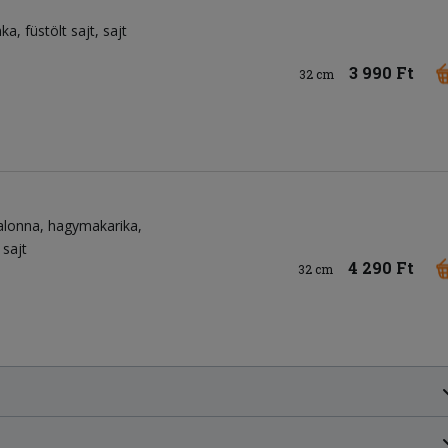
nka
füstölt sajt
sajt
3 990 Ft
32 cm
alonna
hagymakarika
sajt
4 290 Ft
32 cm