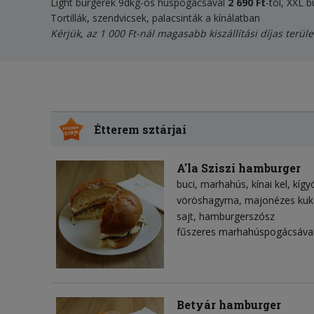
Light burgerek 9dkg-os húspogácsával
2 690
Ft
-tól, XXL
Tortillák, szendvicsek, palacsinták a kínálatban
Kérjük, az 1 000 Ft-nál magasabb kiszállítási díjas terüle
Étterem sztárjai
A'la Sziszi hamburger
buci
marhahús
kínai kel
kígy
vöröshagyma
majonézes kuk
sajt
hamburgerszósz
fűszeres marhahúspogácsával
Betyár hamburger