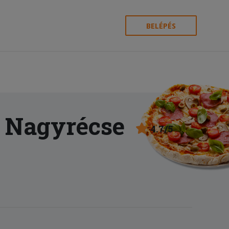
BELÉPÉS
 Nagyrécse
4.7/5