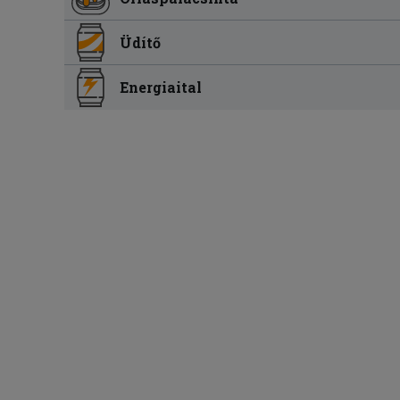
Üdítő
Energiaital