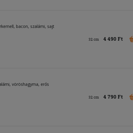
irkemell
bacon
szalámi
sajt
4 490 Ft
32 cm
alámi
vöröshagyma
erős
4 790 Ft
32 cm