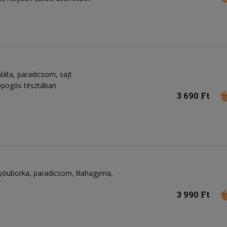
láta
paradicsom
sajt
ropogós tésztában
3 690 Ft
gyóuborka
paradicsom
lilahagyma
3 990 Ft