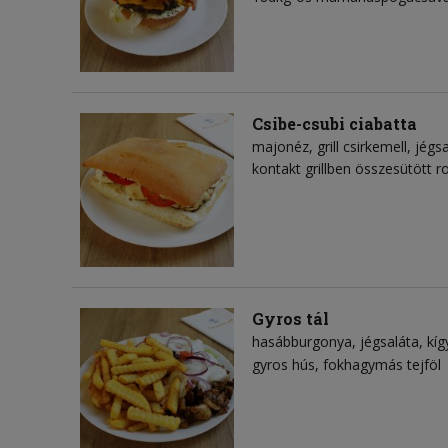
Csibe-csubi ciabatta
majonéz
grill csirkemell
jégsa
kontakt grillben összesütött 
Gyros tál
hasábburgonya
jégsaláta
kí
gyros hús
fokhagymás tejföl