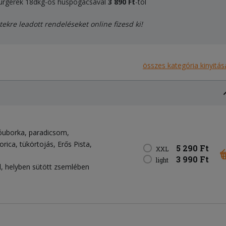
 burgerek 18dkg-os húspogácsával
3 89
0 Ft
-tól
tekre leadott rendeléseket online fizesd ki!
összes kategória kinyitás
óuborka
paradicsom
orica
tükörtojás
Erős Pista
5 290 Ft
XXL
3 990 Ft
light
, helyben sütött zsemlében