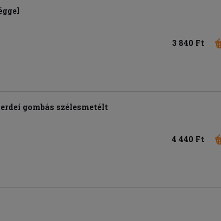
éggel
3 840 Ft
, erdei gombás szélesmetélt
4 440 Ft