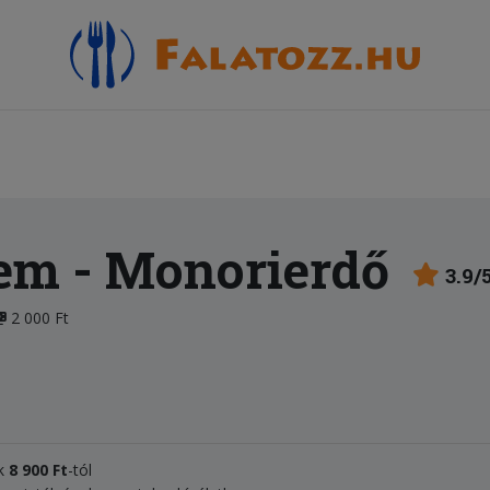
rem
- Monorierdő
3.9/
2 000 Ft
k
8 900 Ft
-tól