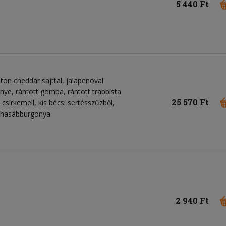
5 440 Ft
ton cheddar sajttal, jalapenoval
enye, rántott gomba, rántott trappista
25 570 Ft
t csirkemell, kis bécsi sertésszűzből,
, hasábburgonya
2 940 Ft