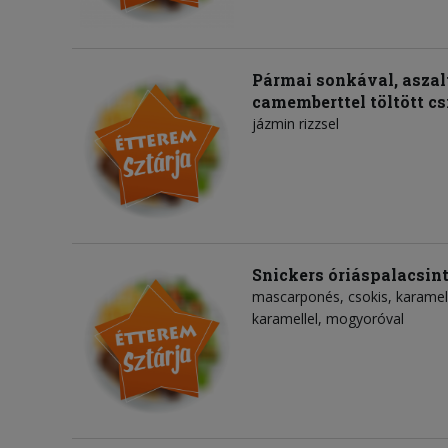
Pármai sonkával, asza
camemberttel töltött cs
jázmin rizzsel
Snickers óriáspalacsin
mascarponés, csokis, karamellá
karamellel, mogyoróval