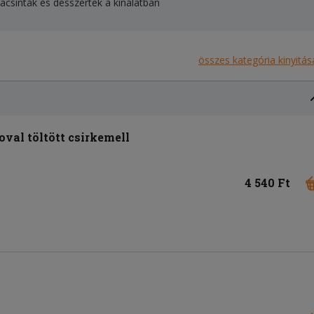
alacsinták és desszertek a kínálatban
összes kategória kinyitás
oval töltött csirkemell
4 540 Ft