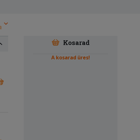
a
Kosarad
A kosarad üres!