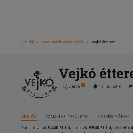
Főoldal
Monorierdő ételrendelés
Vejkó étterem
Vejkó étte
Zárva
45 - 60 perc
AKCIÓK
SZÁLLÍTÁSI TERÜLETEK
FIZETÉSI MÓDOK
Specialitások
5 440 Ft
-tól, steakek
9 540 Ft
-tól, bőségtála