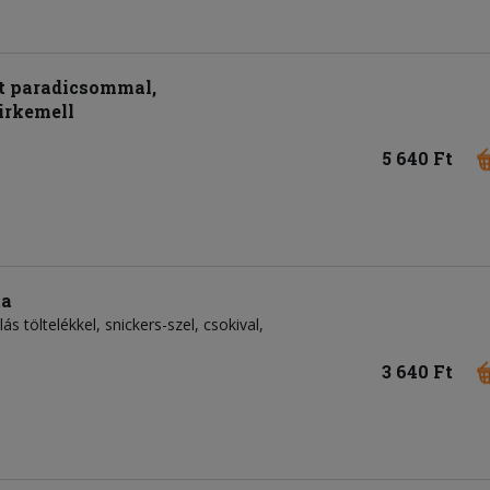
lt paradicsommal,
irkemell
5 640 Ft
ta
s töltelékkel, snickers-szel, csokival,
3 640 Ft