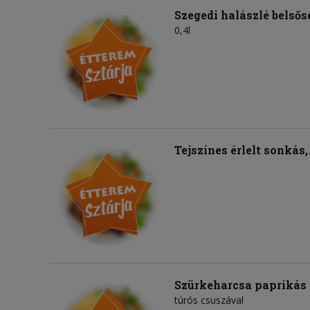
Szegedi halászlé belsős
0,4l
Tejszínes érlelt sonkás
Szürkeharcsa paprikás
túrós csuszával