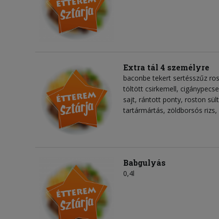
Extra tál 4 személyre
baconbe tekert sertésszűz ros
töltött csirkemell, cigánypecs
sajt, rántott ponty, roston sül
tartármártás, zöldborsós rizs
Babgulyás
0,4l