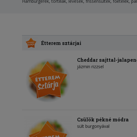
Hamburgerek, tortillák, levesek, frissensültek, főételek, p
Étterem sztárjai
Cheddar sajttal-jalapen
jázmin rizzsel
Csülök pékné módra
sült burgonyával