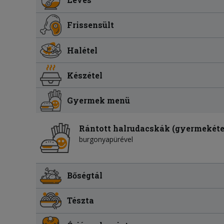
Frissensült
Halétel
Készétel
Gyermek menü
Rántott halrudacskák (gyermekéte
burgonyapürével
Bőségtál
Tészta