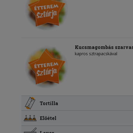
Kucsmagombás szarva
kapros sztrapacskával
Tortilla
Előétel
Leves