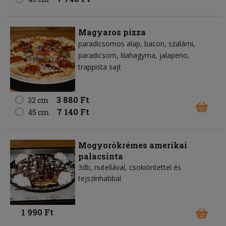
Magyaros pizza
paradicsomos alap
bacon
szalámi
paradicsom
lilahagyma
jalapeno
trappista sajt
3 880 Ft
32 cm
7 140 Ft
45 cm
Mogyorókrémes amerikai
palacsinta
3db, nutellával, csokiöntettel és
tejszínhabbal
1 990 Ft