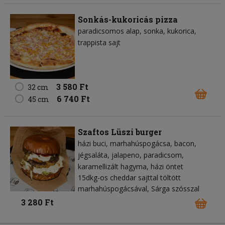
Sonkás-kukoricás pizza
paradicsomos alap
sonka
kukorica
trappista sajt
3 580 Ft
32 cm
6 740 Ft
45 cm
Szaftos Lüszi burger
házi buci
marhahúspogácsa
bacon
jégsaláta
jalapeno
paradicsom
karamellizált hagyma
házi öntet
15dkg-os cheddar sajttal töltött
marhahúspogácsával, Sárga szósszal
3 280 Ft