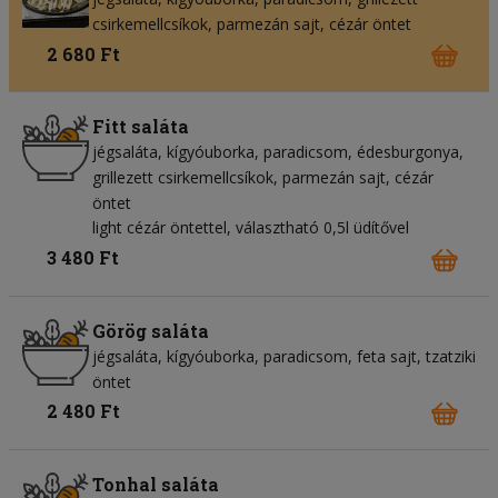
csirkemellcsíkok
parmezán sajt
cézár öntet
2 680 Ft
Fitt saláta
jégsaláta
kígyóuborka
paradicsom
édesburgonya
grillezett csirkemellcsíkok
parmezán sajt
cézár
öntet
light cézár öntettel, választható 0,5l üdítővel
3 480 Ft
Görög saláta
jégsaláta
kígyóuborka
paradicsom
feta sajt
tzatziki
öntet
2 480 Ft
Tonhal saláta