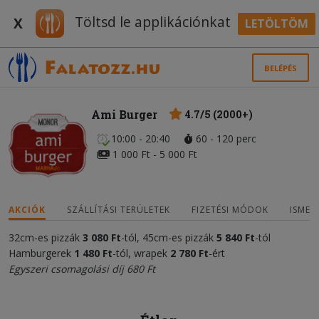
Töltsd le applikációnkat
X
LETÖLTÖM
BELÉPÉS
Ami Burger
4.7/5 (2000+)
10:00 - 20:40
60 - 120 perc
1 000 Ft - 5 000 Ft
AKCIÓK
SZÁLLÍTÁSI TERÜLETEK
FIZETÉSI MÓDOK
ISMER
32cm-es pizzák
3 080 Ft
-tól, 45cm-es pizzák
5 840 Ft
-tól
Hamburgerek
1 480 Ft
-tól, wrapek
2 780 Ft
-ért
Egyszeri csomagolási díj 680 Ft