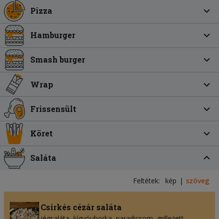
Pizza
Hamburger
Smash burger
Wrap
Frissensült
Köret
Saláta
Feltétek:
kép
szöveg
Csirkés cézár saláta
jégsaláta
kígyóuborka
paradicsom
grillezett