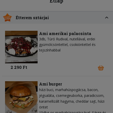
Étlap
Étterem sztárjai
Ami amerikai palacsinta
3db, Túró Rudival, nutellával, erdei
gyümölcsöntettel, csokiöntettel és
tejszínhabbal
2 290 Ft
Ami burger
házi buci
marhahúspogácsa
bacon
jégsaláta
csemegeuborka
paradicsom
karamellizált hagyma
cheddar sajt
házi
öntet
15dkg-os marhahúspogácsával, Sárga és