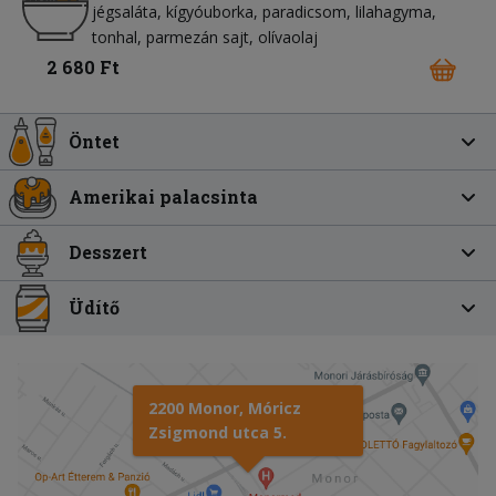
jégsaláta
kígyóuborka
paradicsom
lilahagyma
tonhal
parmezán sajt
olívaolaj
2 680 Ft
Öntet
Amerikai palacsinta
Desszert
Üdítő
2200 Monor, Móricz
Zsigmond utca 5.