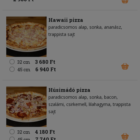
Hawaii pizza
paradicsomos alap
sonka
ananász
trappista sajt
3 680 Ft
32 cm
6 940 Ft
45 cm
Húsimádó pizza
paradicsomos alap
sonka
bacon
szalámi
csirkemell
lilahagyma
trappista
sajt
4 180 Ft
32 cm
7 740 Ft
45 cm