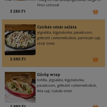
Piros szósszal
3 280 Ft
Csirkés cézár saláta
jégsaláta
kígyóuborka
paradicsom
grillezett csirkemellcsíkok
parmezán sajt
cézár öntet
2 680 Ft
Görög wrap
tortilla
jégsaláta
kígyóuborka
paradicsom
grillezett csirkemellcsíkok
feta sajt
tzatziki öntet
2 980 Ft