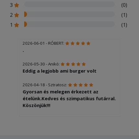
3
(0)
2
(1)
1
(1)
2026-06-01 - RÓBERT:
.
2026-05-30 - Anikó:
Eddig a legjobb ami burger volt
2026-04-18 - Sztratosz:
Gyorsan és melegen érkezett az
ételünk.Kedves és szimpatikus futárral.
Köszönjük!!!
2025-12-05 - Gyöngyvér:
Gyors, pontos szállítás. Finom ételek.