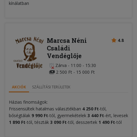
kínálatban
Marcsa Néni
4.8
Családi
Vendéglője
Zárva
-
11:00 - 15:30
2 500 Ft - 15 000 Ft
AKCIÓK
SZÁLLÍTÁSI TERÜLETEK
Házias finomságok:
Frissensültek hatalmas választékban
4 250 Ft
-tól,
bőségtálak
9 990
Ft
-tól, gyermekételek
3 440
Ft
-ért, levesek
1 890 Ft
-tól, tészták
3 090 Ft
-tól, desszertek
1 490 Ft
-tól