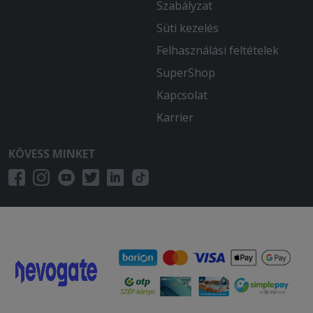
Szabályzat
Süti kezelés
Felhasználási feltételek
SuperShop
Kapcsolat
Karrier
KÖVESS MINKET