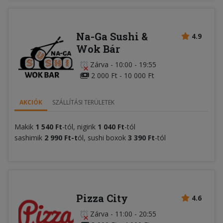
Na-Ga Sushi &
4.9
Wok Bár
Zárva
-
10:00 - 19:55
2 000 Ft - 10 000 Ft
AKCIÓK
SZÁLLÍTÁSI TERÜLETEK
Makik
1 540 Ft
-tól, nigirik
1 040 Ft
-tól
sashimik
2 990 Ft-t
ól, sushi boxok
3 390 Ft
-tól
Pizza City
4.6
Zárva
-
11:00 - 20:55