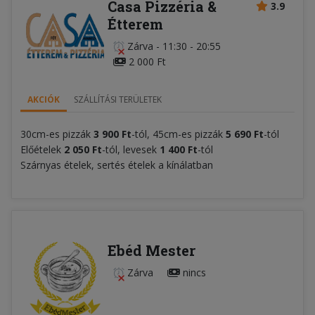
Casa Pizzéria &
3.9
Étterem
Zárva
-
11:30 - 20:55
2 000 Ft
AKCIÓK
SZÁLLÍTÁSI TERÜLETEK
30cm-es pizzák
3 900 Ft
-tól, 45cm-es pizzák
5
690 F
t
-tól
Előételek
2 050
Ft
-tól, levesek
1 400 Ft
-tól
Szárnyas ételek, sertés ételek a kínálatban
Ebéd Mester
Zárva
nincs