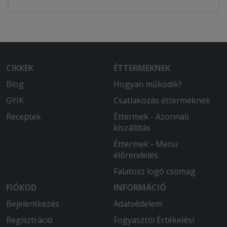
CIKKEK
ÉTTERMEKNEK
Blog
Hogyan működik?
GYIK
Csatlakozás éttermeknek
Receptek
Éttermek - Azonnali
kiszállítás
Éttermek - Menü
előrendelés
Falatozz logó csomag
FIÓKOD
INFORMÁCIÓ
Bejelentkezés
Adatvédelem
Regisztráció
Fogyasztói Értékelési