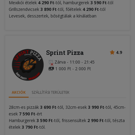
Mexikói ételek
4 290 Ft
-tól, hamburgerek
3 590 Ft
-tól
Grillszendvicsek
3 890 Ft
-tól, főételek
4 290 Ft
-tól
Levesek, desszertek, bőségtálak a kínálatban
Sprint Pizza
4.9
Zárva
-
11:00 - 21:45
1 000 Ft - 2 000 Ft
AKCIÓK
SZÁLLÍTÁSI TERÜLETEK
28cm-es pizzák
3
6
90 Ft
-tól, 32cm-esek
3
9
90 Ft
-tól, 45cm-
esek
7 590 Ft
-ért
Hamburgerek
3 590
Ft
-tól, frissensültek
2
990 Ft
-tól, tészta
ételek
3 790
Ft
-tól.