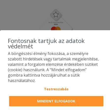
Fontosnak tartjuk az adatok
védelmét
A böngészési élmény fokozása, a személyre
szabott hirdetések vagy tartalmak megjelenítése,
valamint a forgalom elemzése érdekében sütiket
(cookie) használunk. A "Mindet elfogadom"
gombra kattintva hozzájárulhat a sütik
használatához.
Testreszabás
2010-2026 Copyright - Falatozz.hu - Diston-line Kft.
MINDENT ELFOGADOK
Pizza, gyros, hamburger, menük kedvező áron, egy helyen az összes
étterem ajánlata.
Lista szűrése