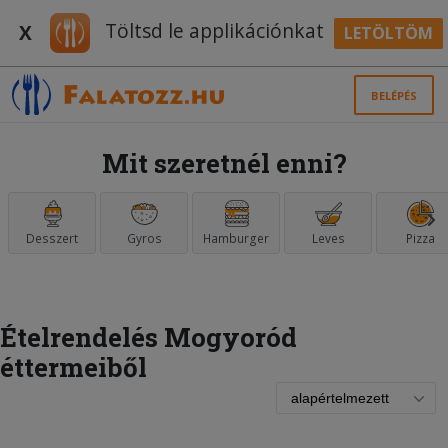
Töltsd le applikációnkat
X
LETÖLTÖM
BELÉPÉS
Mit szeretnél enni?
Desszert
Gyros
Hamburger
Leves
Pizza
Ételrendelés Mogyoród
éttermeiből