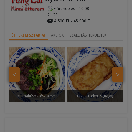
Előrendelés
-
10:00 -
21:25
4 500 Ft - 45 900 Ft
ÉTTEREM SZTÁRJAI
AKCIÓK
SZÁLLÍTÁSI TERÜLETEK
<
>
Marhahúsos tésztaleves
Tavaszi tekercs (nagy)