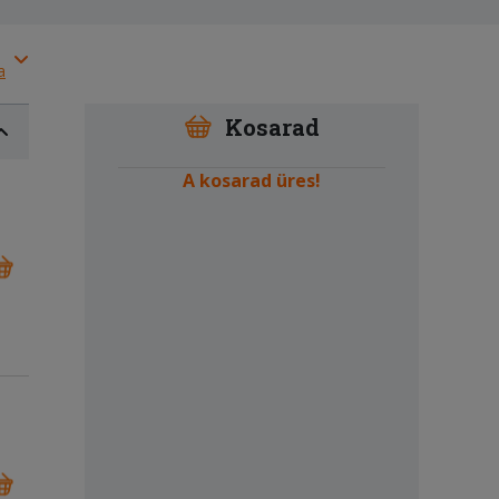
a
Kosarad
A kosarad üres!