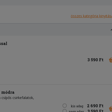
összes kategória kinyitás
ssal
3 590 Ft
i módra
sípős csirkefalatok,
2 690 Ft
kis adag
3 590 Ft
nagy adag