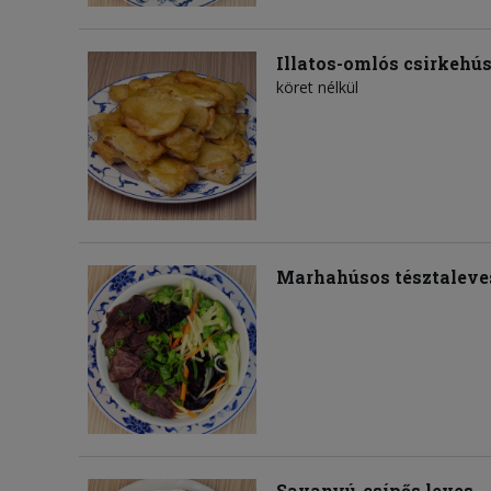
Illatos-omlós csirkehú
köret nélkül
Marhahúsos tésztaleve
Savanyú-csípős leves