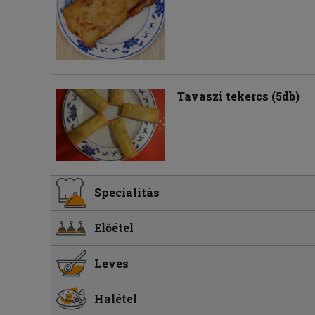
Tavaszi tekercs (5db)
Specialitás
Előétel
Leves
Halétel