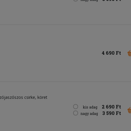
4 690 Ft
ójaszószos csirke, köret
2 690 Ft
kis adag
3 590 Ft
nagy adag