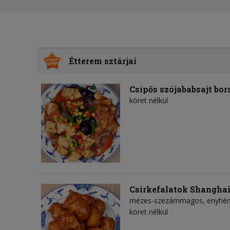
Étterem sztárjai
Csípős szójababsajt bor
köret nélkül
Csirkefalatok Shangha
mézes-szezámmagos, enyhén c
köret nélkül