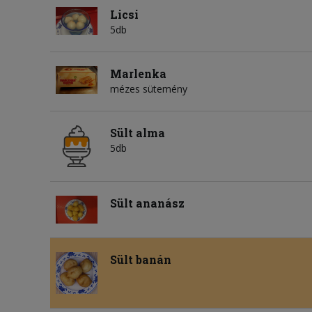
Licsi
5db
Marlenka
mézes sütemény
Sült alma
5db
Sült ananász
Sült banán