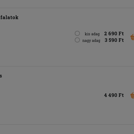
sfalatok
2 690 Ft
kis adag
3 590 Ft
nagy adag
s
4 490 Ft