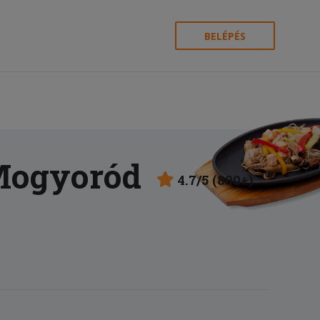
BELÉPÉS
Mogyoród
4.7/5 (800+)