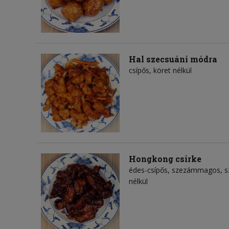
Hal szecsuáni módra
csípős, köret nélkül
Hongkong csirke
édes-csípős, szezámmagos, sz
nélkül