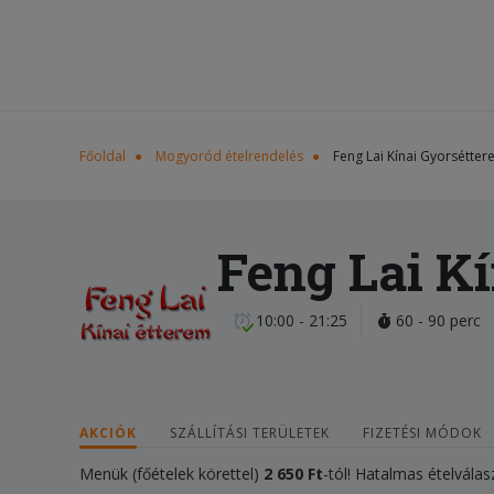
Főoldal
Mogyoród ételrendelés
Feng Lai Kínai Gyorsétte
Feng Lai K
10:00 - 21:25
60 - 90 perc
AKCIÓK
SZÁLLÍTÁSI TERÜLETEK
FIZETÉSI MÓDOK
Menük (főételek körettel)
2 650 Ft
-tól! Hatalmas ételválas