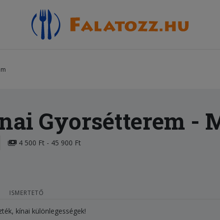
rem
ínai Gyorsétterem
- 
4 500 Ft - 45 900 Ft
ISMERTETŐ
zték, kínai különlegességek!