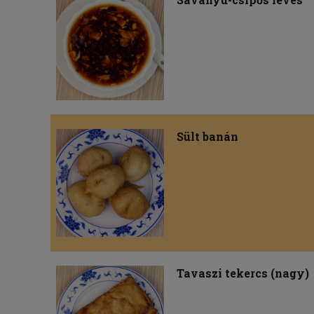
Sült banán
Tavaszi tekercs (nagy)