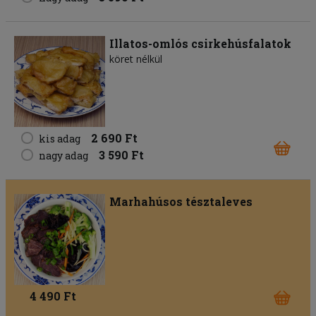
Illatos-omlós csirkehúsfalatok
köret nélkül
2 690 Ft
kis adag
3 590 Ft
nagy adag
Marhahúsos tésztaleves
4 490 Ft