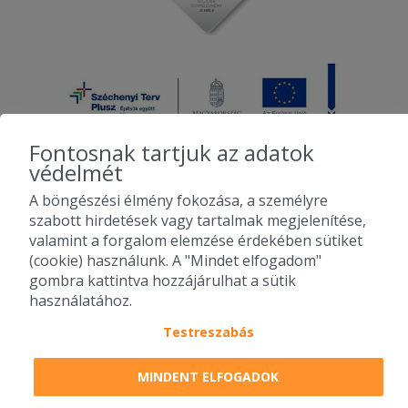
Fontosnak tartjuk az adatok
védelmét
A böngészési élmény fokozása, a személyre
2010-2026 Copyright - Falatozz.hu - Diston-line Kft.
szabott hirdetések vagy tartalmak megjelenítése,
valamint a forgalom elemzése érdekében sütiket
Pizza, gyros, hamburger, menük kedvező áron, egy helyen az összes
(cookie) használunk. A "Mindet elfogadom"
étterem ajánlata.
gombra kattintva hozzájárulhat a sütik
használatához.
Testreszabás
MINDENT ELFOGADOK