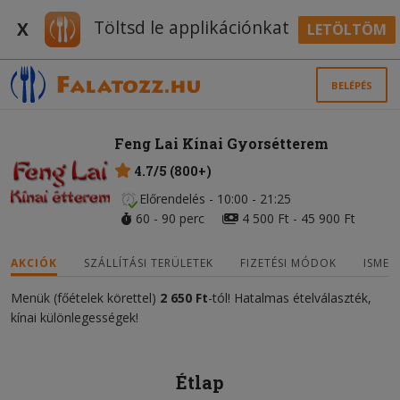
Töltsd le applikációnkat
X
LETÖLTÖM
BELÉPÉS
Feng Lai Kínai Gyorsétterem
4.7/5 (800+)
Előrendelés - 10:00 - 21:25
60 - 90 perc
4 500 Ft - 45 900 Ft
AKCIÓK
SZÁLLÍTÁSI TERÜLETEK
FIZETÉSI MÓDOK
ISMER
Menük (főételek körettel)
2 650 Ft
-tól! Hatalmas ételválaszték,
kínai különlegességek!
Étlap