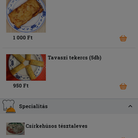
1 000 Ft
Tavaszi tekercs (5db)
950 Ft
Specialitás
Csirkehúsos tésztaleves