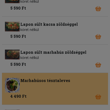
köret nélkül
5 590 Ft
Lapon sült kacsa zöldséggel
köret nélkül
5 590 Ft
Lapon sült marhahús zöldséggel
köret nélkül
5 590 Ft
Marhahúsos tésztaleves
4 490 Ft