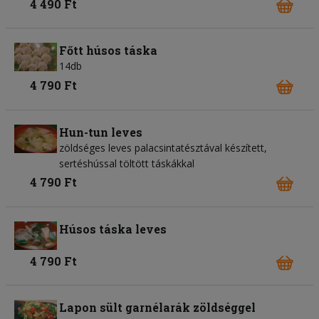
4 490 Ft
Főtt húsos táska
14db
4 790 Ft
Hun-tun leves
zöldséges leves palacsintatésztával készített,
sertéshússal töltött táskákkal
4 790 Ft
Húsos táska leves
4 790 Ft
Lapon sült garnélarák zöldséggel