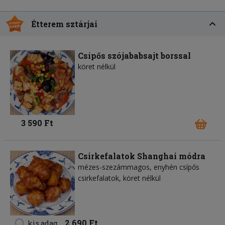
Étterem sztárjai
Csípős szójababsajt borssal
köret nélkül
3 590 Ft
Csirkefalatok Shanghai módra
mézes-szezámmagos, enyhén csípős
csirkefalatok, köret nélkül
2 690 Ft
kis adag