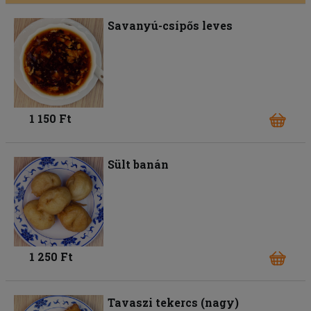
Savanyú-csípős leves
1 150 Ft
Sült banán
1 250 Ft
Tavaszi tekercs (nagy)