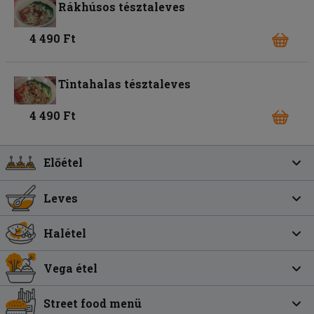
Rákhúsos tésztaleves
4 490 Ft
Tintahalas tésztaleves
4 490 Ft
Előétel
Leves
Halétel
Vega étel
Street food menü