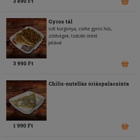
3 890 Ft
Gyros tál
sült burgonya
csirke gyros hús
zöldségek
tzatziki öntet
pitával
3 990 Ft
Chilis-nutellás óriáspalacsinta
1 990 Ft