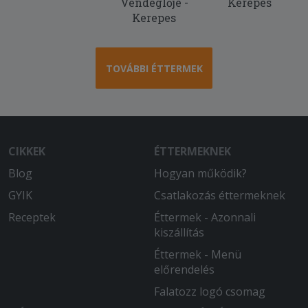
Vendéglője -
Kerepes
Kerepes
TOVÁBBI ÉTTERMEK
CIKKEK
ÉTTERMEKNEK
Blog
Hogyan működik?
GYIK
Csatlakozás éttermeknek
Receptek
Éttermek - Azonnali
kiszállítás
Éttermek - Menü
előrendelés
Falatozz logó csomag