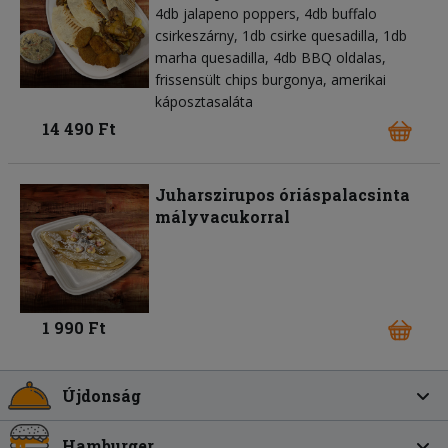
4db jalapeno poppers, 4db buffalo
csirkeszárny, 1db csirke quesadilla, 1db
marha quesadilla, 4db BBQ oldalas,
frissensült chips burgonya, amerikai
káposztasaláta
14 490 Ft
Juharszirupos óriáspalacsinta
mályvacukorral
1 990 Ft
Újdonság
Hamburger