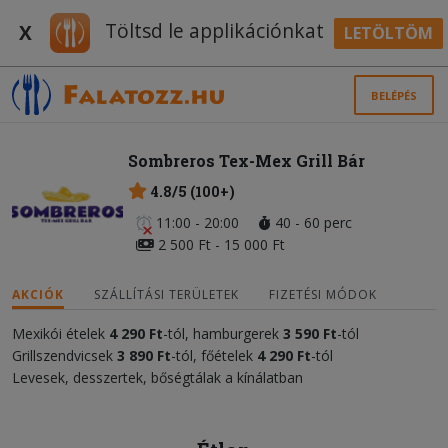
Töltsd le applikációnkat
X
LETÖLTÖM
BELÉPÉS
Sombreros Tex-Mex Grill Bár
4.8/5 (100+)
11:00 - 20:00
40 - 60 perc
2 500 Ft - 15 000 Ft
AKCIÓK
SZÁLLÍTÁSI TERÜLETEK
FIZETÉSI MÓDOK
Mexikói ételek
4 290 Ft
-tól, hamburgerek
3 590 Ft
-tól
Grillszendvicsek
3 890 Ft
-tól, főételek
4 290 Ft
-tól
Levesek, desszertek, bőségtálak a kínálatban