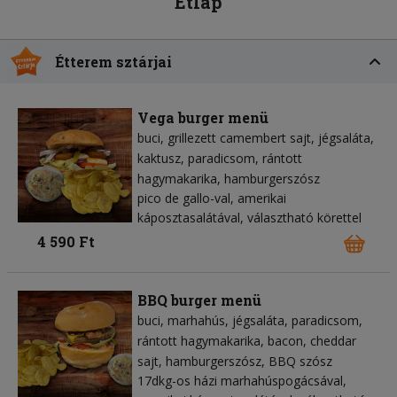
Étlap
Étterem sztárjai
Vega burger menü
buci
grillezett camembert sajt
jégsaláta
kaktusz
paradicsom
rántott
hagymakarika
hamburgerszósz
pico de gallo-val, amerikai
káposztasalátával, választható körettel
4 590 Ft
BBQ burger menü
buci
marhahús
jégsaláta
paradicsom
rántott hagymakarika
bacon
cheddar
sajt
hamburgerszósz
BBQ szósz
17dkg-os házi marhahúspogácsával,