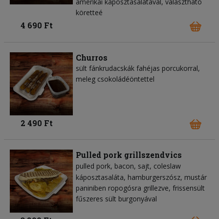
amerikai káposztasalátával, választható
köretteé
4 690 Ft
Churros
sült fánkrudacskák fahéjas porcukorral,
meleg csokoládéöntettel
2 490 Ft
Pulled pork grillszendvics
pulled pork
bacon
sajt
coleslaw
káposztasaláta
hamburgerszósz
mustár
paniniben ropogósra grillezve, frissensült
fűszeres sült burgonyával