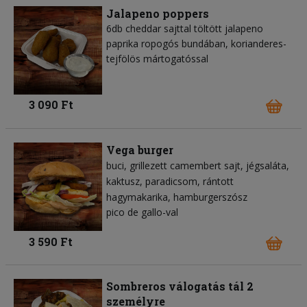
Jalapeno poppers
6db cheddar sajttal töltött jalapeno
paprika ropogós bundában, korianderes-
tejfölös mártogatóssal
3 090 Ft
Vega burger
buci
grillezett camembert sajt
jégsaláta
kaktusz
paradicsom
rántott
hagymakarika
hamburgerszósz
pico de gallo-val
3 590 Ft
Sombreros válogatás tál 2
személyre