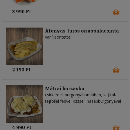
3 990 Ft
Áfonyás-túrós óriáspalacsinta
vaníliaöntettel
2 190 Ft
Mátrai borzaska
csirkemell burgonyabundában, sajttal-
tejföllel fedve, rizzsel, hasábburgonyával
4 990 Ft