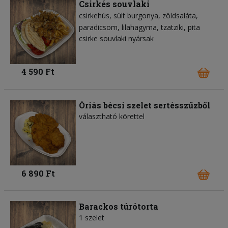
Csirkés souvlaki
csirkehús
sült burgonya
zöldsaláta
paradicsom
lilahagyma
tzatziki
pita
csirke souvlaki nyársak
4 590 Ft
Óriás bécsi szelet sertésszűzből
választható körettel
6 890 Ft
Barackos túrótorta
1 szelet