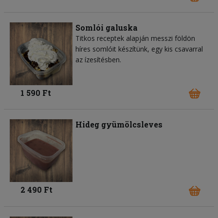
Somlói galuska
Titkos receptek alapján messzi földön
híres somlóit készítünk, egy kis csavarral
az ízesítésben.
1 590 Ft
Hideg gyümölcsleves
2 490 Ft