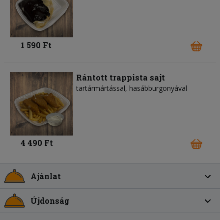
1 590 Ft
Rántott trappista sajt
tartármártással, hasábburgonyával
4 490 Ft
Ajánlat
Újdonság