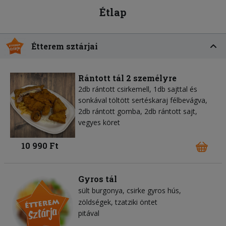
Étlap
Étterem sztárjai
Rántott tál 2 személyre
2db rántott csirkemell, 1db sajttal és
sonkával töltött sertéskaraj félbevágva,
2db rántott gomba, 2db rántott sajt,
vegyes köret
10 990 Ft
Gyros tál
sült burgonya
csirke gyros hús
zöldségek
tzatziki öntet
pitával