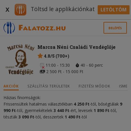
Töltsd le applikációnkat
X
LETÖLTÖM
BELÉPÉS
Marcsa Néni Családi Vendéglője
4.8/5 (700+)
11:00 - 15:30
40 - 60 perc
2 500 Ft - 15 000 Ft
AKCIÓK
SZÁLLÍTÁSI TERÜLETEK
FIZETÉSI MÓDOK
ISMER
Házias finomságok:
Frissensültek hatalmas választékban
4 250 Ft
-tól, bőségtálak
9
990
Ft
-tól, gyermekételek
3 440
Ft
-ért, levesek
1 890 Ft
-tól,
tészták
3 090 Ft
-tól, desszertek
1 490 Ft
-tól