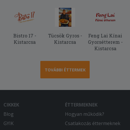
Ízletes volt, köszönöm.
2025-09-02 - Pál:
Nagyon finom volt.
Bistro 17 -
Tücsök Gyros -
Feng Lai Kínai
Kistarcsa
Kistarcsa
Gyorsétterem -
Kistarcsa
TOVÁBBI ÉTTERMEK
CIKKEK
ÉTTERMEKNEK
Blog
Hogyan működik?
GYIK
Csatlakozás éttermeknek