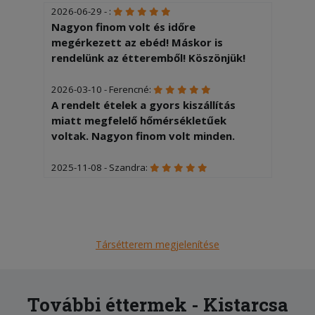
2026-06-29 - :
Nagyon finom volt és időre
megérkezett az ebéd! Máskor is
rendelünk az étteremből! Köszönjük!
2026-03-10 - Ferencné:
A rendelt ételek a gyors kiszállítás
miatt megfelelő hőmérsékletűek
voltak. Nagyon finom volt minden.
2025-11-08 - Szandra:
Ha adhatnék 10 csillagot, annyit adnék.
Nagyon köszönjük a mai tálakat,
minden nagyon finom volt!
Társétterem megjelenítése
2025-10-14 - Szandra:
Nagyon finom volt minden, köszönjük
szépen. Máskor is fogunk rendelni!
További éttermek - Kistarcsa
2025-09-22 - Balázs: