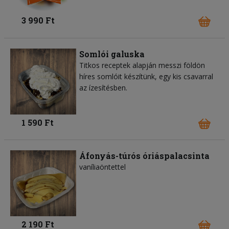
3 990 Ft
Somlói galuska
Titkos receptek alapján messzi földön
híres somlóit készítünk, egy kis csavarral
az ízesítésben.
1 590 Ft
Áfonyás-túrós óriáspalacsinta
vaníliaöntettel
2 190 Ft