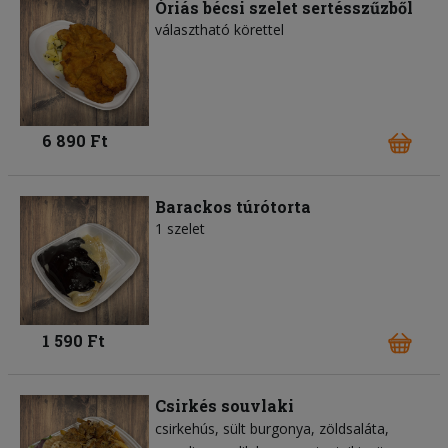
Óriás bécsi szelet sertésszűzből
választható körettel
6 890 Ft
Barackos túrótorta
1 szelet
1 590 Ft
Csirkés souvlaki
csirkehús
sült burgonya
zöldsaláta