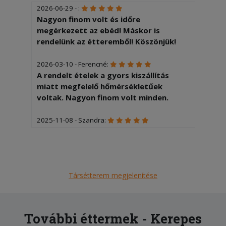
2026-06-29 - :
Nagyon finom volt és időre
megérkezett az ebéd! Máskor is
rendelünk az étteremből! Köszönjük!
2026-03-10 - Ferencné:
A rendelt ételek a gyors kiszállítás
miatt megfelelő hőmérsékletűek
voltak. Nagyon finom volt minden.
2025-11-08 - Szandra:
Ha adhatnék 10 csillagot, annyit adnék.
Nagyon köszönjük a mai tálakat,
minden nagyon finom volt!
Társétterem megjelenítése
2025-10-14 - Szandra:
Nagyon finom volt minden, köszönjük
szépen. Máskor is fogunk rendelni!
További éttermek - Kerepes
2025-09-22 - Balázs: