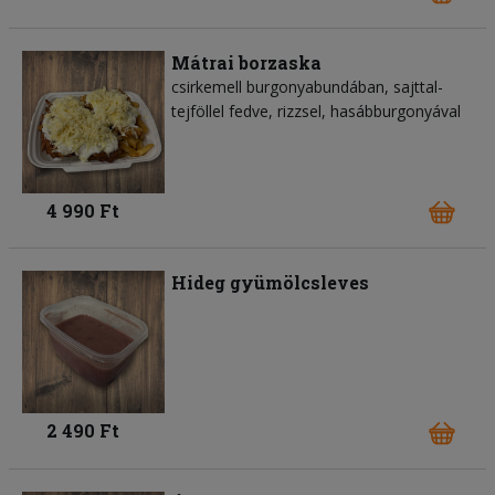
Mátrai borzaska
csirkemell burgonyabundában, sajttal-
tejföllel fedve, rizzsel, hasábburgonyával
4 990 Ft
Hideg gyümölcsleves
2 490 Ft