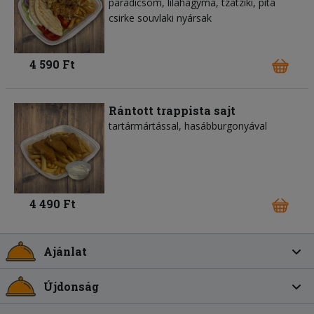
paradicsom
lilahagyma
tzatziki
pita
csirke souvlaki nyársak
4 590 Ft
Rántott trappista sajt
tartármártással, hasábburgonyával
4 490 Ft
Ajánlat
Újdonság