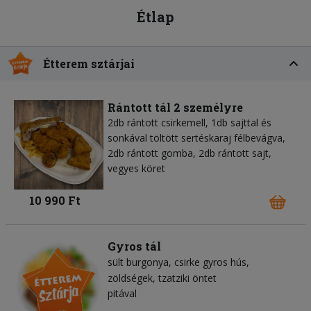
Étlap
Étterem sztárjai
Rántott tál 2 személyre
2db rántott csirkemell, 1db sajttal és
sonkával töltött sertéskaraj félbevágva,
2db rántott gomba, 2db rántott sajt,
vegyes köret
10 990 Ft
Gyros tál
sült burgonya
csirke gyros hús
zöldségek
tzatziki öntet
pitával