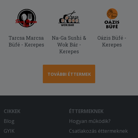
Ízletes volt, köszönöm.
2025-09-02 - Pál:
Nagyon finom volt.
Tarcsa Marcsa
Na-Ga Sushi &
Oázis Büfé -
Büfé - Kerepes
Wok Bár -
Kerepes
Kerepes
TOVÁBBI ÉTTERMEK
CIKKEK
ÉTTERMEKNEK
Blog
Hogyan működik?
GYIK
Csatlakozás éttermeknek