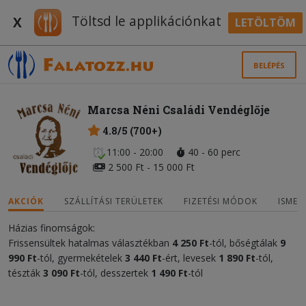
Töltsd le applikációnkat
X
LETÖLTÖM
BELÉPÉS
Marcsa Néni Családi Vendéglője
4.8/5 (700+)
11:00 - 20:00
40 - 60 perc
2 500 Ft - 15 000 Ft
AKCIÓK
SZÁLLÍTÁSI TERÜLETEK
FIZETÉSI MÓDOK
ISMER
Házias finomságok:
Frissensültek hatalmas választékban
4 250 Ft
-tól, bőségtálak
9
990
Ft
-tól, gyermekételek
3 440
Ft
-ért, levesek
1 890 Ft
-tól,
tészták
3 090 Ft
-tól, desszertek
1 490 Ft
-tól