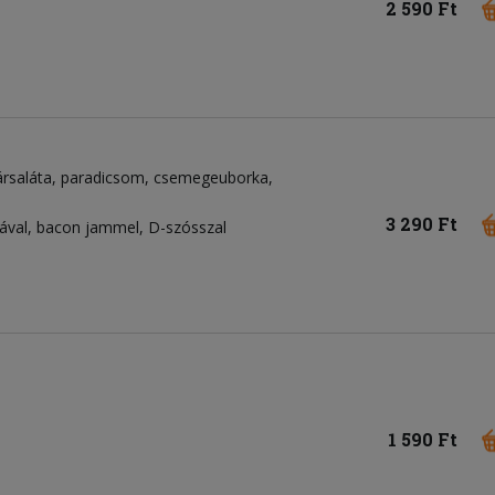
2 590 Ft
rsaláta
paradicsom
csemegeuborka
3 290 Ft
val, bacon jammel, D-szósszal
1 590 Ft