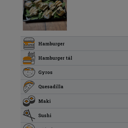
Hamburger
Hamburger tál
Gyros
Quesadilla
Maki
Sushi