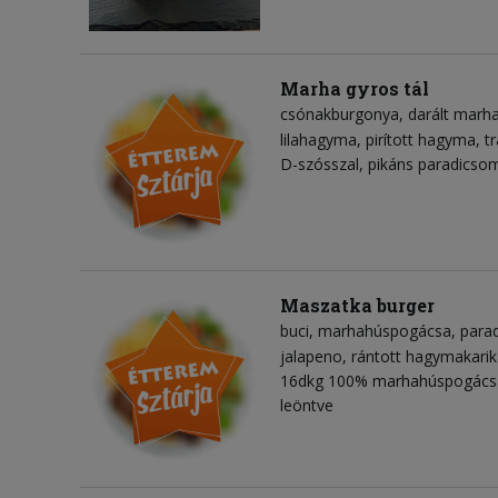
Marha gyros tál
csónakburgonya
darált marh
lilahagyma
pirított hagyma
t
D-szósszal, pikáns paradicso
Maszatka burger
buci
marhahúspogácsa
para
jalapeno
rántott hagymakari
16dkg 100% marhahúspogácsáva
leöntve