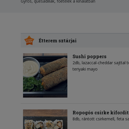
Gyros, quesadillák, főételek a kínálatban
Étterem sztárjai
Sushi poppers
2db, lazaccal-cheddar sajttal 
teriyaki mayo
Ropogós csirke kifordít
8db, rántott csirkemell, feta 