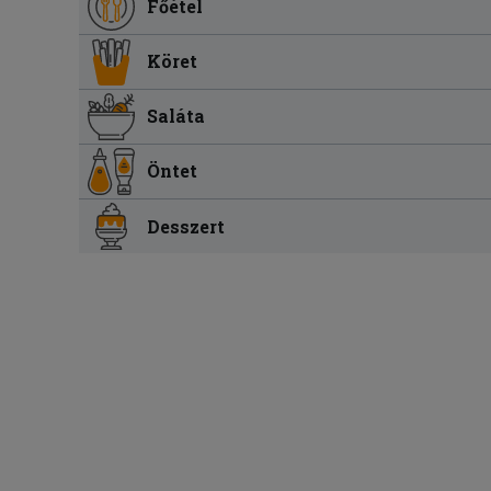
Főétel
Köret
Saláta
Öntet
Desszert