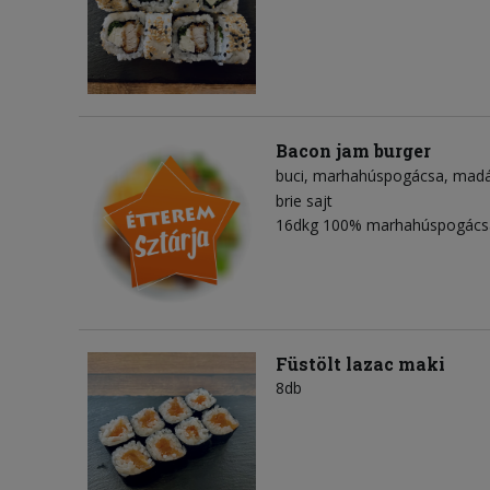
Bacon jam burger
buci
marhahúspogácsa
madá
brie sajt
16dkg 100% marhahúspogácsá
Füstölt lazac maki
8db