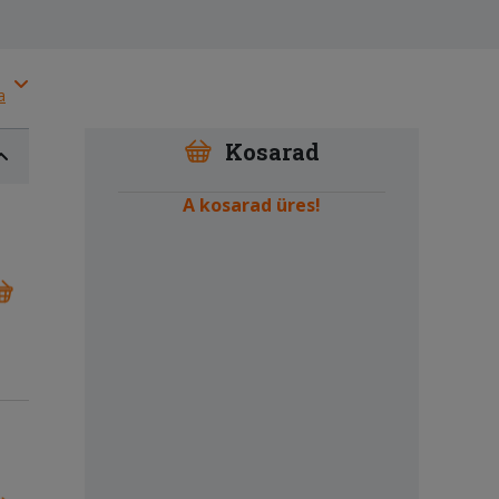
a
Kosarad
A kosarad üres!