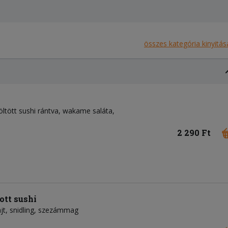
összes kategória kinyitás
töltött sushi rántva, wakame saláta,
2 290 Ft
ott sushi
sajt, snidling, szezámmag