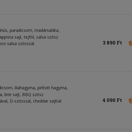
ahús
paradicsom
madársaláta
rappista sajt
tejföl
salsa szósz
3 890 Ft
mos salsa szósszal
dicsom
lilahagyma
pirított hagyma
ka
brie sajt
BBQ szósz
4 090 Ft
l, D-szósszal, cheddar sajttal