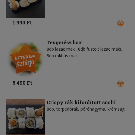
1 990 Ft
Tengerész box
8db lazac maki, 8db füstölt lazac maki,
8db rákhús maki
5 490 Ft
Crispy rák kifordított sushi
8db, torpedórák, póréhagyma, krémsajt