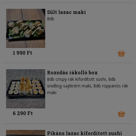
Sült lazac maki
8db
1 990 Ft
Rozsdás rákolló box
8db crispy rák kifordított sushi, 8db
snidling-sajtkrém maki, 8db roppanós rák
maki
6 290 Ft
Pikáns lazac kifordított sushi