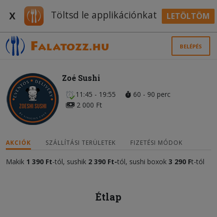
Töltsd le applikációnkat
X
LETÖLTÖM
BELÉPÉS
Zoé Sushi
11:45 - 19:55
60 - 90 perc
2 000 Ft
AKCIÓK
SZÁLLÍTÁSI TERÜLETEK
FIZETÉSI MÓDOK
Makik
1 390 Ft
-tól, sushik
2 390 Ft-
tól, sushi boxok
3 290 F
t-tól
Étlap