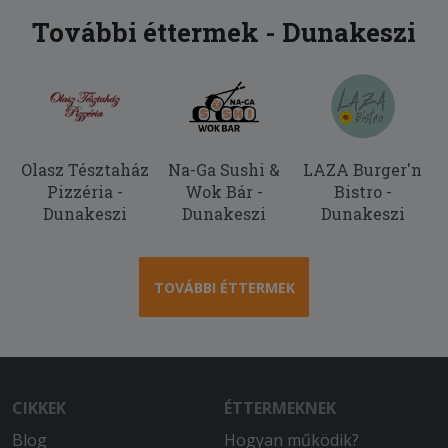
További éttermek - Dunakeszi
Olasz Tésztaház
Na-Ga Sushi &
LAZA Burger'n
Pizzéria -
Wok Bár -
Bistro -
Dunakeszi
Dunakeszi
Dunakeszi
TOVÁBBI ÉTTERMEK
CIKKEK
ÉTTERMEKNEK
Blog
Hogyan működik?