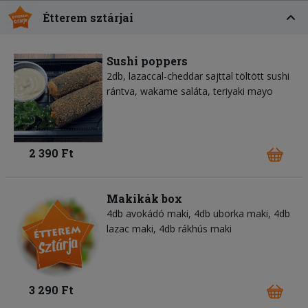
Étterem sztárjai
Sushi poppers
2db, lazaccal-cheddar sajttal töltött sushi
rántva, wakame saláta, teriyaki mayo
2 390 Ft
Makikák box
4db avokádó maki, 4db uborka maki, 4db
lazac maki, 4db rákhús maki
3 290 Ft