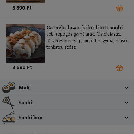
3 390 Ft
Garnéla-lazac kifordított sushi
8db, ropogós garnélarák, füstölt lazac,
fűszeres krémsajt, pirított hagyma, mayo,
tonkatsu szósz
3 690 Ft
Maki
Sushi
Sushi box