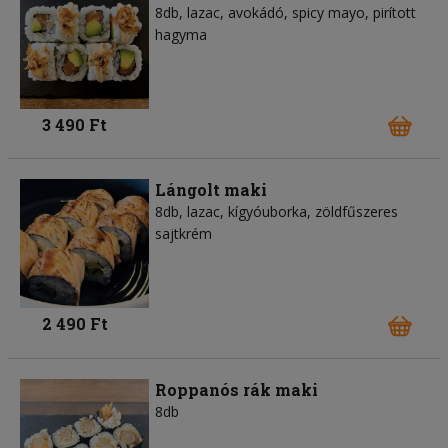
8db, lazac, avokádó, spicy mayo, pirított
hagyma
3 490 Ft
Lángolt maki
8db, lazac, kígyóuborka, zöldfűszeres
sajtkrém
2 490 Ft
Roppanós rák maki
8db