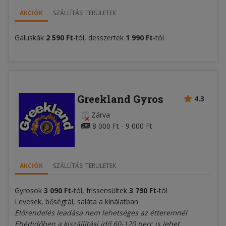
AKCIÓK
SZÁLLÍTÁSI TERÜLETEK
Galuskák
2 590 Ft
-tól, desszertek
1 990 Ft
-tól
Greekland Gyros
4.3
Zárva
8 000 Ft - 9 000 Ft
AKCIÓK
SZÁLLÍTÁSI TERÜLETEK
Gyrosok
3 090 Ft
-tól, frissensültek
3 790 Ft
-tól
Levesek, bőségtál, saláta a kínálatban
Előrendelés leadása nem lehetséges az étteremnél
Ebédidőben a kiszállítási idő 60-120 perc is lehet