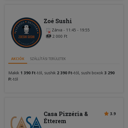
Zoé Sushi
Zárva
-
11:45 - 19:55
2 000 Ft
AKCIÓK
SZÁLLÍTÁSI TERÜLETEK
Makik
1 390 Ft
-tól, sushik
2 390 Ft-
tól, sushi boxok
3 290
F
t-tól
Casa Pizzéria &
3.9
Étterem