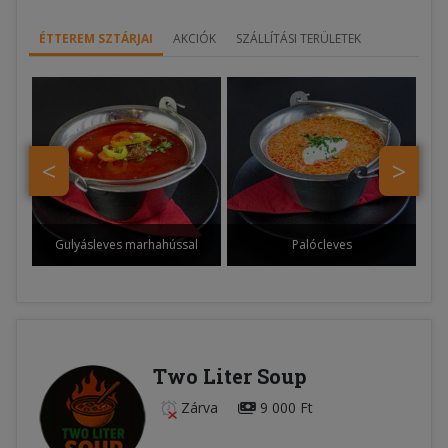
ÉTTEREM SZTÁRJAI
AKCIÓK
SZÁLLÍTÁSI TERÜLETEK
<
>
Gulyásleves marhahússal
Palócleves
Two Liter Soup
Zárva
9 000 Ft