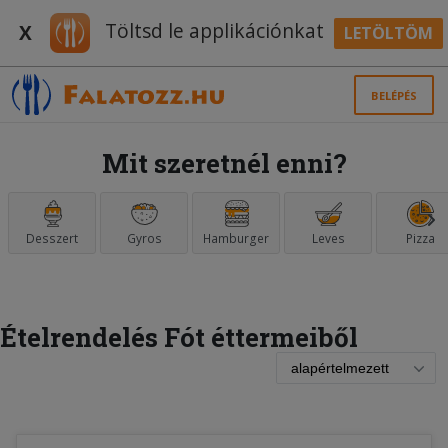
Töltsd le applikációnkat
X
LETÖLTÖM
BELÉPÉS
Mit szeretnél enni?
Desszert
Gyros
Hamburger
Leves
Pizza
Ételrendelés Fót éttermeiből