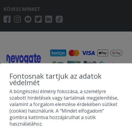
KÖVESS MINKET
Fontosnak tartjuk az adatok
védelmét
A böngészési élmény fokozása, a személyre
szabott hirdetések vagy tartalmak megjelenítése,
valamint a forgalom elemzése érdekében sütiket
(cookie) használunk. A "Mindet elfogadom"
gombra kattintva hozzájárulhat a sütik
használatához.