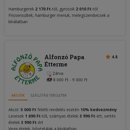
Hamburgerek
2 170 Ft
-tól, gyrosok
2 010 Ft
-tól
Frissensültek, hamburger menük, melegszendvicsek a
kínálatban
Alfonzó Papa
4.8
Étterme
Zárva
8 000 Ft - 9 000 Ft
AKCIÓK
SZÁLLÍTÁSI TERÜLETEK
Akció:
5 000 Ft
feletti rendelés esetén
10% kedvezmény
Levesek
1 690 Ft
-tól, szárnyas ételek
3 990 Ft
-ért, sertés
ételek
3 990 Ft
-ért
Vega ételek, bőségtálak a kínálatban