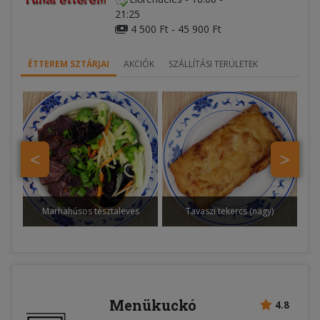
21:25
4 500 Ft - 45 900 Ft
ÉTTEREM SZTÁRJAI
AKCIÓK
SZÁLLÍTÁSI TERÜLETEK
<
>
Marhahúsos tésztaleves
Tavaszi tekercs (nagy)
Menükuckó
4.8