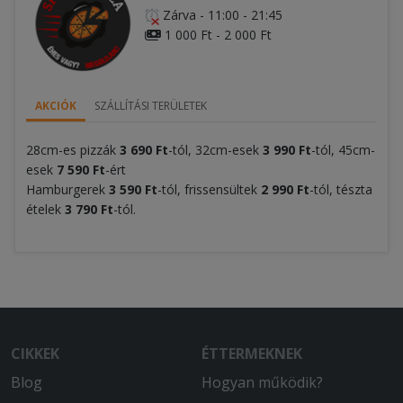
Zárva
-
11:00 - 21:45
1 000 Ft - 2 000 Ft
AKCIÓK
SZÁLLÍTÁSI TERÜLETEK
28cm-es pizzák
3
6
90 Ft
-tól, 32cm-esek
3
9
90 Ft
-tól, 45cm-
esek
7 590 Ft
-ért
Hamburgerek
3 590
Ft
-tól, frissensültek
2
990 Ft
-tól, tészta
ételek
3 790
Ft
-tól.
CIKKEK
ÉTTERMEKNEK
Blog
Hogyan működik?