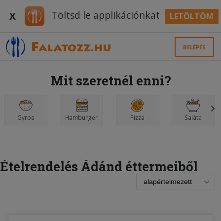
Töltsd le applikációnkat
X
LETÖLTÖM
BELÉPÉS
Mit szeretnél enni?
Gyros
Hamburger
Pizza
Saláta
Ételrendelés Ádánd éttermeiből