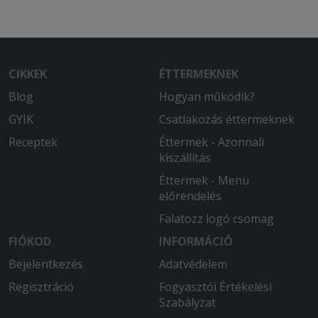
CIKKEK
ÉTTERMEKNEK
Blog
Hogyan működik?
GYIK
Csatlakozás éttermeknek
Receptek
Éttermek - Azonnali
kiszállítás
Éttermek - Menü
előrendelés
Falatozz logó csomag
FIÓKOD
INFORMÁCIÓ
Bejelentkezés
Adatvédelem
Regisztráció
Fogyasztói Értékelési
Szabályzat