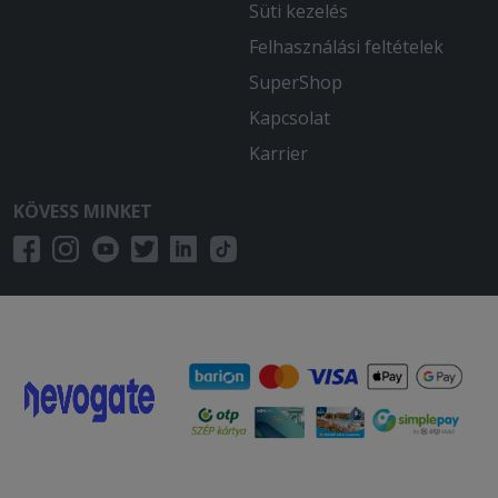
Süti kezelés
Felhasználási feltételek
SuperShop
Kapcsolat
Karrier
KÖVESS MINKET