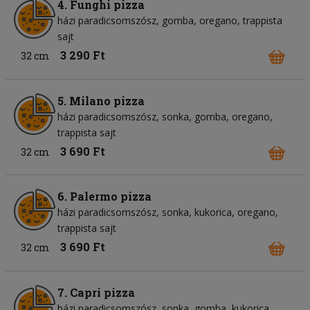
4. Funghi pizza
házi paradicsomszósz
gomba
oregano
trappista
sajt
3 290 Ft
32 cm
5. Milano pizza
házi paradicsomszósz
sonka
gomba
oregano
trappista sajt
3 690 Ft
32 cm
6. Palermo pizza
házi paradicsomszósz
sonka
kukorica
oregano
trappista sajt
3 690 Ft
32 cm
7. Capri pizza
házi paradicsomszósz
sonka
gomba
kukorica