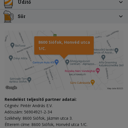
Üdítő
Sör
8600 Siófok, Honvéd utca
1/C.
Rendelést teljesítő partner adatai:
Cégnév: Pintér András E.V.
Adószám: 56904921-2-34
Székhely: 8600 Siófok, Jázmin utca 3.
Étterem címe: 8600 Siófok, Honvéd utca 1/C.