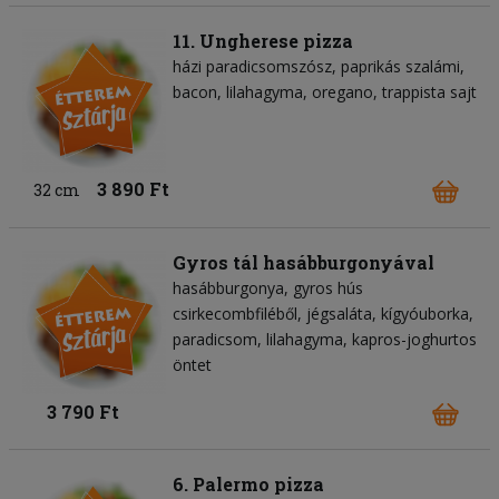
11. Ungherese pizza
házi paradicsomszósz
paprikás szalámi
bacon
lilahagyma
oregano
trappista sajt
3 890 Ft
32 cm
Gyros tál hasábburgonyával
hasábburgonya
gyros hús
csirkecombfiléből
jégsaláta
kígyóuborka
paradicsom
lilahagyma
kapros-joghurtos
öntet
3 790 Ft
6. Palermo pizza