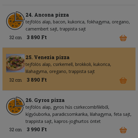
24. Ancona pizza
tejfölös alap
bacon
kukorica
fokhagyma
oregano
camembert sajt
trappista sajt
3 890 Ft
32 cm
25. Venezia pizza
tejfölös alap
csirkemell
brokkoli
kukorica
lilahagyma
oregano
trappista sajt
3 890 Ft
32 cm
26. Gyros pizza
tejfölös alap
gyros hús csirkecombfiléből
kígyóuborka
paradicsomkarika
lilahagyma
feta sajt
trappista sajt
kapros-joghurtos öntet
3 990 Ft
32 cm