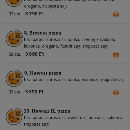
oregano
trappista sajt
3 790 Ft
32 cm
8. Brescia pizza
házi paradicsomszósz
sonka
csemege szalámi
kukorica
oregano
füstölt sajt
trappista sajt
3 890 Ft
32 cm
9. Hawaii pizza
házi paradicsomszósz
sonka
ananász
trappista sajt
3 590 Ft
32 cm
10. Hawaii II. pizza
házi paradicsomszósz
csirkemell
ananász
kukorica
trappista sajt