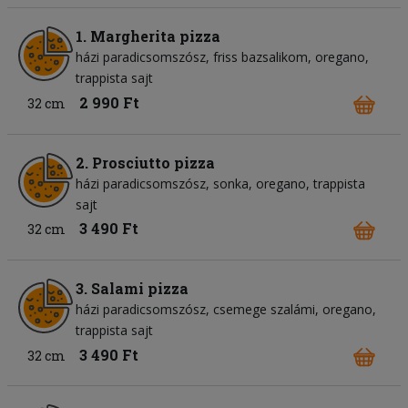
1. Margherita pizza
házi paradicsomszósz
friss bazsalikom
oregano
trappista sajt
2 990 Ft
32 cm
2. Prosciutto pizza
házi paradicsomszósz
sonka
oregano
trappista
sajt
3 490 Ft
32 cm
3. Salami pizza
házi paradicsomszósz
csemege szalámi
oregano
trappista sajt
3 490 Ft
32 cm