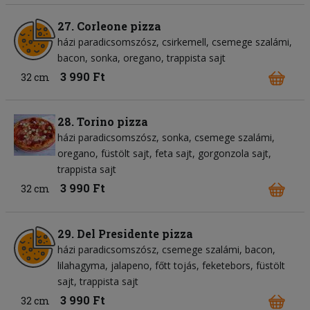
27. Corleone pizza
házi paradicsomszósz
csirkemell
csemege szalámi
bacon
sonka
oregano
trappista sajt
3 990 Ft
32 cm
28. Torino pizza
házi paradicsomszósz
sonka
csemege szalámi
oregano
füstölt sajt
feta sajt
gorgonzola sajt
trappista sajt
3 990 Ft
32 cm
29. Del Presidente pizza
házi paradicsomszósz
csemege szalámi
bacon
lilahagyma
jalapeno
főtt tojás
feketebors
füstölt
sajt
trappista sajt
3 990 Ft
32 cm