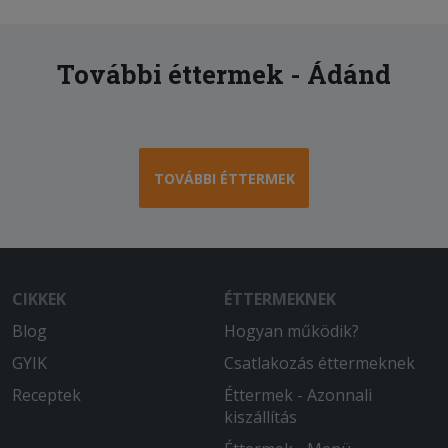
További éttermek - Ádánd
TOVÁBBI ÉTTERMEK
CIKKEK
ÉTTERMEKNEK
Blog
Hogyan működik?
GYIK
Csatlakozás éttermeknek
Receptek
Éttermek - Azonnali
kiszállítás