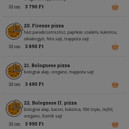
3 790 Ft
32 cm
20. Firenze pizza
házi paradicsomszósz
paprikás szalámi
kukorica
olívabogyó
feta sajt
trappista sajt
3 890 Ft
32 cm
21. Bolognese pizza
bolognai alap
oregano
trappista sajt
3 490 Ft
32 cm
22. Bolognese II. pizza
bolognai alap
bacon
kukorica
főtt tojás
tejföl
oregano
füstölt sajt
3 990 Ft
32 cm