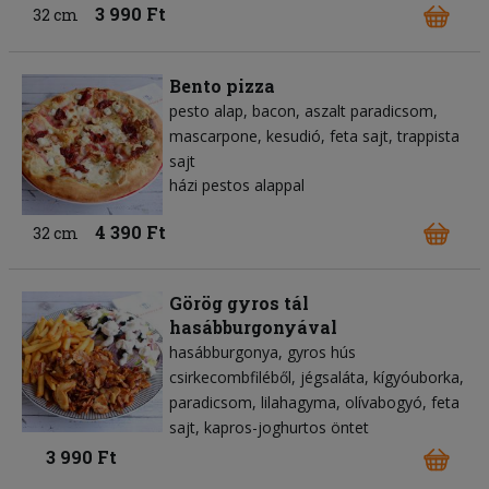
3 990 Ft
32 cm
Bento pizza
pesto alap
bacon
aszalt paradicsom
mascarpone
kesudió
feta sajt
trappista
sajt
házi pestos alappal
4 390 Ft
32 cm
Görög gyros tál
hasábburgonyával
hasábburgonya
gyros hús
csirkecombfiléből
jégsaláta
kígyóuborka
paradicsom
lilahagyma
olívabogyó
feta
sajt
kapros-joghurtos öntet
3 990 Ft