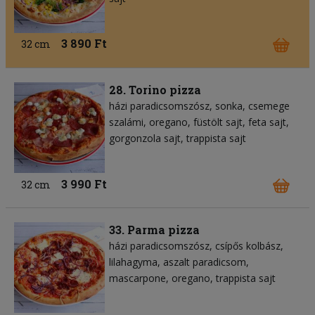
3 890 Ft
32 cm
28. Torino pizza
házi paradicsomszósz
sonka
csemege
szalámi
oregano
füstölt sajt
feta sajt
gorgonzola sajt
trappista sajt
3 990 Ft
32 cm
33. Parma pizza
házi paradicsomszósz
csípős kolbász
lilahagyma
aszalt paradicsom
mascarpone
oregano
trappista sajt