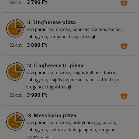
3 790 Ft
32 cm
11. Ungherese pizza
házi paradicsomszósz
paprikás szalámi
bacon
lilahagyma
oregano
trappista sajt
3 890 Ft
32 cm
12. Ungherese II. pizza
házi paradicsomszósz
csípős kolbász
bacon
lilahagyma
csípős pepperoni paprika
főtt tojás
oregano
trappista sajt
3 990 Ft
32 cm
13. Messicano pizza
házi paradicsomszósz
bolognai ragu
bacon
lilahagyma
kukorica
bab
jalapeno
oregano
trappista sajt