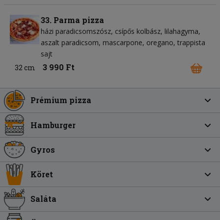
33. Parma pizza
házi paradicsomszósz
csípős kolbász
lilahagyma
aszalt paradicsom
mascarpone
oregano
trappista
sajt
3 990 Ft
32 cm
Prémium pizza
Hamburger
Gyros
Köret
Saláta