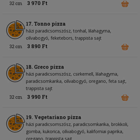
3 970 Ft
32 cm
17. Tonno pizza
házi paradicsomszósz
tonhal
lilahagyma
olívabogyó
feketebors
trappista sajt
3 890 Ft
32 cm
18. Greco pizza
házi paradicsomszósz
csirkemell
lilahagyma
paradicsomkarika
olívabogyó
oregano
feta sajt
trappista sajt
3 990 Ft
32 cm
19. Vegetariano pizza
házi paradicsomszósz
paradicsomkarika
brokkoli
gomba
kukorica
olívabogyó
kaliforniai paprika
oregano
trappista sajt