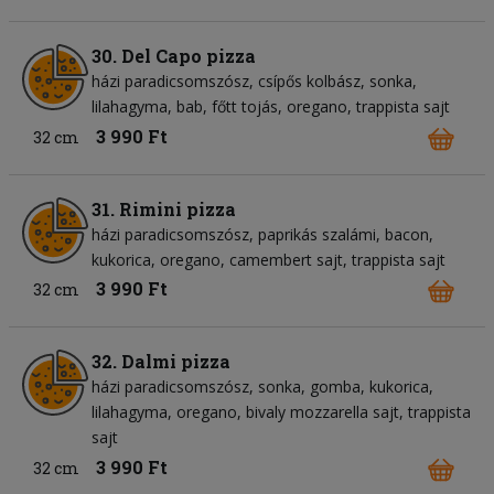
30. Del Capo pizza
házi paradicsomszósz
csípős kolbász
sonka
lilahagyma
bab
főtt tojás
oregano
trappista sajt
3 990 Ft
32 cm
31. Rimini pizza
házi paradicsomszósz
paprikás szalámi
bacon
kukorica
oregano
camembert sajt
trappista sajt
3 990 Ft
32 cm
32. Dalmi pizza
házi paradicsomszósz
sonka
gomba
kukorica
lilahagyma
oregano
bivaly mozzarella sajt
trappista
sajt
3 990 Ft
32 cm