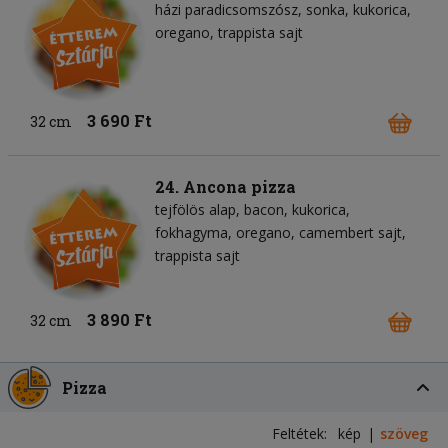
házi paradicsomszósz
sonka
kukorica
oregano
trappista sajt
3 690 Ft
32 cm
24. Ancona pizza
tejfölös alap
bacon
kukorica
fokhagyma
oregano
camembert sajt
trappista sajt
3 890 Ft
32 cm
Pizza
Feltétek:
kép
szöveg