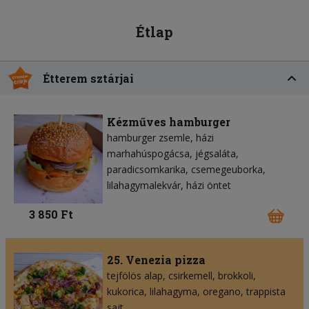
Étlap
Étterem sztárjai
Kézműves hamburger
hamburger zsemle
házi
marhahúspogácsa
jégsaláta
paradicsomkarika
csemegeuborka
lilahagymalekvár
házi öntet
3 850 Ft
25. Venezia pizza
tejfölös alap
csirkemell
brokkoli
kukorica
lilahagyma
oregano
trappista
sajt