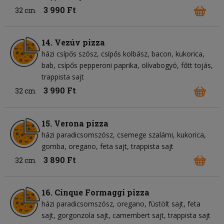
3 990 Ft
32 cm
14. Vezúv pizza
házi csípős szósz
csípős kolbász
bacon
kukorica
bab
csípős pepperoni paprika
olívabogyó
főtt tojás
trappista sajt
3 990 Ft
32 cm
15. Verona pizza
házi paradicsomszósz
csemege szalámi
kukorica
gomba
oregano
feta sajt
trappista sajt
3 890 Ft
32 cm
16. Cinque Formaggi pizza
házi paradicsomszósz
oregano
füstölt sajt
feta
sajt
gorgonzola sajt
camembert sajt
trappista sajt