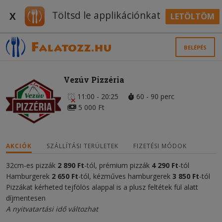
Töltsd le applikációnkat
X
LETÖLTÖM
BELÉPÉS
Vezúv Pizzéria
11:00 - 20:25
60 - 90 perc
5 000 Ft
AKCIÓK
SZÁLLÍTÁSI TERÜLETEK
FIZETÉSI MÓDOK
32cm-es pizzák
2 890 Ft
-tól, prémium pizzák
4 290 Ft
-tól
Hamburgerek
2 650 Ft
-tól, kézműves hamburgerek
3 850 Ft
-tól
Pizzákat kérheted tejfölös alappal is a plusz feltétek fül alatt
díjmentesen
A nyitvatartási idő változhat