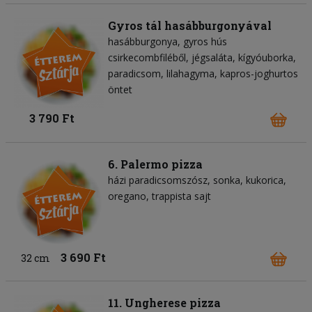
Gyros tál hasábburgonyával
hasábburgonya
gyros hús
csirkecombfiléből
jégsaláta
kígyóuborka
paradicsom
lilahagyma
kapros-joghurtos
öntet
3 790 Ft
6. Palermo pizza
házi paradicsomszósz
sonka
kukorica
oregano
trappista sajt
3 690 Ft
32 cm
11. Ungherese pizza