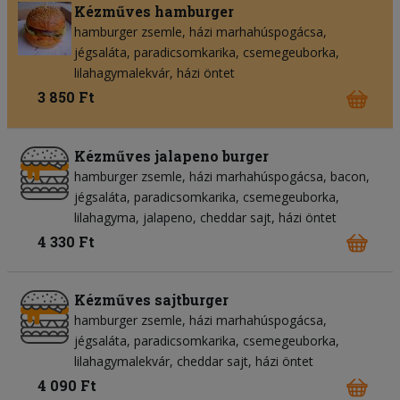
Kézműves hamburger
hamburger zsemle
házi marhahúspogácsa
jégsaláta
paradicsomkarika
csemegeuborka
lilahagymalekvár
házi öntet
3 850 Ft
Kézműves jalapeno burger
hamburger zsemle
házi marhahúspogácsa
bacon
jégsaláta
paradicsomkarika
csemegeuborka
lilahagyma
jalapeno
cheddar sajt
házi öntet
4 330 Ft
Kézműves sajtburger
hamburger zsemle
házi marhahúspogácsa
jégsaláta
paradicsomkarika
csemegeuborka
lilahagymalekvár
cheddar sajt
házi öntet
4 090 Ft