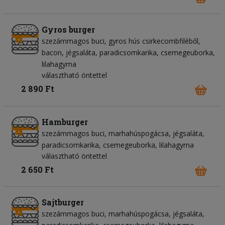
Gyros burger
szezámmagos buci
gyros hús csirkecombfiléből
bacon
jégsaláta
paradicsomkarika
csemegeuborka
lilahagyma
választható öntettel
2 890 Ft
Hamburger
szezámmagos buci
marhahúspogácsa
jégsaláta
paradicsomkarika
csemegeuborka
lilahagyma
választható öntettel
2 650 Ft
Sajtburger
szezámmagos buci
marhahúspogácsa
jégsaláta