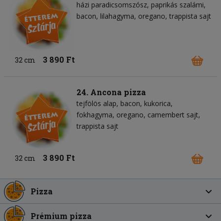
házi paradicsomszósz
paprikás szalámi
bacon
lilahagyma
oregano
trappista sajt
3 890 Ft
32 cm
24. Ancona pizza
tejfölös alap
bacon
kukorica
fokhagyma
oregano
camembert sajt
trappista sajt
3 890 Ft
32 cm
Pizza
Prémium pizza