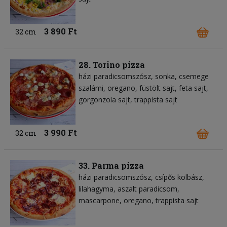
3 890 Ft
32 cm
28. Torino pizza
házi paradicsomszósz
sonka
csemege
szalámi
oregano
füstölt sajt
feta sajt
gorgonzola sajt
trappista sajt
3 990 Ft
32 cm
33. Parma pizza
házi paradicsomszósz
csípős kolbász
lilahagyma
aszalt paradicsom
mascarpone
oregano
trappista sajt