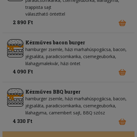
paradicsomkarika
csemegeuborka
lilahagyma
trappista sajt
választható öntettel
2 890 Ft
Kézműves bacon burger
hamburger zsemle
házi marhahúspogácsa
bacon
jégsaláta
paradicsomkarika
csemegeuborka
lilahagymalekvár
házi öntet
4 090 Ft
Kézműves BBQ burger
hamburger zsemle
házi marhahúspogácsa
bacon
jégsaláta
paradicsomkarika
csemegeuborka
lilahagyma
camembert sajt
BBQ szósz
4 330 Ft