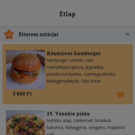
Étlap
Étterem sztárjai
Kézműves hamburger
hamburger zsemle
házi
marhahúspogácsa
jégsaláta
paradicsomkarika
csemegeuborka
lilahagymalekvár
házi öntet
3 850 Ft
25. Venezia pizza
tejfölös alap
csirkemell
brokkoli
kukorica
lilahagyma
oregano
trappista
sajt