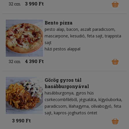
3 990 Ft
32 cm
Bento pizza
pesto alap
bacon
aszalt paradicsom
mascarpone
kesudió
feta sajt
trappista
sajt
házi pestos alappal
4 390 Ft
32 cm
Görög gyros tál
hasábburgonyával
hasábburgonya
gyros hús
csirkecombfiléből
jégsaláta
kígyóuborka
paradicsom
lilahagyma
olívabogyó
feta
sajt
kapros-joghurtos öntet
3 990 Ft