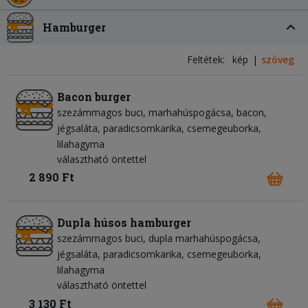
Hamburger
Feltétek:
kép
szöveg
Bacon burger
szezámmagos buci
marhahúspogácsa
bacon
jégsaláta
paradicsomkarika
csemegeuborka
lilahagyma
választható öntettel
2 890 Ft
Dupla húsos hamburger
szezámmagos buci
dupla marhahúspogácsa
jégsaláta
paradicsomkarika
csemegeuborka
lilahagyma
választható öntettel
3 130 Ft