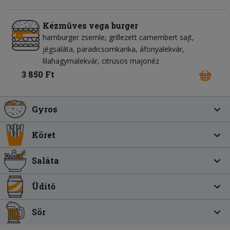
Kézműves vega burger
hamburger zsemle
grillezett camembert sajt
jégsaláta
paradicsomkarika
áfonyalekvár
lilahagymalekvár
citrusos majonéz
3 850 Ft
Gyros
Köret
Saláta
Üdítő
Sör