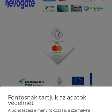
Fontosnak tartjuk az adatok
védelmét
A böngészési élmény fokozása, a személyre
2010-2026 Copyright - Falatozz.hu - Diston-line Kft.