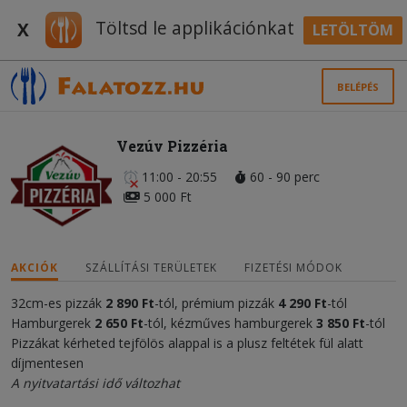
Töltsd le applikációnkat
X
LETÖLTÖM
BELÉPÉS
Vezúv Pizzéria
11:00 - 20:55
60 - 90 perc
5 000 Ft
AKCIÓK
SZÁLLÍTÁSI TERÜLETEK
FIZETÉSI MÓDOK
32cm-es pizzák
2 890 Ft
-tól, prémium pizzák
4 290 Ft
-tól
Hamburgerek
2 650 Ft
-tól, kézműves hamburgerek
3 850 Ft
-tól
Pizzákat kérheted tejfölös alappal is a plusz feltétek fül alatt
díjmentesen
A nyitvatartási idő változhat