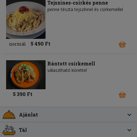
Tejszínes-csirkés penne
penne tészta tejszínnel és csirkemellel
5 490 Ft
normál
Rántott csirkemell
választható körettel
5 390 Ft
Ajánlat
Tál