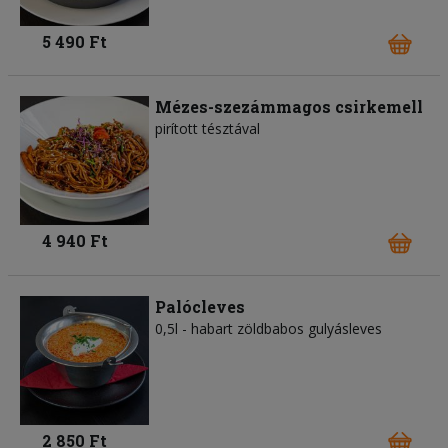
5 490 Ft
Mézes-szezámmagos csirkemell
pirított tésztával
4 940 Ft
Palócleves
0,5l - habart zöldbabos gulyásleves
2 850 Ft