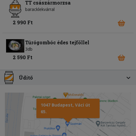
TT császármorzsa
baracklekvárral
2 990 Ft
Túrógombóc édes tejföllel
3db
2 590 Ft
Üdítő
1047 Budapest, Váci út
65.