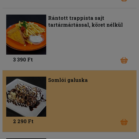
Rántott trappista sajt
tartármártással, köret nélkül
3 390 Ft
Somlói galuska
2 290 Ft