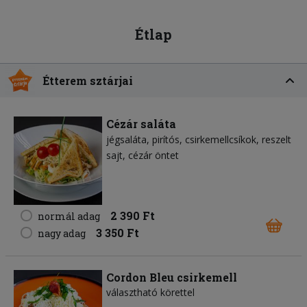
Étlap
Étterem sztárjai
Cézár saláta
jégsaláta
pirítós
csirkemellcsíkok
reszelt
sajt
cézár öntet
2 390 Ft
normál adag
3 350 Ft
nagy adag
Cordon Bleu csirkemell
választható körettel