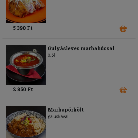
5 390 Ft
Gulyásleves marhahússal
0,5l
2 850 Ft
Marhapörkölt
galuskával