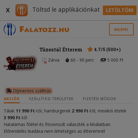
Töltsd le applikációnkat
X
LETÖLTÖM
BELÉPÉS
Tüzestál Étterem
4.7/5 (500+)
Zárva
60 - 90 perc
5 000 Ft
Díjmentes szállítás
AKCIÓK
SZÁLLÍTÁSI TERÜLETEK
FIZETÉSI MÓDOK
Tálak
11
990 Ft
-tól, hamburgerek
2 990 Ft
-tól, mexikói ételek
3 990 Ft
-tól
Hatalamas főétel és frissensült választék a kínálatban.
Előrendelés leadása nem lehetséges az étteremnél