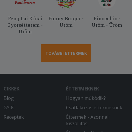
Feng Lai Kínai
Funny Burger -
Pinocchio -
Gyorsétterem -
Üröm
Üröm - Üröm
Üröm
TOVÁBBI ÉTTERMEK
CIKKEK
ÉTTERMEKNEK
Blog
Hogyan működik?
GYIK
Csatlakozás éttermeknek
Receptek
Éttermek - Azonnali
kiszállítás