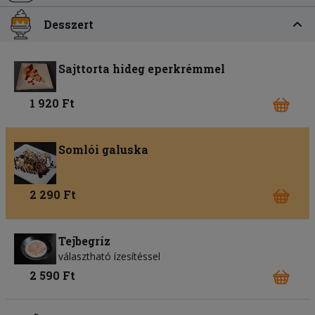
Desszert
Sajttorta hideg eperkrémmel
1 920 Ft
Somlói galuska
2 290 Ft
Tejbegríz
választható ízesítéssel
2 590 Ft