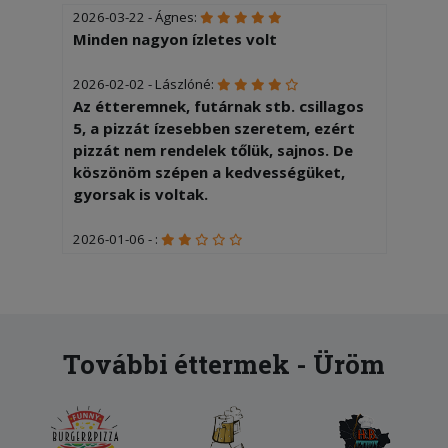
2026-03-22 - Ágnes:
Minden nagyon ízletes volt
2026-02-02 - Lászlóné:
Az étteremnek, futárnak stb. csillagos
5, a pizzát ízesebben szeretem, ezért
pizzát nem rendelek tőlük, sajnos. De
köszönöm szépen a kedvességüket,
gyorsak is voltak.
2026-01-06 - :
Nyers volt a pizza tészta
2026-01-03 - Papp:
Nagyon megvoltunk elégedve, bőséges
és kiváló volt az egész tál.
További éttermek - Üröm
2025-12-14 - Zsigmondné:
Nagyon bőséges és finom az étel.
Mindenkinek ajánlom.