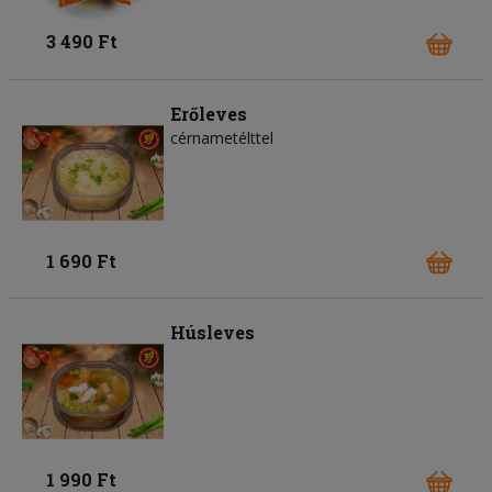
3 490 Ft
Erőleves
cérnametélttel
1 690 Ft
Húsleves
1 990 Ft