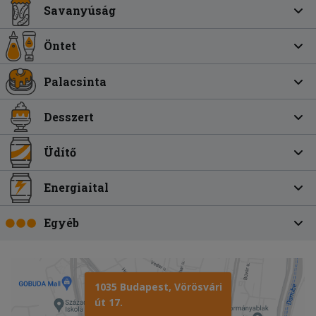
Savanyúság
Öntet
Palacsinta
Desszert
Üdítő
Energiaital
Egyéb
1035 Budapest, Vörösvári
út 17.