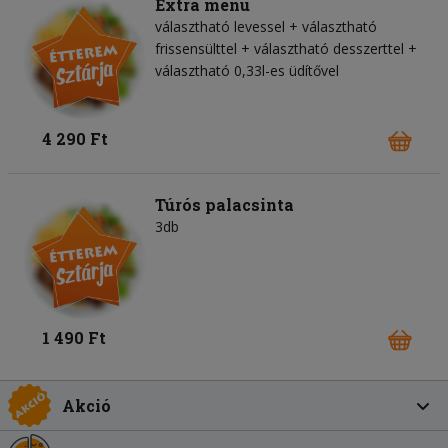
Extra menü
választható levessel + választható
frissensülttel + választható desszerttel +
választható 0,33l-es üdítővel
4 290 Ft
Túrós palacsinta
3db
1 490 Ft
Akció