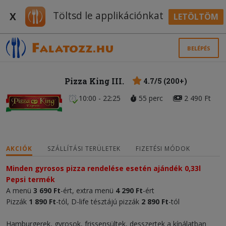
Töltsd le applikációnkat
X
LETÖLTÖM
BELÉPÉS
Pizza King III.
4.7/5 (200+)
10:00 - 22:25
55 perc
2 490 Ft
AKCIÓK
SZÁLLÍTÁSI TERÜLETEK
FIZETÉSI MÓDOK
Minden gyrosos pizza rendelése esetén ajándék 0,33l 
Pepsi termék 
A menü
3 690 Ft
-ért, extra menü
4 290 Ft
-ért
Pizzák
1 890 Ft
-tól, D-life tésztájú pizzák
2 89
0
Ft
-tól
Hamburgerek, gyrosok, frissensültek, desszertek a kínálatban