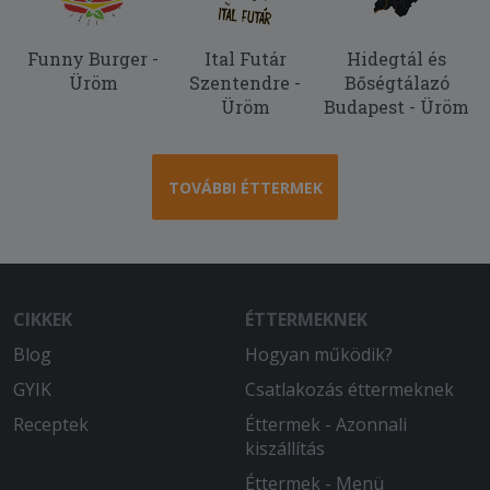
2025-08-18 - :
Funny Burger -
Ital Futár
Hidegtál és
Nem szokott baj lenni csak ha fizetős
Üröm
Szentendre -
Bőségtálazó
köretet kérek, nem azon az 500fton
Üröm
Budapest - Üröm
múlik de ha már kifizetem hogy az egyik
köret édesburgonya legyen a másik rizs
akkor ne 2 rizst kapjak már... Mert néha
néha beprobalkozok de mindig rafazok
TOVÁBBI ÉTTERMEK
és emiatt csak alap köretet rendelek
hogy ne legyen baj
2025-06-10 - Béla:
Minden rendben volt, még meleg is,
CIKKEK
ÉTTERMEKNEK
finom is és precíz volt a csomagolás is!
Blog
Hogyan működik?
2025-06-05 - Julianna:
GYIK
Csatlakozás éttermeknek
Nagyon finom volt,Köszönöm!Minden
Receptek
Éttermek - Azonnali
rendben volt. Gyors szállítás )
kiszállítás
Éttermek - Menü