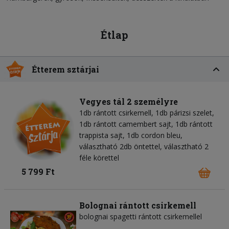
Étlap
Étterem sztárjai
Vegyes tál 2 személyre
1db rántott csirkemell, 1db párizsi szelet,
1db rántott camembert sajt, 1db rántott
trappista sajt, 1db cordon bleu,
választható 2db öntettel, választható 2
féle körettel
5 799 Ft
Bolognai rántott csirkemell
bolognai spagetti rántott csirkemellel