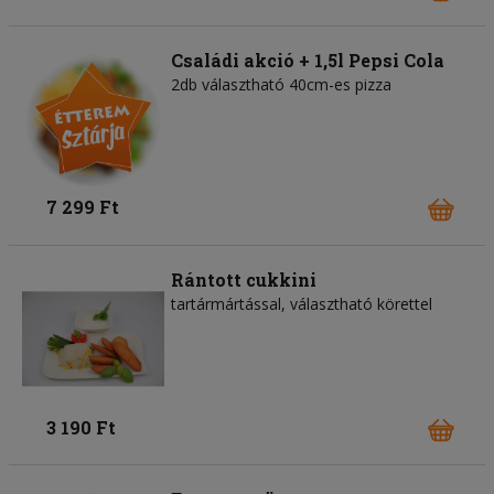
Családi akció + 1,5l Pepsi Cola
2db választható 40cm-es pizza
7 299 Ft
Rántott cukkini
tartármártással, választható körettel
3 190 Ft