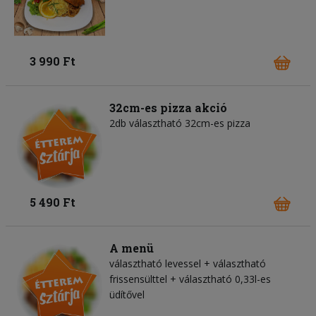
3 990 Ft
32cm-es pizza akció
2db választható 32cm-es pizza
5 490 Ft
A menü
választható levessel + választható
frissensülttel + választható 0,33l-es
üdítővel