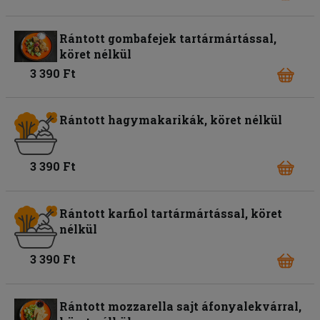
Rántott gombafejek tartármártással,
köret nélkül
3 390 Ft
Rántott hagymakarikák, köret nélkül
3 390 Ft
Rántott karfiol tartármártással, köret
nélkül
3 390 Ft
Rántott mozzarella sajt áfonyalekvárral,