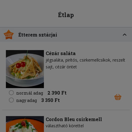
Étlap
Étterem sztárjai
Cézár saláta
jégsaláta
pirítós
csirkemellcsíkok
reszelt
sajt
cézár öntet
2 390 Ft
normál adag
3 350 Ft
nagy adag
Cordon Bleu csirkemell
választható körettel