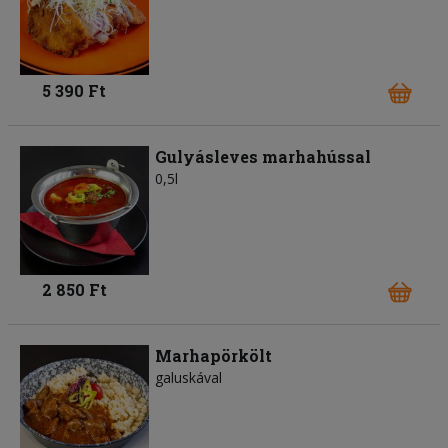
5 390 Ft
Gulyásleves marhahússal
0,5l
2 850 Ft
Marhapörkölt
galuskával