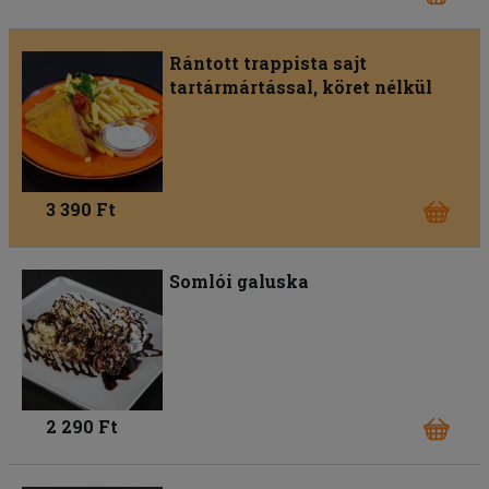
Rántott trappista sajt
tartármártással, köret nélkül
3 390 Ft
Somlói galuska
2 290 Ft