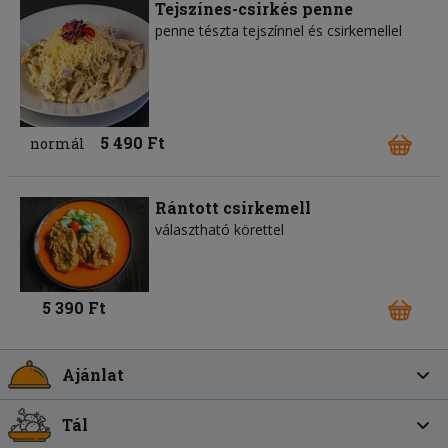
Tejszínes-csirkés penne
penne tészta tejszínnel és csirkemellel
5 490 Ft
normál
Rántott csirkemell
választható körettel
5 390 Ft
Ajánlat
Tál