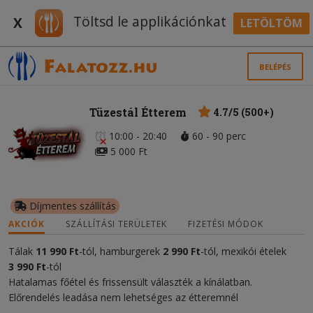
Töltsd le applikációnkat
X
LETÖLTÖM
BELÉPÉS
Tüzestál Étterem
4.7/5 (500+)
10:00 - 20:40
60 - 90 perc
5 000 Ft
Díjmentes szállítás
AKCIÓK
SZÁLLÍTÁSI TERÜLETEK
FIZETÉSI MÓDOK
Tálak
11
990 Ft
-tól, hamburgerek
2 990 Ft
-tól, mexikói ételek
3 990 Ft
-tól
Hatalamas főétel és frissensült választék a kínálatban.
Előrendelés leadása nem lehetséges az étteremnél