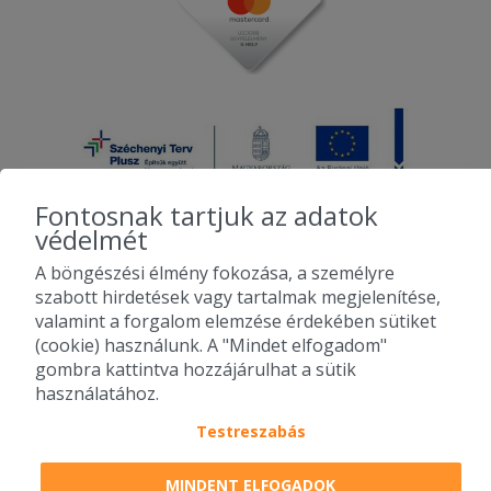
Fontosnak tartjuk az adatok
védelmét
A böngészési élmény fokozása, a személyre
2010-2026 Copyright - Falatozz.hu - Diston-line Kft.
szabott hirdetések vagy tartalmak megjelenítése,
valamint a forgalom elemzése érdekében sütiket
Pizza, gyros, hamburger, menük kedvező áron, egy helyen az összes
(cookie) használunk. A "Mindet elfogadom"
étterem ajánlata.
gombra kattintva hozzájárulhat a sütik
használatához.
Testreszabás
MINDENT ELFOGADOK