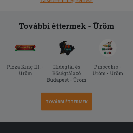
Társétterem megjelenítése
További éttermek - Üröm
Pizza King III. -
Hidegtál és
Pinocchio -
Üröm
Bőségtálazó
Üröm - Üröm
Budapest - Üröm
TOVÁBBI ÉTTERMEK