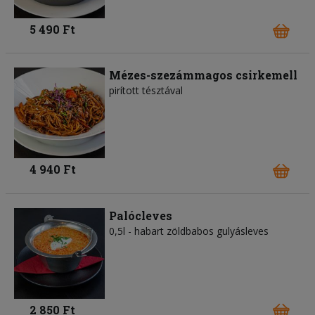
5 490 Ft
Mézes-szezámmagos csirkemell
pirított tésztával
4 940 Ft
Palócleves
0,5l - habart zöldbabos gulyásleves
2 850 Ft