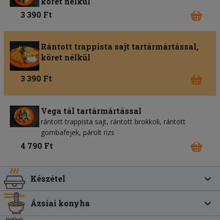
köret nélkül
3 390 Ft
Rántott trappista sajt tartármártással,
köret nélkül
3 390 Ft
Vega tál tartármártással
rántott trappista sajt, rántott brokkoli, rántott
gombafejek, párolt rizs
4 790 Ft
Készétel
Ázsiai konyha