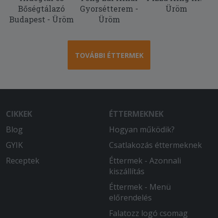
Bőségtálazó
Gyorsétterem -
Üröm
Budapest - Üröm
Üröm
TOVÁBBI ÉTTERMEK
CIKKEK
ÉTTERMEKNEK
Blog
Hogyan működik?
GYIK
Csatlakozás éttermeknek
Receptek
Éttermek - Azonnali
kiszállítás
Éttermek - Menü
előrendelés
Falatozz logó csomag