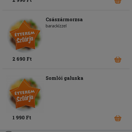
Császármorzsa
barackízzel
2 690 Ft
Somlói galuska
1 990 Ft