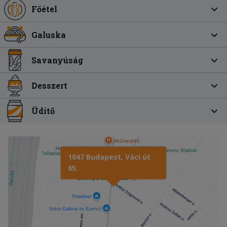
Főétel
Galuska
Savanyúság
Desszert
Üdítő
1047 Budapest, Váci út
65.