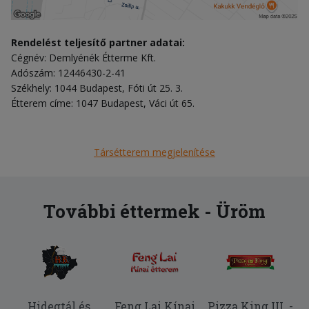
Rendelést teljesítő partner adatai:
Cégnév: Demlyénék Étterme Kft.
Adószám: 12446430-2-41
Székhely: 1044 Budapest, Fóti út 25. 3.
Étterem címe: 1047 Budapest, Váci út 65.
Társétterem megjelenítése
További éttermek - Üröm
Hidegtál és
Feng Lai Kínai
Pizza King III. -