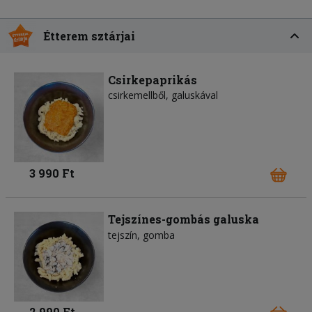
Étterem sztárjai
Csirkepaprikás
csirkemellből, galuskával
3 990 Ft
Tejszínes-gombás galuska
tejszín
gomba
2 990 Ft