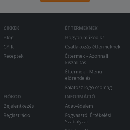
CIKKEK
ÉTTERMEKNEK
Blog
Hogyan működik?
GYIK
Csatlakozás éttermeknek
Receptek
Éttermek - Azonnali
kiszállítás
Éttermek - Menü
előrendelés
Falatozz logó csomag
FIÓKOD
INFORMÁCIÓ
Bejelentkezés
Adatvédelem
Regisztráció
Fogyasztói Értékelési
Szabályzat