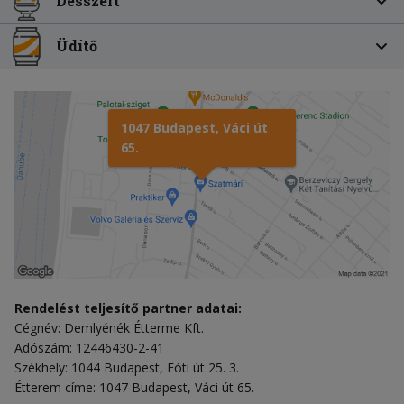
Desszert
Üdítő
1047 Budapest, Váci út
65.
Rendelést teljesítő partner adatai:
Cégnév: Demlyénék Étterme Kft.
Adószám: 12446430-2-41
Székhely: 1044 Budapest, Fóti út 25. 3.
Étterem címe: 1047 Budapest, Váci út 65.