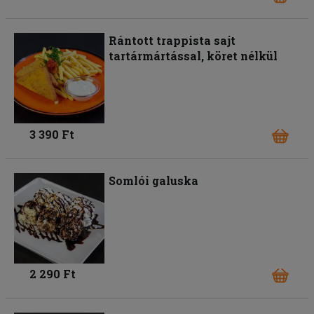
Rántott trappista sajt
tartármártással, köret nélkül
3 390 Ft
Somlói galuska
2 290 Ft