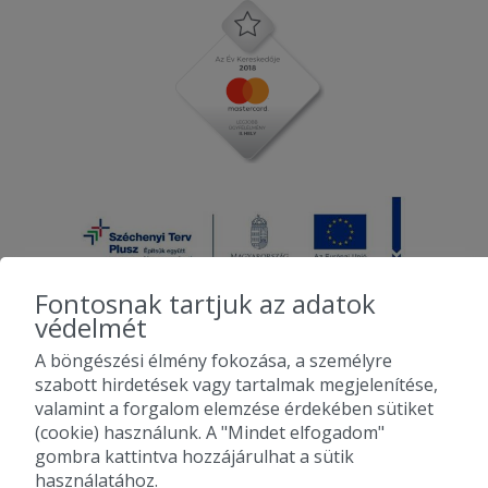
Fontosnak tartjuk az adatok
védelmét
A böngészési élmény fokozása, a személyre
2010-2026 Copyright - Falatozz.hu - Diston-line Kft.
szabott hirdetések vagy tartalmak megjelenítése,
valamint a forgalom elemzése érdekében sütiket
Pizza, gyros, hamburger, menük kedvező áron, egy helyen az összes
(cookie) használunk. A "Mindet elfogadom"
étterem ajánlata.
gombra kattintva hozzájárulhat a sütik
használatához.