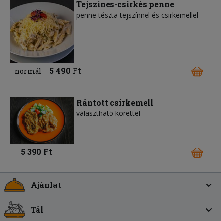
Tejszínes-csirkés penne
penne tészta tejszínnel és csirkemellel
5 490 Ft
normál
Rántott csirkemell
választható körettel
5 390 Ft
Ajánlat
Tál