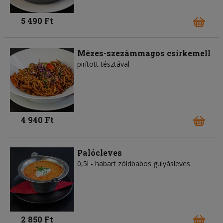
5 490 Ft
Mézes-szezámmagos csirkemell
pirított tésztával
4 940 Ft
Palócleves
0,5l - habart zöldbabos gulyásleves
2 850 Ft