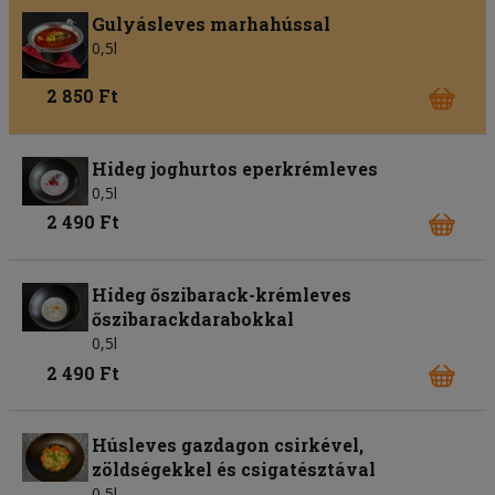
Gulyásleves marhahússal
0,5l
2 850 Ft
Hideg joghurtos eperkrémleves
0,5l
2 490 Ft
Hideg őszibarack-krémleves
őszibarackdarabokkal
0,5l
2 490 Ft
Húsleves gazdagon csirkével,
zöldségekkel és csigatésztával
0,5l