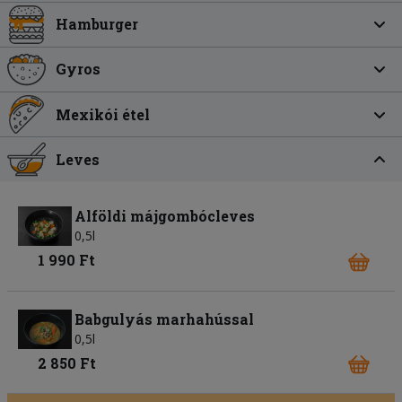
Hamburger
Gyros
Mexikói étel
Leves
Alföldi májgombócleves
0,5l
1 990 Ft
Babgulyás marhahússal
0,5l
2 850 Ft