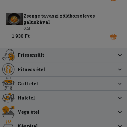
Zsenge tavaszi zöldborsóleves
galuskával
0,5l
1 930 Ft
Frissensült
Fitness étel
Grill étel
Halétel
Vega étel
Készétel