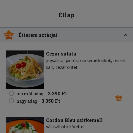
Étlap
Étterem sztárjai
Cézár saláta
jégsaláta
pirítós
csirkemellcsíkok
reszelt
sajt
cézár öntet
2 390 Ft
normál adag
3 350 Ft
nagy adag
Cordon Bleu csirkemell
választható körettel