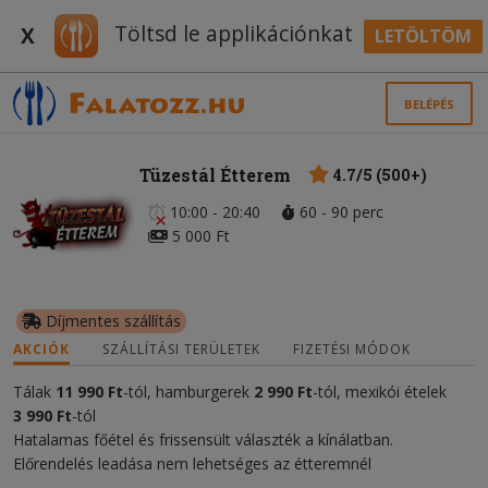
Töltsd le applikációnkat
X
LETÖLTÖM
BELÉPÉS
Tüzestál Étterem
4.7/5 (500+)
10:00 - 20:40
60 - 90 perc
5 000 Ft
Díjmentes szállítás
AKCIÓK
SZÁLLÍTÁSI TERÜLETEK
FIZETÉSI MÓDOK
Tálak
11
990 Ft
-tól, hamburgerek
2 990 Ft
-tól, mexikói ételek
3 990 Ft
-tól
Hatalamas főétel és frissensült választék a kínálatban.
Előrendelés leadása nem lehetséges az étteremnél