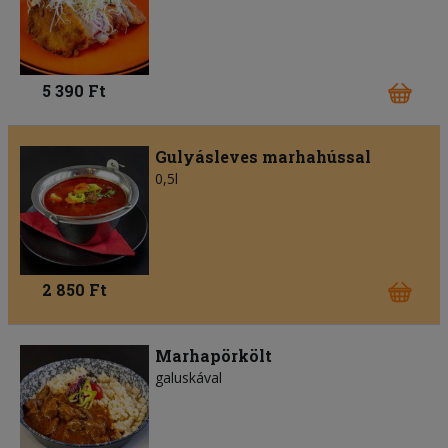
5 390 Ft
Gulyásleves marhahússal
0,5l
2 850 Ft
Marhapörkölt
galuskával