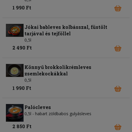
1 990 Ft
Jókai bableves kolbásszal, füstölt
tarjával és tejföllel
0,5l
2 490 Ft
Könnyű brokkolikrémleves
zsemlekockákkal
0,5l
1 990 Ft
Palócleves
0,5l - habart zöldbabos gulyásleves
2 850 Ft