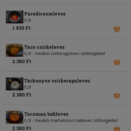
Paradicsomleves
0,5l
1 930 Ft
Taco csirkeleves
0,5l - mexikói csirkeraguleves zöldségekkel
2 380 Ft
Tárkonyos csirkeraguleves
0,5l
2 380 Ft
Tecoman bableves
0,5l - mexikói marhahúsos bableves zöldségekkel
2 380 Ft