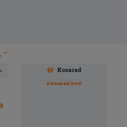
a
Kosarad
A kosarad üres!