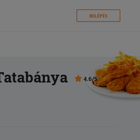
BELÉPÉS
Tatabánya
4.6/5