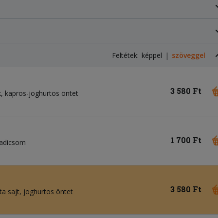
Feltétek:
képpel
szöveggel
3 580 Ft
k
kapros-joghurtos öntet
1 700 Ft
adicsom
3 580 Ft
ta sajt
joghurtos öntet