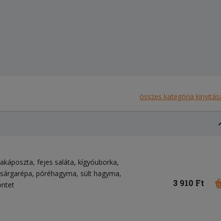
összes kategória kinyitás
ilakáposzta
fejes saláta
kígyóuborka
sárgarépa
póréhagyma
sült hagyma
3 910 Ft
öntet