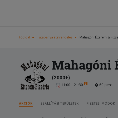
Főoldal
Tatabánya ételrendelés
Mahagóni Étterem & Pizzé
Mahagóni É
(2000+)
11:00 - 21:30
60 perc
AKCIÓK
SZÁLLÍTÁSI TERÜLETEK
FIZETÉSI MÓDOK