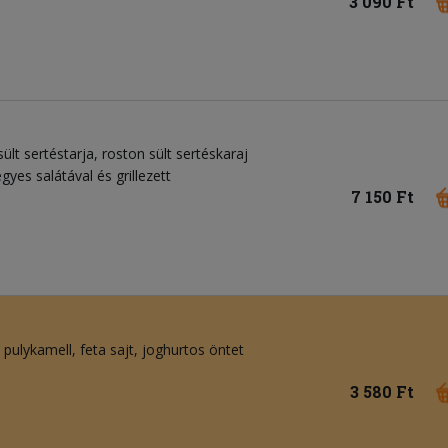
3 090 Ft
sült sertéstarja, roston sült sertéskaraj
gyes salátával és grillezett
7 150 Ft
pulykamell
feta sajt
joghurtos öntet
3 580 Ft