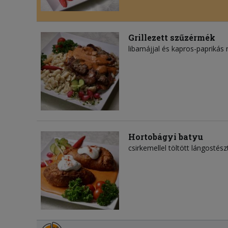
Grillezett szűzérmék
libamájjal és kapros-paprikás 
Hortobágyi batyu
csirkemellel töltött lángostés