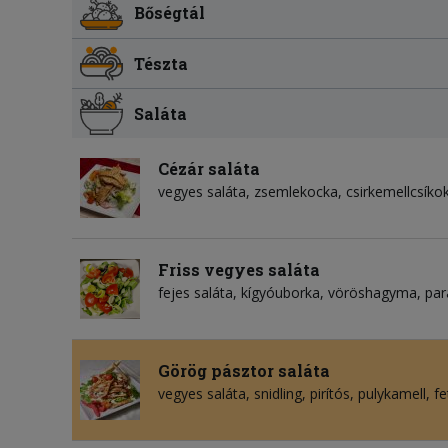
Bőségtál
Tészta
Saláta
Cézár saláta
vegyes saláta
zsemlekocka
csirkemellcsíko
Friss vegyes saláta
fejes saláta
kígyóuborka
vöröshagyma
par
Görög pásztor saláta
vegyes saláta
snidling
pirítós
pulykamell
fe