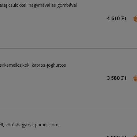
karaj csülökkel, hagymával és gombával
4 610 Ft
sirkemellcsíkok
kapros-joghurtos
3 580 Ft
ll
vöröshagyma
paradicsom