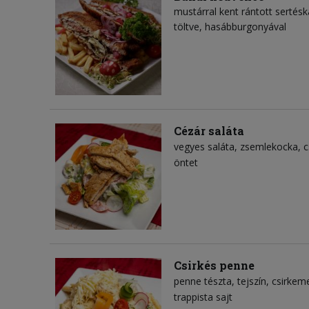
mustárral kent rántott sertés
töltve, hasábburgonyával
Cézár saláta
vegyes saláta
zsemlekocka
c
öntet
Csirkés penne
penne tészta
tejszín
csirkeme
trappista sajt