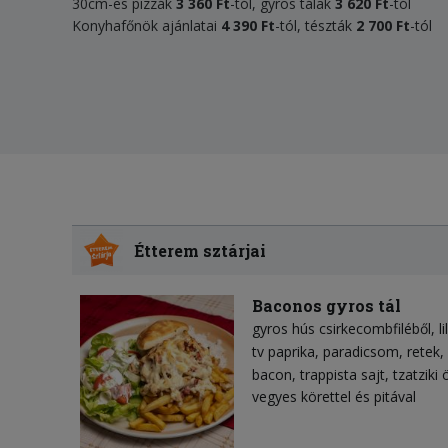
30cm-es pizzák
3 360 Ft
-tól, gyros tálak
3 620 Ft
-tól
Konyhafőnök ajánlatai
4 390 Ft
-tól, tészták
2 700 Ft
-tól
Étterem sztárjai
Baconos gyros tál
gyros hús csirkecombfiléből
l
tv paprika
paradicsom
retek
bacon
trappista sajt
tzatziki 
vegyes körettel és pitával