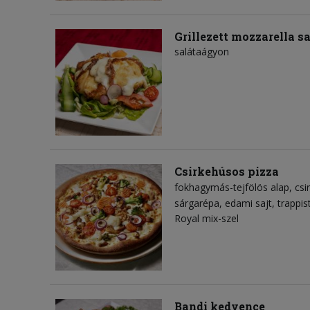
Grillezett mozzarella sa
salátaágyon
Csirkehúsos pizza
fokhagymás-tejfölös alap
csi
sárgarépa
edami sajt
trappis
Royal mix-szel
Bandi kedvence