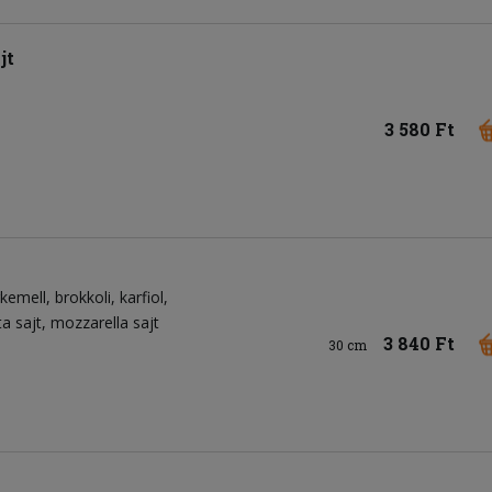
jt
3 580 Ft
rkemell
brokkoli
karfiol
ta sajt
mozzarella sajt
3 840 Ft
30 cm