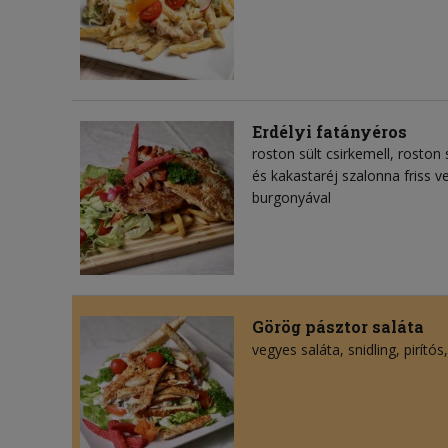
Erdélyi fatányéros
roston sült csirkemell, roston 
és kakastaréj szalonna friss ve
burgonyával
Görög pásztor saláta
vegyes saláta
snidling
pirítós