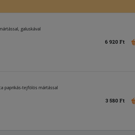
mártással, galuskával
6 920 Ft
zta paprikás-tejfölös mártással
3 580 Ft