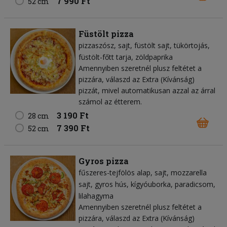
7 990 Ft
52 cm
Füstölt pizza
pizzaszósz
sajt
füstölt sajt
tükörtojás
füstölt-főtt tarja
zöldpaprika
Amennyiben szeretnél plusz feltétet a
pizzára, válaszd az Extra (Kívánság)
pizzát, mivel automatikusan azzal az árral
számol az étterem.
3 190 Ft
28 cm
7 390 Ft
52 cm
Gyros pizza
fűszeres-tejfölös alap
sajt
mozzarella
sajt
gyros hús
kígyóuborka
paradicsom
lilahagyma
Amennyiben szeretnél plusz feltétet a
pizzára, válaszd az Extra (Kívánság)