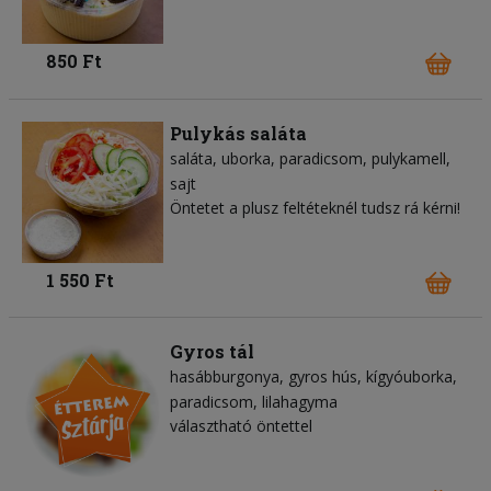
850 Ft
Pulykás saláta
saláta
uborka
paradicsom
pulykamell
sajt
Öntetet a plusz feltéteknél tudsz rá kérni!
1 550 Ft
Gyros tál
hasábburgonya
gyros hús
kígyóuborka
paradicsom
lilahagyma
választható öntettel