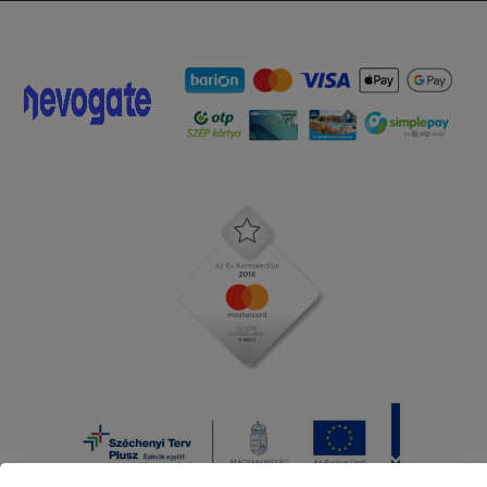
és elveszem a szeletet, a tartalma
pereg le mert nincs ami alul tartaná