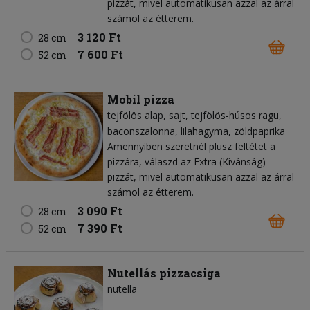
pizzát, mivel automatikusan azzal az árral
számol az étterem.
3 120 Ft
28 cm
7 600 Ft
52 cm
Mobil pizza
tejfölös alap
sajt
tejfölös-húsos ragu
baconszalonna
lilahagyma
zöldpaprika
Amennyiben szeretnél plusz feltétet a
pizzára, válaszd az Extra (Kívánság)
pizzát, mivel automatikusan azzal az árral
számol az étterem.
3 090 Ft
28 cm
7 390 Ft
52 cm
Nutellás pizzacsiga
nutella