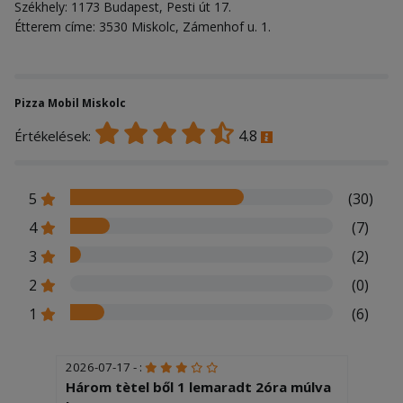
Székhely: 1173 Budapest, Pesti út 17.
Étterem címe: 3530 Miskolc, Zámenhof u. 1.
Pizza Mobil Miskolc
4.8
Értékelések:
5
(30)
4
(7)
3
(2)
2
(0)
1
(6)
2026-07-17 - :
Három tètel ből 1 lemaradt 2óra múlva