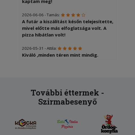
kaptam meg!
2026-06-06 - Tamás:
A futár a kiszálítást későn telejesítette,
mivel előtte más elfoglatsága volt. A
pizza hibátlan volt!
2026-05-31 - Attila:
Kiváló ,minden téren mint mindig.
2026-05-10 - Henrietta:
Későn kaptam a pizzát, későn kaptam a
visszaigazló emailt reklamáltam és
senki nem tudott semmiben segíteni
További éttermek -
szóval egy másik helyről rendeltem, de
Szirmabesenyő
persze ezt nem ugyanúgy ki kellett
fizetni! A futár pedig nem megfelelő
hangnemben beszélt!
2026-02-12 - Zsolt: