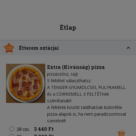
Étlap
Étterem sztárjai
Extra (Kívánság) pizza
pizzaszósz
sajt
5 feltétet választhatsz.
A TENGER GYÜMÖLCSEI, PULYKAMELL
és a CSIRKEMELL 3 FELTÉTnek
számítanak!!
A feltétek között találhatóak különféle
pizza-alapok is, ha nem paradicsomosat
szeretnél!
3 440 Ft
28 cm