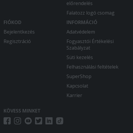
előrendelés
2025-07-12 - Tibor:
Több mint 2 órát vártunk a pizzára,
Falatozz logó csomag
azután kaptunk 3 állott, hideg pizzát...
FIÓKOD
INFORMÁCIÓ
Bejelentkezés
Adatvédelem
2025-07-10 - Takácsné:
A szállítás majdnem másfél óra volt és a
Regisztráció
Fogyasztói Értékelési
pizza is kihűlt volt.
Szabályzat
Süti kezelés
2025-07-06 - :
Friss volt a pizza,finom.
Felhasználási feltételek
SuperShop
2025-07-05 - Sára:
Nem volt megsütve a pizza. Nyers volt
Kapcsolat
a tészta belseje.
Karrier
2025-06-09 - :
KÖVESS MINKET
Többször rendeltünk már innen.
Legutóbb ananászos pizza is volt... az
ananász ehetetlen volt rajta. A tészta
egyre vékonyabb Ahogy felszeletelem