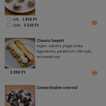
1 810 Ft
6db
3 210 Ft
12db
Classic bagett
bagett
vajkrém
prágai sonka
kígyóuborka
paradicsom
főtt tojás
mozzarella sajt
2 090 Ft
Créme brulée oreóval