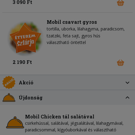
3 090 Ft
Mobil csavart gyros
tortilla
uborka
lilahagyma
paradicsom
tzatziki
feta sajt
gyros hús
választható öntettel
2 190 Ft
Akció
Újdonság
Mobil Chicken tál salátával
csirkehússal, salátával, jégsalátával, lilahagymával,
paradicsommal, kígyóuborkával és választható