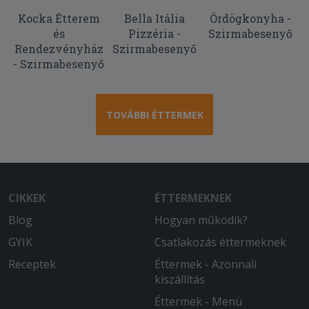
Picit égett volt az alja, de ettől
eltekintve finom volt.
Kocka Étterem
Bella Itália
Ördögkonyha -
és
Pizzéria -
Szirmabesenyő
2025-11-24 - Levi:
Rendezvényház
Szirmabesenyő
Mondanám hogy tökéletes, mert az.
- Szirmabesenyő
gyors szállítás. ahogy kértem! Az
árából picit faragni és egy mindennapi
menü lenne. de így is pipa!
TOVÁBBI ÉTTERMEK
2025-11-23 - Beatrix:
Minden rendben volt.
2025-08-18 - Zsolt:
CIKKEK
ÉTTERMEKNEK
Jó árérték arányú pizza.
Blog
Hogyan működik?
2025-08-13 - Lajos:
GYIK
Csatlakozás éttermeknek
A 8ezer ftos árhoz képest egy papir
vékony tésztát küldtek ki és szinte alig
Receptek
Éttermek - Azonnali
volt rajta feltét a lehető legrosszabb
kiszállítás
pont....
Éttermek - Menü