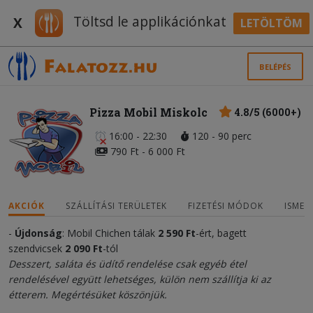
Töltsd le applikációnkat
X
LETÖLTÖM
BELÉPÉS
Pizza Mobil Miskolc
4.8/5 (6000+)
16:00 - 22:30
120 - 90 perc
790 Ft - 6 000 Ft
AKCIÓK
SZÁLLÍTÁSI TERÜLETEK
FIZETÉSI MÓDOK
ISMER
-
Újdonság
: Mobil Chichen tálak
2 590
Ft
-ért, bagett
szendvicsek
2 090 Ft
-tól
Desszert, saláta és üdítő rendelése csak egyéb étel
rendelésével együtt lehetséges, külön nem szállítja ki az
étterem. Megértésüket köszönjük.