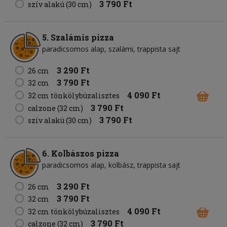
3 790 Ft
szív alakú (30 cm)
5. Szalámis pizza
paradicsomos alap
szalámi
trappista sajt
3 290 Ft
26 cm
3 790 Ft
32 cm
4 090 Ft
32 cm tönkölybúzalisztes
3 790 Ft
calzone (32 cm)
3 790 Ft
szív alakú (30 cm)
6. Kolbászos pizza
paradicsomos alap
kolbász
trappista sajt
3 290 Ft
26 cm
3 790 Ft
32 cm
4 090 Ft
32 cm tönkölybúzalisztes
3 790 Ft
calzone (32 cm)