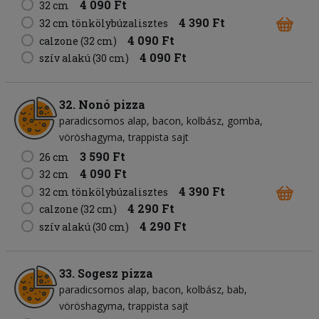
4 090 Ft
32 cm
4 390 Ft
32 cm tönkölybúzalisztes
4 090 Ft
calzone (32 cm)
4 090 Ft
szív alakú (30 cm)
32. Nonó pizza
paradicsomos alap
bacon
kolbász
gomba
vöröshagyma
trappista sajt
3 590 Ft
26 cm
4 090 Ft
32 cm
4 390 Ft
32 cm tönkölybúzalisztes
4 290 Ft
calzone (32 cm)
4 290 Ft
szív alakú (30 cm)
33. Sogesz pizza
paradicsomos alap
bacon
kolbász
bab
vöröshagyma
trappista sajt