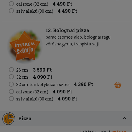
4 490 Ft
calzone (32 cm)
4 490 Ft
szív alakú (30 cm)
13. Bolognai pizza
paradicsomos alap
bolognai ragu
vöröshagyma
trappista sajt
3 590 Ft
26 cm
4 090 Ft
32 cm
4 390 Ft
32 cm tönkölybúzalisztes
4 090 Ft
calzone (32 cm)
4 090 Ft
szív alakú (30 cm)
Pizza