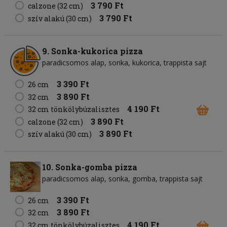
3 790 Ft
calzone (32 cm)
3 790 Ft
szív alakú (30 cm)
9. Sonka-kukorica pizza
paradicsomos alap
sonka
kukorica
trappista sajt
3 390 Ft
26 cm
3 890 Ft
32 cm
4 190 Ft
32 cm tönkölybúzalisztes
3 890 Ft
calzone (32 cm)
3 890 Ft
szív alakú (30 cm)
10. Sonka-gomba pizza
paradicsomos alap
sonka
gomba
trappista sajt
3 390 Ft
26 cm
3 890 Ft
32 cm
4 190 Ft
32 cm tönkölybúzalisztes