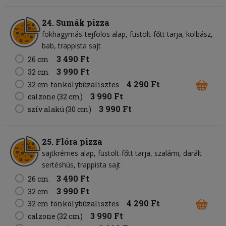
24. Sumák pizza
fokhagymás-tejfölös alap
füstölt-főtt tarja
kolbász
bab
trappista sajt
3 490 Ft
26 cm
3 990 Ft
32 cm
4 290 Ft
32 cm tönkölybúzalisztes
3 990 Ft
calzone (32 cm)
3 990 Ft
szív alakú (30 cm)
25. Flóra pizza
sajtkrémes alap
füstölt-főtt tarja
szalámi
darált
sertéshús
trappista sajt
3 490 Ft
26 cm
3 990 Ft
32 cm
4 290 Ft
32 cm tönkölybúzalisztes
3 990 Ft
calzone (32 cm)