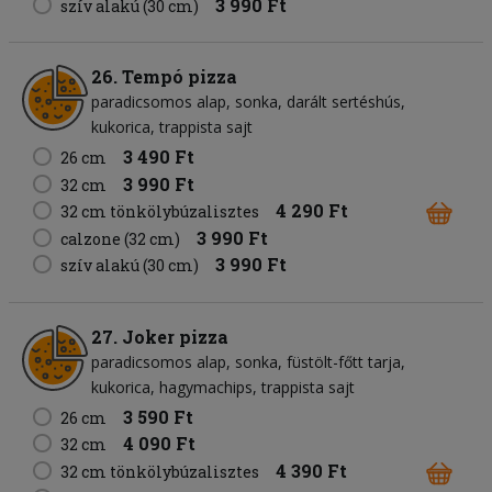
3 990 Ft
szív alakú (30 cm)
26. Tempó pizza
paradicsomos alap
sonka
darált sertéshús
kukorica
trappista sajt
3 490 Ft
26 cm
3 990 Ft
32 cm
4 290 Ft
32 cm tönkölybúzalisztes
3 990 Ft
calzone (32 cm)
3 990 Ft
szív alakú (30 cm)
27. Joker pizza
paradicsomos alap
sonka
füstölt-főtt tarja
kukorica
hagymachips
trappista sajt
3 590 Ft
26 cm
4 090 Ft
32 cm
4 390 Ft
32 cm tönkölybúzalisztes