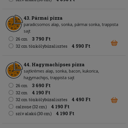
43. Pármai pizza
paradicsomos alap
sonka
pármai sonka
trappista
sajt
3 790 Ft
26 cm
4 590 Ft
32 cm tönkölybúzalisztes
44. Hagymachipses pizza
sajtkrémes alap
sonka
bacon
kukorica
hagymachips
trappista sajt
3 690 Ft
26 cm
4 190 Ft
32 cm
4 490 Ft
32 cm tönkölybúzalisztes
4 190 Ft
calzone (32 cm)
4 190 Ft
szív alakú (30 cm)