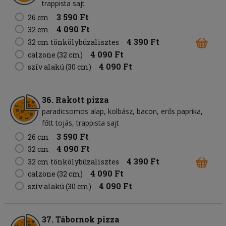
trappista sajt
3 590 Ft
26 cm
4 090 Ft
32 cm
4 390 Ft
32 cm tönkölybúzalisztes
4 090 Ft
calzone (32 cm)
4 090 Ft
szív alakú (30 cm)
36. Rakott pizza
paradicsomos alap
kolbász
bacon
erős paprika
főtt tojás
trappista sajt
3 590 Ft
26 cm
4 090 Ft
32 cm
4 390 Ft
32 cm tönkölybúzalisztes
4 090 Ft
calzone (32 cm)
4 090 Ft
szív alakú (30 cm)
37. Tábornok pizza