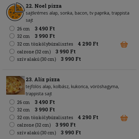
22. Noel pizza
sajtkrémes alap
sonka
bacon
tv paprika
trappista
sajt
3 490 Ft
26 cm
3 990 Ft
32 cm
4 290 Ft
32 cm tönkölybúzalisztes
3 990 Ft
calzone (32 cm)
3 990 Ft
szív alakú (30 cm)
23. Alíz pizza
tejfölös alap
kolbász
kukorica
vöröshagyma
trappista sajt
3 490 Ft
26 cm
3 990 Ft
32 cm
4 290 Ft
32 cm tönkölybúzalisztes
3 990 Ft
calzone (32 cm)
3 990 Ft
szív alakú (30 cm)