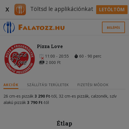
Töltsd le applikációnkat
X
LETÖLTÖM
BELÉPÉS
Pizza Love
11:00 - 20:55
60 - 90 perc
2 000 Ft
AKCIÓK
SZÁLLÍTÁSI TERÜLETEK
FIZETÉSI MÓDOK
26 cm-es pizzák
3 290 Ft
-tól, 32 cm-es pizzák, calzonék, szív
alakú pizzák
3 790 Ft
-tól
Étlap