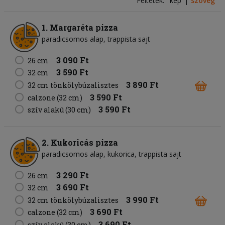
Feltétek:
kép
szöveg
1. Margaréta pizza
paradicsomos alap
trappista sajt
3 090 Ft
26 cm
3 590 Ft
32 cm
3 890 Ft
32 cm tönkölybúzalisztes
3 590 Ft
calzone (32 cm)
3 590 Ft
szív alakú (30 cm)
2. Kukoricás pizza
paradicsomos alap
kukorica
trappista sajt
3 290 Ft
26 cm
3 690 Ft
32 cm
3 990 Ft
32 cm tönkölybúzalisztes
3 690 Ft
calzone (32 cm)
3 690 Ft
szív alakú (30 cm)