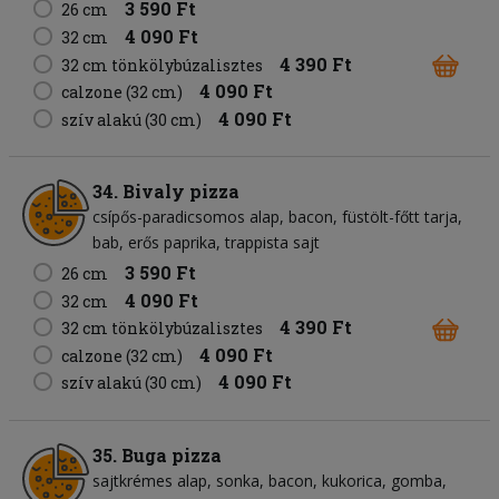
3 590 Ft
26 cm
4 090 Ft
32 cm
4 390 Ft
32 cm tönkölybúzalisztes
4 090 Ft
calzone (32 cm)
4 090 Ft
szív alakú (30 cm)
34. Bivaly pizza
csípős-paradicsomos alap
bacon
füstölt-főtt tarja
bab
erős paprika
trappista sajt
3 590 Ft
26 cm
4 090 Ft
32 cm
4 390 Ft
32 cm tönkölybúzalisztes
4 090 Ft
calzone (32 cm)
4 090 Ft
szív alakú (30 cm)
35. Buga pizza
sajtkrémes alap
sonka
bacon
kukorica
gomba