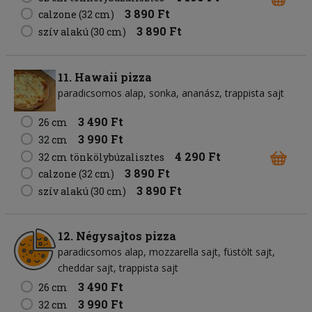
3 890 Ft
calzone (32 cm)
3 890 Ft
szív alakú (30 cm)
11. Hawaii pizza
paradicsomos alap
sonka
ananász
trappista sajt
3 490 Ft
26 cm
3 990 Ft
32 cm
4 290 Ft
32 cm tönkölybúzalisztes
3 890 Ft
calzone (32 cm)
3 890 Ft
szív alakú (30 cm)
12. Négysajtos pizza
paradicsomos alap
mozzarella sajt
füstölt sajt
cheddar sajt
trappista sajt
3 490 Ft
26 cm
3 990 Ft
32 cm