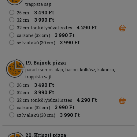
trappista sajt
3 490 Ft
26 cm
3 990 Ft
32 cm
4 290 Ft
32 cm tönkölybúzalisztes
3 990 Ft
calzone (32 cm)
3 990 Ft
szív alakú (30 cm)
19. Bajnok pizza
paradicsomos alap
bacon
kolbász
kukorica
trappista sajt
3 490 Ft
26 cm
3 990 Ft
32 cm
4 290 Ft
32 cm tönkölybúzalisztes
3 990 Ft
calzone (32 cm)
3 990 Ft
szív alakú (30 cm)
20. Kriszti pizza