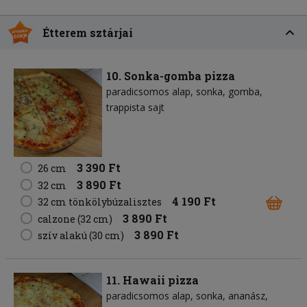
Étterem sztárjai
10. Sonka-gomba pizza
paradicsomos alap
sonka
gomba
trappista sajt
3 390 Ft
26 cm
3 890 Ft
32 cm
4 190 Ft
32 cm tönkölybúzalisztes
3 890 Ft
calzone (32 cm)
3 890 Ft
szív alakú (30 cm)
11. Hawaii pizza
paradicsomos alap
sonka
ananász