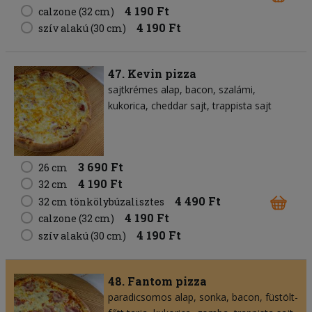
4 190 Ft
calzone (32 cm)
4 190 Ft
szív alakú (30 cm)
47. Kevin pizza
sajtkrémes alap
bacon
szalámi
kukorica
cheddar sajt
trappista sajt
3 690 Ft
26 cm
4 190 Ft
32 cm
4 490 Ft
32 cm tönkölybúzalisztes
4 190 Ft
calzone (32 cm)
4 190 Ft
szív alakú (30 cm)
48. Fantom pizza
paradicsomos alap
sonka
bacon
füstölt-