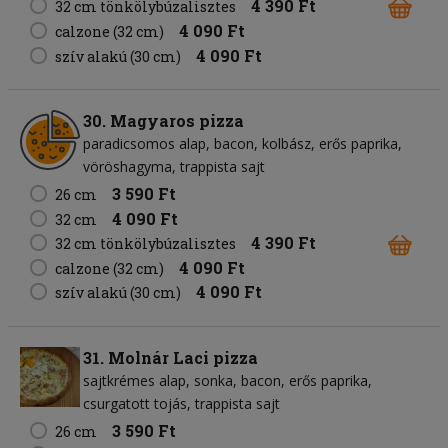
4 390 Ft
32 cm tönkölybúzalisztes
4 090 Ft
calzone (32 cm)
4 090 Ft
szív alakú (30 cm)
30. Magyaros pizza
paradicsomos alap
bacon
kolbász
erős paprika
vöröshagyma
trappista sajt
3 590 Ft
26 cm
4 090 Ft
32 cm
4 390 Ft
32 cm tönkölybúzalisztes
4 090 Ft
calzone (32 cm)
4 090 Ft
szív alakú (30 cm)
31. Molnár Laci pizza
sajtkrémes alap
sonka
bacon
erős paprika
csurgatott tojás
trappista sajt
3 590 Ft
26 cm