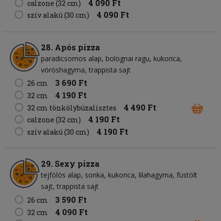
4 090 Ft
calzone (32 cm)
4 090 Ft
szív alakú (30 cm)
28. Após pizza
paradicsomos alap
bolognai ragu
kukorica
vöröshagyma
trappista sajt
3 690 Ft
26 cm
4 190 Ft
32 cm
4 490 Ft
32 cm tönkölybúzalisztes
4 190 Ft
calzone (32 cm)
4 190 Ft
szív alakú (30 cm)
29. Sexy pizza
tejfölös alap
sonka
kukorica
lilahagyma
füstölt
sajt
trappista sajt
3 590 Ft
26 cm
4 090 Ft
32 cm