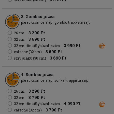
3. Gombás pizza
paradicsomos alap
gomba
trappista sajt
3 290 Ft
26 cm
3 690 Ft
32 cm
3 990 Ft
32 cm tönkölybúzalisztes
3 690 Ft
calzone (32 cm)
3 690 Ft
szív alakú (30 cm)
4. Sonkás pizza
paradicsomos alap
sonka
trappista sajt
3 290 Ft
26 cm
3 790 Ft
32 cm
4 090 Ft
32 cm tönkölybúzalisztes
3 790 Ft
calzone (32 cm)