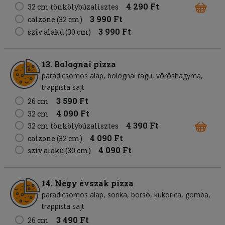
4 290 Ft
32 cm tönkölybúzalisztes
3 990 Ft
calzone (32 cm)
3 990 Ft
szív alakú (30 cm)
13. Bolognai pizza
paradicsomos alap
bolognai ragu
vöröshagyma
trappista sajt
3 590 Ft
26 cm
4 090 Ft
32 cm
4 390 Ft
32 cm tönkölybúzalisztes
4 090 Ft
calzone (32 cm)
4 090 Ft
szív alakú (30 cm)
14. Négy évszak pizza
paradicsomos alap
sonka
borsó
kukorica
gomba
trappista sajt
3 490 Ft
26 cm