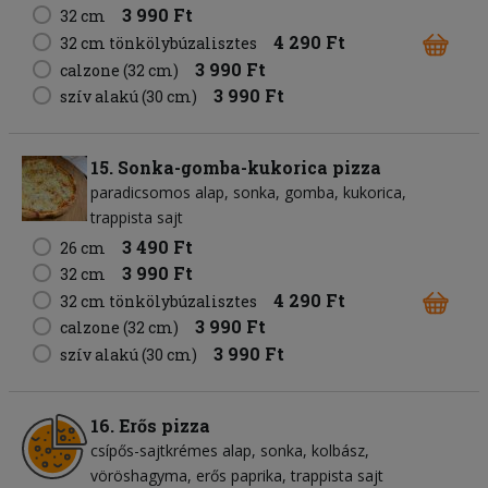
3 990 Ft
32 cm
4 290 Ft
32 cm tönkölybúzalisztes
3 990 Ft
calzone (32 cm)
3 990 Ft
szív alakú (30 cm)
15. Sonka-gomba-kukorica pizza
paradicsomos alap
sonka
gomba
kukorica
trappista sajt
3 490 Ft
26 cm
3 990 Ft
32 cm
4 290 Ft
32 cm tönkölybúzalisztes
3 990 Ft
calzone (32 cm)
3 990 Ft
szív alakú (30 cm)
16. Erős pizza
csípős-sajtkrémes alap
sonka
kolbász
vöröshagyma
erős paprika
trappista sajt