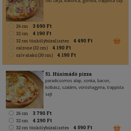
főtt tarja
kukorica
gomba
trappista sajt
3 690 Ft
26 cm
4 190 Ft
32 cm
4 490 Ft
32 cm tönkölybúzalisztes
4 190 Ft
calzone (32 cm)
4 190 Ft
szív alakú (30 cm)
51. Húsimádó pizza
paradicsomos alap
sonka
bacon
kolbász
szalámi
vöröshagyma
trappista
sajt
3 790 Ft
26 cm
4 290 Ft
32 cm
4 590 Ft
32 cm tönkölybúzalisztes