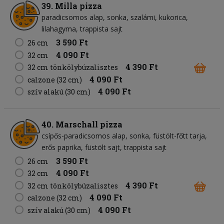
39. Milla pizza
paradicsomos alap
sonka
szalámi
kukorica
lilahagyma
trappista sajt
3 590 Ft
26 cm
4 090 Ft
32 cm
4 390 Ft
32 cm tönkölybúzalisztes
4 090 Ft
calzone (32 cm)
4 090 Ft
szív alakú (30 cm)
40. Marschall pizza
csípős-paradicsomos alap
sonka
füstölt-főtt tarja
erős paprika
füstölt sajt
trappista sajt
3 590 Ft
26 cm
4 090 Ft
32 cm
4 390 Ft
32 cm tönkölybúzalisztes
4 090 Ft
calzone (32 cm)
4 090 Ft
szív alakú (30 cm)