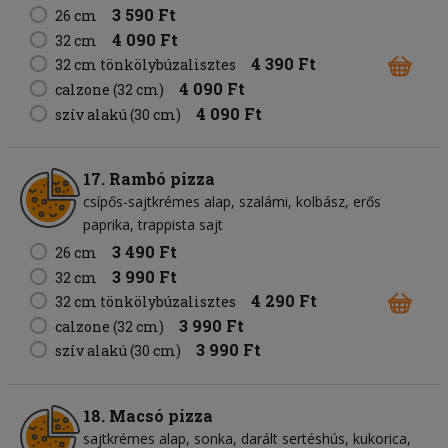
3 590 Ft
26 cm
4 090 Ft
32 cm
4 390 Ft
32 cm tönkölybúzalisztes
4 090 Ft
calzone (32 cm)
4 090 Ft
szív alakú (30 cm)
17. Rambó pizza
csípős-sajtkrémes alap
szalámi
kolbász
erős
paprika
trappista sajt
3 490 Ft
26 cm
3 990 Ft
32 cm
4 290 Ft
32 cm tönkölybúzalisztes
3 990 Ft
calzone (32 cm)
3 990 Ft
szív alakú (30 cm)
18. Macsó pizza
sajtkrémes alap
sonka
darált sertéshús
kukorica