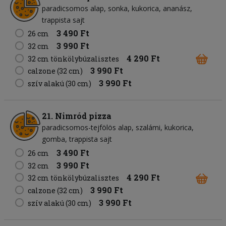
paradicsomos alap
sonka
kukorica
ananász
trappista sajt
3 490 Ft
26 cm
3 990 Ft
32 cm
4 290 Ft
32 cm tönkölybúzalisztes
3 990 Ft
calzone (32 cm)
3 990 Ft
szív alakú (30 cm)
21. Nimród pizza
paradicsomos-tejfölös alap
szalámi
kukorica
gomba
trappista sajt
3 490 Ft
26 cm
3 990 Ft
32 cm
4 290 Ft
32 cm tönkölybúzalisztes
3 990 Ft
calzone (32 cm)
3 990 Ft
szív alakú (30 cm)