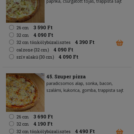
paprika
csurgatott tojás
trappista sajt
3 590 Ft
26 cm
4 090 Ft
32 cm
4 390 Ft
32 cm tönkölybúzalisztes
4 090 Ft
calzone (32 cm)
4 090 Ft
szív alakú (30 cm)
45. Szuper pizza
paradicsomos alap
sonka
bacon
szalámi
kukorica
gomba
trappista sajt
3 690 Ft
26 cm
4 190 Ft
32 cm
4 490 Ft
32 cm tönkölybúzalisztes