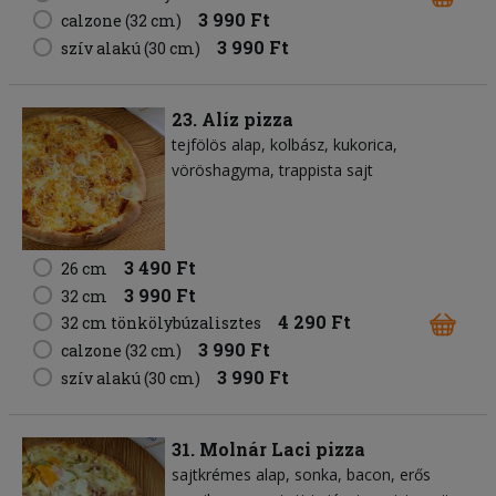
3 990 Ft
calzone (32 cm)
3 990 Ft
szív alakú (30 cm)
23. Alíz pizza
tejfölös alap
kolbász
kukorica
vöröshagyma
trappista sajt
3 490 Ft
26 cm
3 990 Ft
32 cm
4 290 Ft
32 cm tönkölybúzalisztes
3 990 Ft
calzone (32 cm)
3 990 Ft
szív alakú (30 cm)
31. Molnár Laci pizza
sajtkrémes alap
sonka
bacon
erős