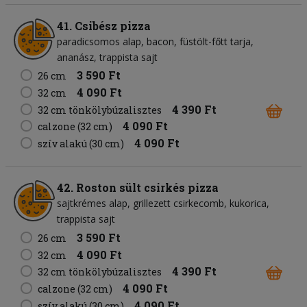
41. Csibész pizza
paradicsomos alap
bacon
füstölt-főtt tarja
ananász
trappista sajt
3 590 Ft
26 cm
4 090 Ft
32 cm
4 390 Ft
32 cm tönkölybúzalisztes
4 090 Ft
calzone (32 cm)
4 090 Ft
szív alakú (30 cm)
42. Roston sült csirkés pizza
sajtkrémes alap
grillezett csirkecomb
kukorica
trappista sajt
3 590 Ft
26 cm
4 090 Ft
32 cm
4 390 Ft
32 cm tönkölybúzalisztes
4 090 Ft
calzone (32 cm)
4 090 Ft
szív alakú (30 cm)