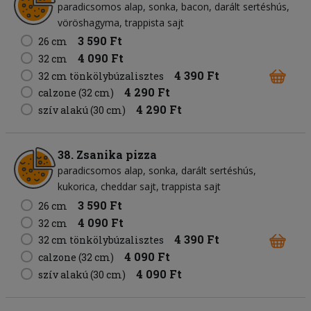
paradicsomos alap
sonka
bacon
darált sertéshús
vöröshagyma
trappista sajt
3 590 Ft
26 cm
4 090 Ft
32 cm
4 390 Ft
32 cm tönkölybúzalisztes
4 290 Ft
calzone (32 cm)
4 290 Ft
szív alakú (30 cm)
38. Zsanika pizza
paradicsomos alap
sonka
darált sertéshús
kukorica
cheddar sajt
trappista sajt
3 590 Ft
26 cm
4 090 Ft
32 cm
4 390 Ft
32 cm tönkölybúzalisztes
4 090 Ft
calzone (32 cm)
4 090 Ft
szív alakú (30 cm)