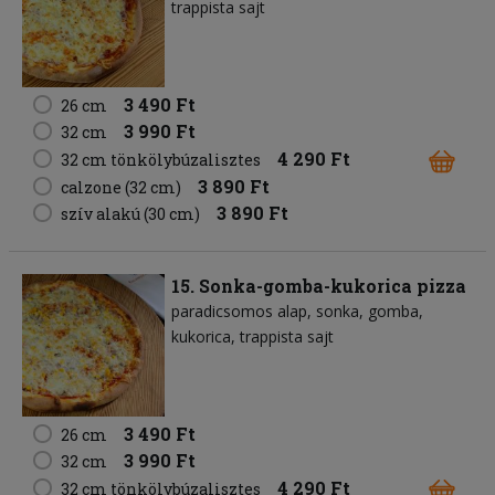
trappista sajt
3 490 Ft
26 cm
3 990 Ft
32 cm
4 290 Ft
32 cm tönkölybúzalisztes
3 890 Ft
calzone (32 cm)
3 890 Ft
szív alakú (30 cm)
15. Sonka-gomba-kukorica pizza
paradicsomos alap
sonka
gomba
kukorica
trappista sajt
3 490 Ft
26 cm
3 990 Ft
32 cm
4 290 Ft
32 cm tönkölybúzalisztes