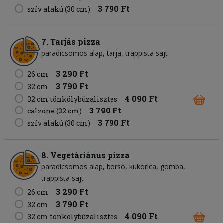
3 790 Ft
szív alakú (30 cm)
7. Tarjás pizza
paradicsomos alap
tarja
trappista sajt
3 290 Ft
26 cm
3 790 Ft
32 cm
4 090 Ft
32 cm tönkölybúzalisztes
3 790 Ft
calzone (32 cm)
3 790 Ft
szív alakú (30 cm)
8. Vegetáriánus pizza
paradicsomos alap
borsó
kukorica
gomba
trappista sajt
3 290 Ft
26 cm
3 790 Ft
32 cm
4 090 Ft
32 cm tönkölybúzalisztes