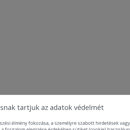
snak tartjuk az adatok védelmét
zési élmény fokozása, a személyre szabott hirdetések vagy
 a forgalom elemzése érdekében sütiket (cookie) használu