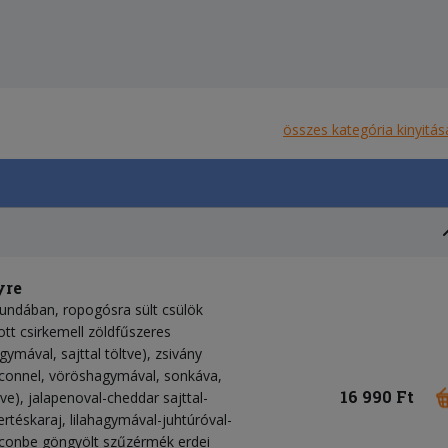
összes kategória kinyitás
yre
bundában, ropogósra sült csülök
tott csirkemell zöldfűszeres
mával, sajttal töltve), zsivány
aconnel, vöröshagymával, sonkáva,
16 990 Ft
ve), jalapenoval-cheddar sajttal-
ertéskaraj, lilahagymával-juhtúróval-
baconbe göngyölt szűzérmék erdei