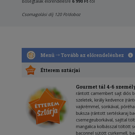
Bőségtálak előrendelésre
6
990
Ft
-tól
Csomagolási díj 120 Ft/doboz
Menü
Tovább az előrendeléshez
Étterem sztárjai
Gourmet tál 4-6 személ
rántott camembert sajt diós 
szeletek, király kedvence (rán
vajkrémmel, sonkával, póréhagy
buksza (rántott sertéskaraj b
csemegeuborkával, sajttal tölt
mangalica kolbásszal töltött s
baconnel sütött csirkemell, 