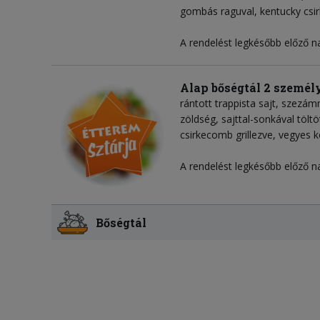
gombás raguval, kentucky csir
A rendelést legkésőbb előző na
Alap bőségtál 2 személ
rántott trappista sajt, szezám
zöldség, sajttal-sonkával tölt
csirkecomb grillezve, vegyes k
A rendelést legkésőbb előző na
Bőségtál