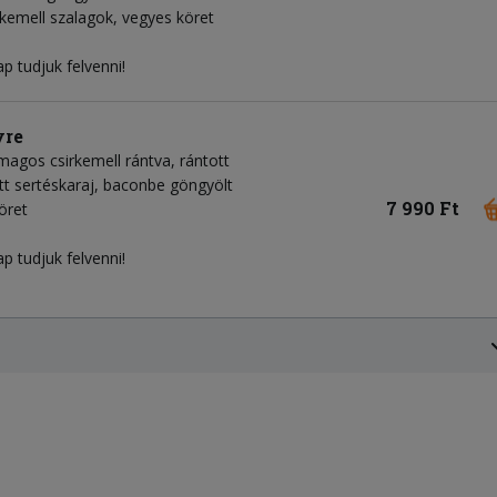
kemell szalagok, vegyes köret
p tudjuk felvenni!
yre
magos csirkemell rántva, rántott
ött sertéskaraj, baconbe göngyölt
7 990 Ft
öret
p tudjuk felvenni!