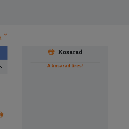
a
Kosarad
A kosarad üres!