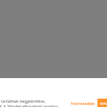
 tartalmak megjelenítése,
Testreszabás
MIN
nk. A "Mindet elfogadom" gombra