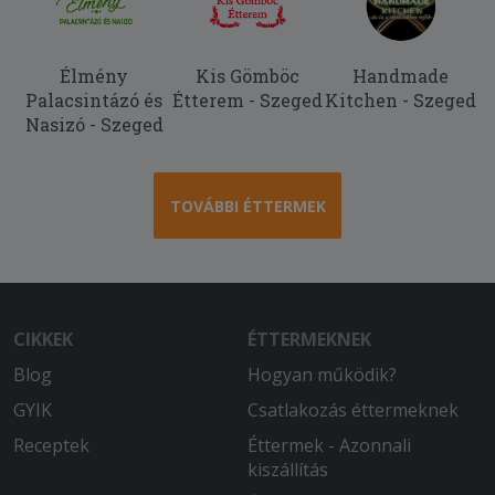
Élmény
Kis Gömböc
Handmade
Palacsintázó és
Étterem - Szeged
Kitchen - Szeged
Nasizó - Szeged
TOVÁBBI ÉTTERMEK
CIKKEK
ÉTTERMEKNEK
Blog
Hogyan működik?
GYIK
Csatlakozás éttermeknek
Receptek
Éttermek - Azonnali
kiszállítás