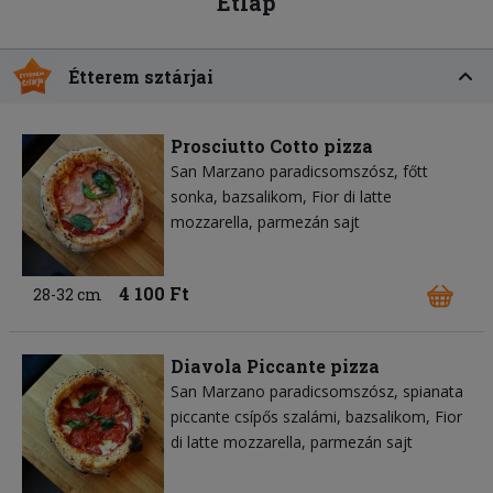
Étlap
Étterem sztárjai
Prosciutto Cotto pizza
San Marzano paradicsomszósz
főtt
sonka
bazsalikom
Fior di latte
mozzarella
parmezán sajt
4 100 Ft
28-32 cm
Diavola Piccante pizza
San Marzano paradicsomszósz
spianata
piccante csípős szalámi
bazsalikom
Fior
di latte mozzarella
parmezán sajt