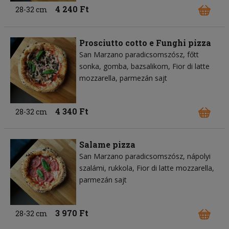
4 240 Ft
28-32 cm
Prosciutto cotto e Funghi pizza
San Marzano paradicsomszósz
főtt
sonka
gomba
bazsalikom
Fior di latte
mozzarella
parmezán sajt
4 340 Ft
28-32 cm
Salame pizza
San Marzano paradicsomszósz
nápolyi
szalámi
rukkola
Fior di latte mozzarella
parmezán sajt
3 970 Ft
28-32 cm