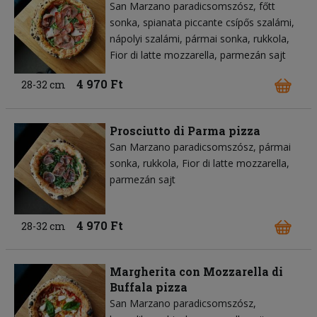
San Marzano paradicsomszósz
főtt
sonka
spianata piccante csípős szalámi
nápolyi szalámi
pármai sonka
rukkola
Fior di latte mozzarella
parmezán sajt
4 970 Ft
28-32 cm
Prosciutto di Parma pizza
San Marzano paradicsomszósz
pármai
sonka
rukkola
Fior di latte mozzarella
parmezán sajt
4 970 Ft
28-32 cm
Margherita con Mozzarella di
Buffala pizza
San Marzano paradicsomszósz