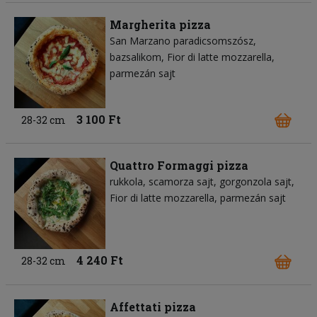
Margherita pizza
San Marzano paradicsomszósz
bazsalikom
Fior di latte mozzarella
parmezán sajt
3 100 Ft
28-32 cm
Quattro Formaggi pizza
rukkola
scamorza sajt
gorgonzola sajt
Fior di latte mozzarella
parmezán sajt
4 240 Ft
28-32 cm
Affettati pizza