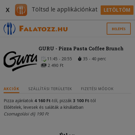
Töltsd le applikációnkat
X
LETÖLTÖM
BELÉPÉS
GURU - Pizza Pasta Coffee Brunch
11:45 - 20:55
35 - 40 perc
2 490 Ft
AKCIÓK
SZÁLLÍTÁSI TERÜLETEK
FIZETÉSI MÓDOK
Pizza ajánlatok
4 160 Ft
-tól, pizzák
3 100 Ft
-tól
Előételek, levesek és saláták a kínálatban
Csomagolási díj 190 Ft