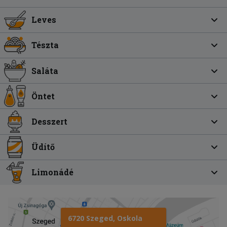
Leves
Tészta
Saláta
Öntet
Desszert
Üdítő
Limonádé
6720 Szeged, Oskola