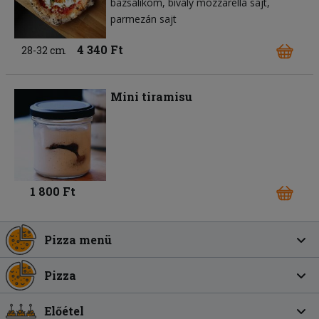
bazsalikom
bivaly mozzarella sajt
parmezán sajt
4 340 Ft
28-32 cm
Mini tiramisu
1 800 Ft
Pizza menü
Pizza
Előétel