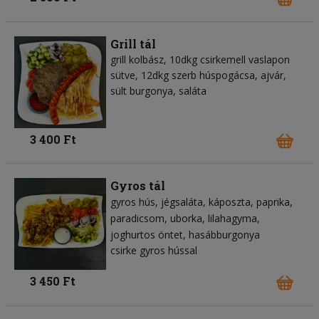
Grill tál
grill kolbász, 10dkg csirkemell vaslapon
sütve, 12dkg szerb húspogácsa, ajvár,
sült burgonya, saláta
3 400 Ft
Gyros tál
gyros hús
jégsaláta
káposzta
paprika
paradicsom
uborka
lilahagyma
joghurtos öntet
hasábburgonya
csirke gyros hússal
3 450 Ft