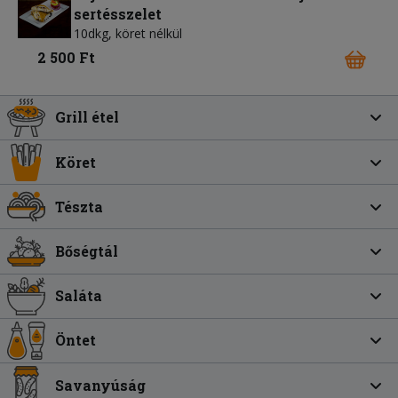
sertésszelet
10dkg, köret nélkül
2 500 Ft
Grill étel
Köret
Tészta
Bőségtál
Saláta
Öntet
Savanyúság