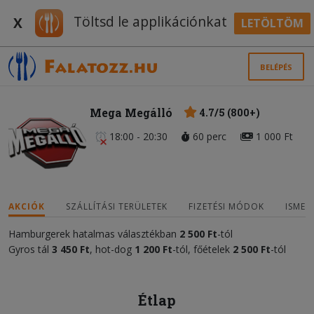
Töltsd le applikációnkat
X
LETÖLTÖM
BELÉPÉS
Mega Megálló
4.7/5 (800+)
18:00 - 20:30
60 perc
1 000 Ft
AKCIÓK
SZÁLLÍTÁSI TERÜLETEK
FIZETÉSI MÓDOK
ISMER
Hamburgerek hatalmas választékban
2 500
Ft
-tól
Gyros tál
3 450 Ft
, hot-dog
1 200 Ft
-tól, főételek
2 500 Ft
-tól
Étlap