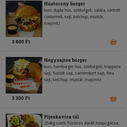
Hústorony burger
buci
dupla hús
zöldségek
saláta
rántott
csirkemell
sajt
ketchup
mustár
majonéz
3 800 Ft
Négysajtos burger
buci
hamburger hús
zöldségek
trappista
sajt
füstölt sajt
camembert sajt
feta
sajt
ketchup
mustár
majonéz
3 300 Ft
Pljeskavica tál
25dkg szerb fűszeres darált húspogácsa,