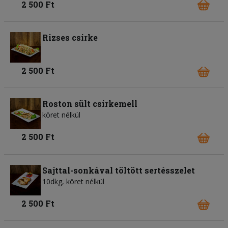
2 500 Ft
Rizses csirke
2 500 Ft
Roston sült csirkemell
köret nélkül
2 500 Ft
Sajttal-sonkával töltött sertésszelet
10dkg, köret nélkül
2 500 Ft