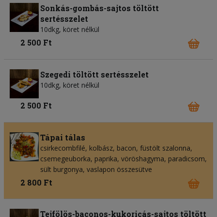
Sonkás-gombás-sajtos töltött
sertésszelet
10dkg, köret nélkül
2 500 Ft
Szegedi töltött sertésszelet
10dkg, köret nélkül
2 500 Ft
Tápai tálas
csirkecombfilé, kolbász, bacon, füstölt szalonna,
csemegeuborka, paprika, vöröshagyma, paradicsom,
sült burgonya, vaslapon összesütve
2 800 Ft
Tejfölös-baconos-kukoricás-sajtos töltött