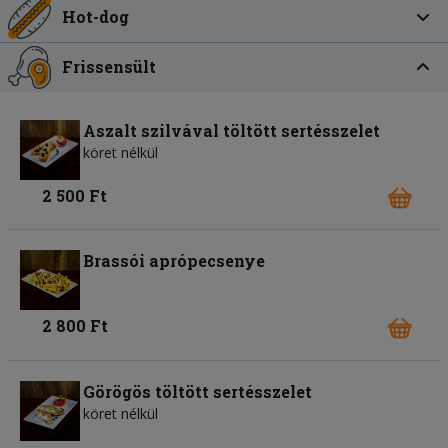
Hot-dog
Frissensült
Aszalt szilvával töltött sertésszelet
köret nélkül
2 500 Ft
Brassói aprópecsenye
2 800 Ft
Görögös töltött sertésszelet
köret nélkül