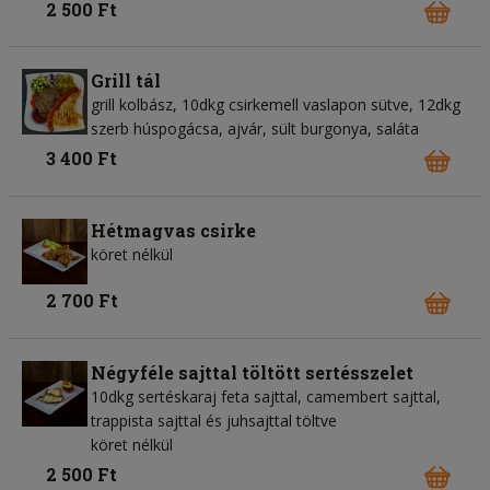
2 500 Ft
Grill tál
grill kolbász, 10dkg csirkemell vaslapon sütve, 12dkg
szerb húspogácsa, ajvár, sült burgonya, saláta
3 400 Ft
Hétmagvas csirke
köret nélkül
2 700 Ft
Négyféle sajttal töltött sertésszelet
10dkg sertéskaraj feta sajttal, camembert sajttal,
trappista sajttal és juhsajttal töltve
köret nélkül
2 500 Ft