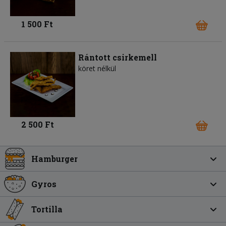
1 500 Ft
Rántott csirkemell
köret nélkül
2 500 Ft
Hamburger
Gyros
Tortilla