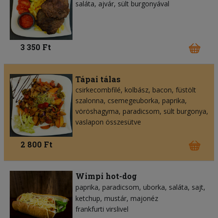
saláta, ajvár, sült burgonyával
3 350 Ft
Tápai tálas
csirkecombfilé, kolbász, bacon, füstölt
szalonna, csemegeuborka, paprika,
vöröshagyma, paradicsom, sült burgonya,
vaslapon összesütve
2 800 Ft
Wimpi hot-dog
paprika
paradicsom
uborka
saláta
sajt
ketchup
mustár
majonéz
frankfurti virslivel