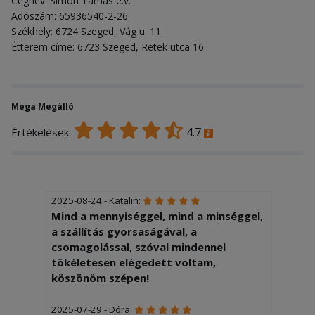
Cégnév: Simon Tamás e.v.
Adószám: 65936540-2-26
Székhely: 6724 Szeged, Vág u. 11.
Étterem címe: 6723 Szeged, Retek utca 16.
Mega Megálló
4.7
Értékelések:
2025-08-24 - Katalin:
Mind a mennyiséggel, mind a minséggel,
a szállítás gyorsaságával, a
csomagolással, szóval mindennel
tökéletesen elégedett voltam,
köszönöm szépen!
2025-07-29 - Dóra: