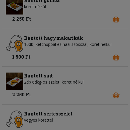
Rántott gomba
köret nélkül
2 250 Ft
Rántott hagymakarikák
10db, ketchuppal és házi szósszal, köret nélkül
1 500 Ft
Rántott sajt
2db 6dkg-os szelet, köret nélkül
2 250 Ft
Rántott sertésszelet
vegyes körettel