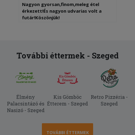
Nagyon gyorsan,finom,meleg étel
érkezett!És nagyon udvarias volt a
futár!Köszönjük!
További éttermek - Szeged
Élmény
Kis Gömböc
Retro Pizzéria -
Palacsintázó és
Étterem - Szeged
Szeged
Nasizó - Szeged
TOVÁBBI ÉTTERMEK