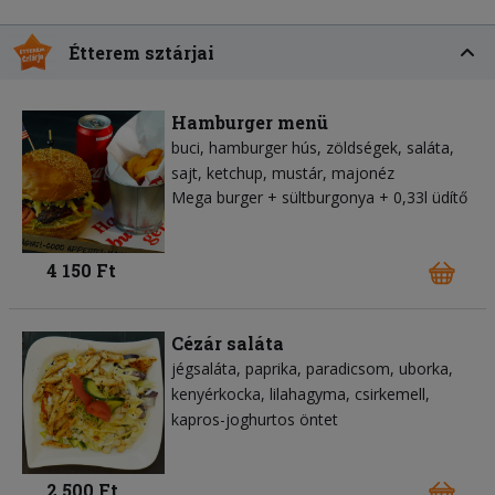
Étterem sztárjai
Hamburger menü
buci
hamburger hús
zöldségek
saláta
sajt
ketchup
mustár
majonéz
Mega burger + sültburgonya + 0,33l üdítő
4 150 Ft
Cézár saláta
jégsaláta
paprika
paradicsom
uborka
kenyérkocka
lilahagyma
csirkemell
kapros-joghurtos öntet
2 500 Ft