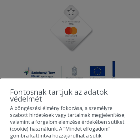
Fontosnak tartjuk az adatok
védelmét
A böngészési élmény fokozása, a személyre
2010-2026 Copyright - Falatozz.hu - Diston-line Kft.
szabott hirdetések vagy tartalmak megjelenítése,
valamint a forgalom elemzése érdekében sütiket
Pizza, gyros, hamburger, menük kedvező áron, egy helyen az összes
(cookie) használunk. A "Mindet elfogadom"
étterem ajánlata.
gombra kattintva hozzájárulhat a sütik