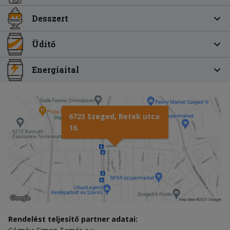
Desszert
Üdítő
Energiaital
6723 Szeged, Retek utca
16.
Rendelést teljesítő partner adatai: