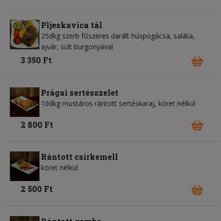
Pljeskavica tál
25dkg szerb fűszeres darált húspogácsa, saláta,
ajvár, sült burgonyával
3 350 Ft
Prágai sertésszelet
10dkg mustáros rántott sertéskaraj, köret nélkül
2 800 Ft
Rántott csirkemell
köret nélkül
2 500 Ft