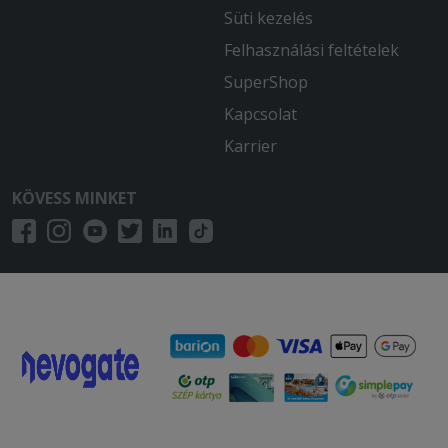
Süti kezelés
Felhasználási feltételek
SuperShop
Kapcsolat
Karrier
KÖVESS MINKET