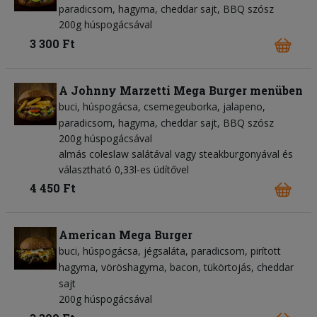
paradicsom
hagyma
cheddar sajt
BBQ szósz
200g húspogácsával
3 300 Ft
A Johnny Marzetti Mega Burger menüben
buci
húspogácsa
csemegeuborka
jalapeno
paradicsom
hagyma
cheddar sajt
BBQ szósz
200g húspogácsával
almás coleslaw salátával vagy steakburgonyával és
választható 0,33l-es üdítővel
4 450 Ft
American Mega Burger
buci
húspogácsa
jégsaláta
paradicsom
pirított
hagyma
vöröshagyma
bacon
tükörtojás
cheddar
sajt
200g húspogácsával