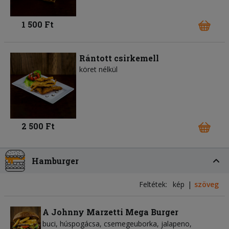
1 500 Ft
Rántott csirkemell
köret nélkül
2 500 Ft
Hamburger
Feltétek:
kép
szöveg
A Johnny Marzetti Mega Burger
buci
húspogácsa
csemegeuborka
jalapeno