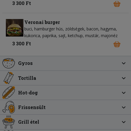
3 300 Ft
Veronai burger
buci
hamburger hús
zöldségek
bacon
hagyma
kukorica
paprika
sajt
ketchup
mustár
majonéz
3 300 Ft
Gyros
Tortilla
Hot-dog
Frissensült
Grill étel