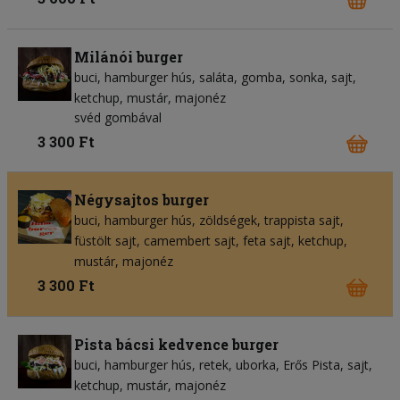
Milánói burger
buci
hamburger hús
saláta
gomba
sonka
sajt
ketchup
mustár
majonéz
svéd gombával
3 300 Ft
Négysajtos burger
buci
hamburger hús
zöldségek
trappista sajt
füstölt sajt
camembert sajt
feta sajt
ketchup
mustár
majonéz
3 300 Ft
Pista bácsi kedvence burger
buci
hamburger hús
retek
uborka
Erős Pista
sajt
ketchup
mustár
majonéz