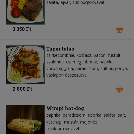
saláta, ajvár, sült burgonyával
3 350 Ft
Tápai tálas
csirkecombfilé, kolbász, bacon, füstölt
szalonna, csemegeuborka, paprika,
vöröshagyma, paradicsom, sült burgonya,
vaslapon összesütve
2 800 Ft
Wimpi hot-dog
paprika
paradicsom
uborka
saláta
sajt
ketchup
mustár
majonéz
frankfurti virslivel