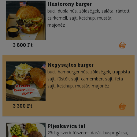
Hústorony burger
buci
dupla hús
zöldségek
saláta
rántott
csirkemell
sajt
ketchup
mustár
majonéz
3 800 Ft
Négysajtos burger
buci
hamburger hús
zöldségek
trappista
sajt
füstölt sajt
camembert sajt
feta
sajt
ketchup
mustár
majonéz
3 300 Ft
Pljeskavica tál
25dkg szerb fűszeres darált húspogácsa,