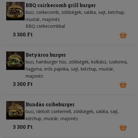
BBQ csirkecomb grill burger
buci
csirkecomb
zöldségek
saláta
sajt
ketchup
mustár
majonéz
BBQ csirkecombbal
3 300 Ft
Betyáros burger
buci
hamburger hús
zöldségek
kolbász
szalonna
hagyma
erős paprika
sajt
ketchup
mustár
majonéz
3 300 Ft
Bundás csibeburger
buci
rántott csirkemell
zöldségek
saláta
sajt
ketchup
mustár
majonéz
3 300 Ft