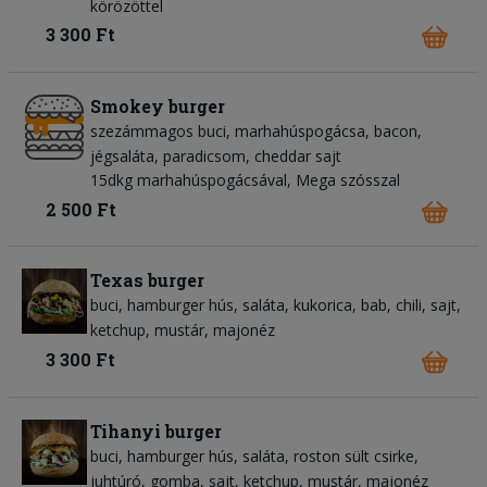
körözöttel
3 300 Ft
Smokey burger
szezámmagos buci
marhahúspogácsa
bacon
jégsaláta
paradicsom
cheddar sajt
15dkg marhahúspogácsával, Mega szósszal
2 500 Ft
Texas burger
buci
hamburger hús
saláta
kukorica
bab
chili
sajt
ketchup
mustár
majonéz
3 300 Ft
Tihanyi burger
buci
hamburger hús
saláta
roston sült csirke
juhtúró
gomba
sajt
ketchup
mustár
majonéz