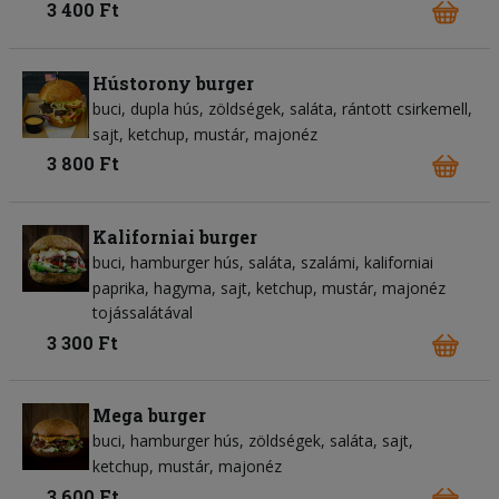
3 400 Ft
Hústorony burger
buci
dupla hús
zöldségek
saláta
rántott csirkemell
sajt
ketchup
mustár
majonéz
3 800 Ft
Kaliforniai burger
buci
hamburger hús
saláta
szalámi
kaliforniai
paprika
hagyma
sajt
ketchup
mustár
majonéz
tojássalátával
3 300 Ft
Mega burger
buci
hamburger hús
zöldségek
saláta
sajt
ketchup
mustár
majonéz
3 600 Ft