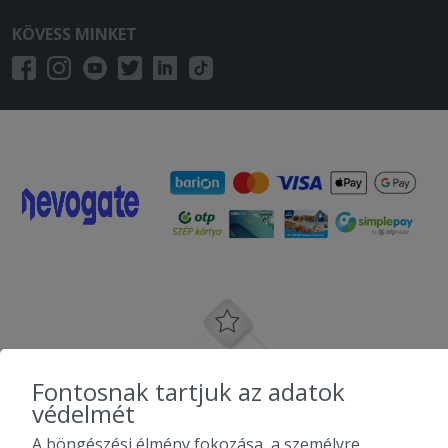
KÖVESS MINKET
Fontosnak tartjuk az adatok
védelmét
A böngészési élmény fokozása, a személyre