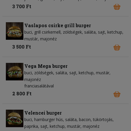
3 700 Ft
Vaslapos csirke grill burger
buci
grill csirkemell
zöldségek
saláta
sajt
ketchup
mustár
majonéz
3 500 Ft
Vega Mega burger
buci
zöldségek
saláta
sajt
ketchup
mustár
majonéz
franciasalátával
2 800 Ft
Velencei burger
buci
hamburger hús
saláta
bacon
tükörtojás
paprika
sajt
ketchup
mustár
majonéz