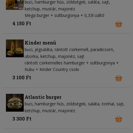
buci
hamburger hús
zöldségek
saláta
sajt
ketchup
mustár
majonéz
Mega burger + sültburgonya + 0,33l üdítő
4 150 Ft
Kinder menü
buci
jégsaláta
rántott csirkemell
paradicsom
uborka
ketchup
majonéz
sajt
rántott csirkemelles hamburger + sültburgonya +
Kubu + Kinder Country csoki
3 100 Ft
Atlantic burger
buci
hamburger hús
zöldségek
saláta
tonhal
sajt
ketchup
mustár
majonéz
3 300 Ft