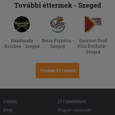
További éttermek - Szeged
Handmade
Retro Pizzéria -
Gourmet Food
Kitchen - Szeged
Szeged
Plus Ételfutár -
Szeged
TOVÁBBI ÉTTERMEK
CIKKEK
ÉTTERMEKNEK
Blog
Hogyan működik?