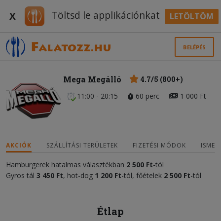
Töltsd le applikációnkat
X
LETÖLTÖM
BELÉPÉS
Mega Megálló
4.7/5 (800+)
11:00 - 20:15
60 perc
1 000 Ft
AKCIÓK
SZÁLLÍTÁSI TERÜLETEK
FIZETÉSI MÓDOK
ISMER
Hamburgerek hatalmas választékban
2 500
Ft
-tól
Gyros tál
3 450 Ft
, hot-dog
1 200 Ft
-tól, főételek
2 500 Ft
-tól
Étlap