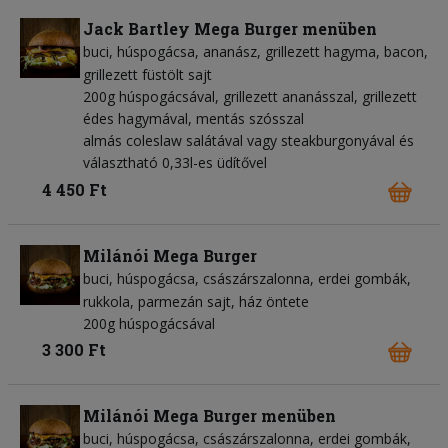
Jack Bartley Mega Burger menüben
buci
húspogácsa
ananász
grillezett hagyma
bacon
grillezett füstölt sajt
200g húspogácsával, grillezett ananásszal, grillezett
édes hagymával, mentás szósszal
almás coleslaw salátával vagy steakburgonyával és
választható 0,33l-es üdítővel
4 450 Ft
Milánói Mega Burger
buci
húspogácsa
császárszalonna
erdei gombák
rukkola
parmezán sajt
ház öntete
200g húspogácsával
3 300 Ft
Milánói Mega Burger menüben
buci
húspogácsa
császárszalonna
erdei gombák