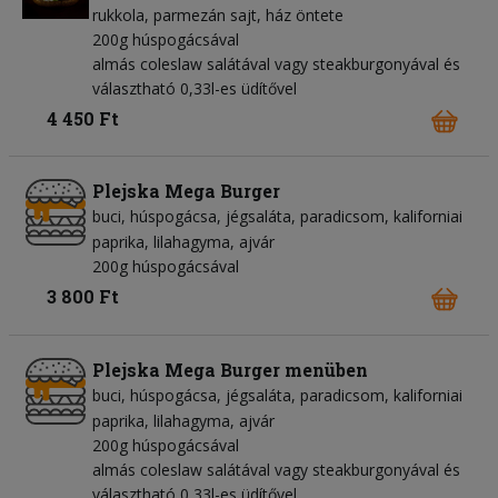
rukkola
parmezán sajt
ház öntete
200g húspogácsával
almás coleslaw salátával vagy steakburgonyával és
választható 0,33l-es üdítővel
4 450 Ft
Plejska Mega Burger
buci
húspogácsa
jégsaláta
paradicsom
kaliforniai
paprika
lilahagyma
ajvár
200g húspogácsával
3 800 Ft
Plejska Mega Burger menüben
buci
húspogácsa
jégsaláta
paradicsom
kaliforniai
paprika
lilahagyma
ajvár
200g húspogácsával
almás coleslaw salátával vagy steakburgonyával és
választható 0,33l-es üdítővel