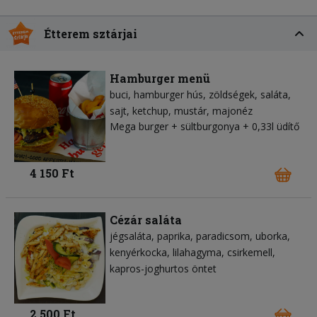
Étterem sztárjai
Hamburger menü
buci
hamburger hús
zöldségek
saláta
sajt
ketchup
mustár
majonéz
Mega burger + sültburgonya + 0,33l üdítő
4 150 Ft
Cézár saláta
jégsaláta
paprika
paradicsom
uborka
kenyérkocka
lilahagyma
csirkemell
kapros-joghurtos öntet
2 500 Ft