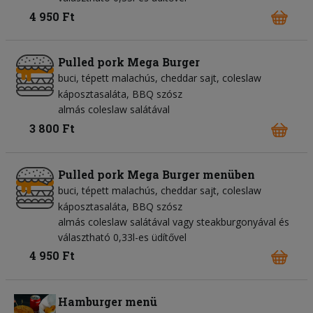
4 950 Ft
Pulled pork Mega Burger
buci
tépett malachús
cheddar sajt
coleslaw
káposztasaláta
BBQ szósz
almás coleslaw salátával
3 800 Ft
Pulled pork Mega Burger menüben
buci
tépett malachús
cheddar sajt
coleslaw
káposztasaláta
BBQ szósz
almás coleslaw salátával vagy steakburgonyával és
választható 0,33l-es üdítővel
4 950 Ft
Hamburger menü