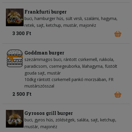
Frankfurti burger
buci
hamburger hús
sült virsli
szalámi
hagyma
retek
sajt
ketchup
mustár
majonéz
3 300 Ft
Goddman burger
szezámmagos buci
rántott csirkemell
rukkola
paradicsom
csemegeuborka
lilahagyma
füstölt
gouda sajt
mustár
10dkg rántott csirkemell pankó morzsában, FR
mustárszósszal
2 500 Ft
Gyrosos grill burger
buci
gyros hús
zöldségek
saláta
sajt
ketchup
mustár
majonéz