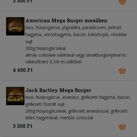
3 300 Ft
American Mega Burger menüben
buci
húspogácsa
jégsaláta
paradicsom
pirított
hagyma
vöröshagyma
bacon
tükörtojás
cheddar
sajt
200g húspogácsával
almás coleslaw salátával vagy steakburgonyával és
választható 0,33l-es üdítővel
4 450 Ft
Jack Bartley Mega Burger
buci
húspogácsa
ananász
grillezett hagyma
bacon
grillezett füstölt sajt
200g húspogácsával, grillezett ananásszal, grillezett
édes hagymával, mentás szósszal
3 300 Ft