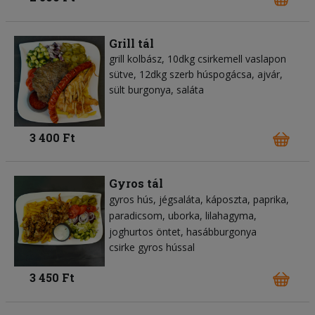
Grill tál
grill kolbász, 10dkg csirkemell vaslapon
sütve, 12dkg szerb húspogácsa, ajvár,
sült burgonya, saláta
3 400 Ft
Gyros tál
gyros hús
jégsaláta
káposzta
paprika
paradicsom
uborka
lilahagyma
joghurtos öntet
hasábburgonya
csirke gyros hússal
3 450 Ft