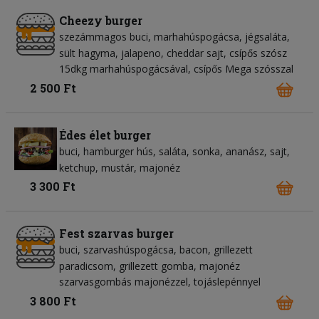
Cheezy burger
szezámmagos buci
marhahúspogácsa
jégsaláta
sült hagyma
jalapeno
cheddar sajt
csípős szósz
15dkg marhahúspogácsával, csípős Mega szósszal
2 500 Ft
Édes élet burger
buci
hamburger hús
saláta
sonka
ananász
sajt
ketchup
mustár
majonéz
3 300 Ft
Fest szarvas burger
buci
szarvashúspogácsa
bacon
grillezett
paradicsom
grillezett gomba
majonéz
szarvasgombás majonézzel, tojáslepénnyel
3 800 Ft