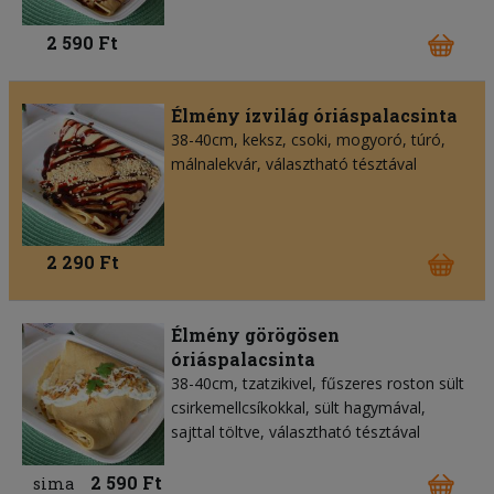
2 590 Ft
Élmény ízvilág óriáspalacsinta
38-40cm, keksz, csoki, mogyoró, túró,
málnalekvár, választható tésztával
2 290 Ft
Élmény görögösen
óriáspalacsinta
38-40cm, tzatzikivel, fűszeres roston sült
csirkemellcsíkokkal, sült hagymával,
sajttal töltve, választható tésztával
2 590 Ft
sima