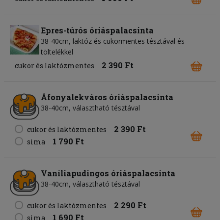
Epres-túrós óriáspalacsinta
38-40cm, laktóz és cukormentes tésztával és
töltelékkel
2 390 Ft
cukor és laktózmentes
Áfonyalekváros óriáspalacsinta
38-40cm, választható tésztával
2 390 Ft
cukor és laktózmentes
1 790 Ft
sima
Vaníliapudingos óriáspalacsinta
38-40cm, választható tésztával
2 290 Ft
cukor és laktózmentes
1 690 Ft
sima