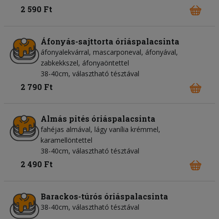
2 590 Ft
Áfonyás-sajttorta óriáspalacsinta
áfonyalekvárral, mascarponeval, áfonyával,
zabkekkszel, áfonyaöntettel
38-40cm, választható tésztával
2 790 Ft
Almás pités óriáspalacsinta
fahéjas almával, lágy vanília krémmel,
karamellöntettel
38-40cm, választható tésztával
2 490 Ft
Barackos-túrós óriáspalacsinta
38-40cm, választható tésztával