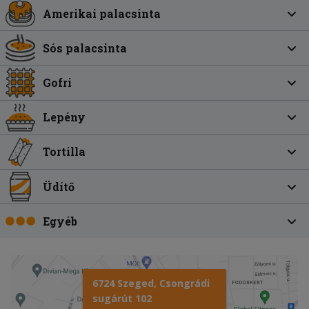
Amerikai palacsinta
Sós palacsinta
Gofri
Lepény
Tortilla
Üdítő
Egyéb
6724 Szeged, Csongrádi
sugárút 102