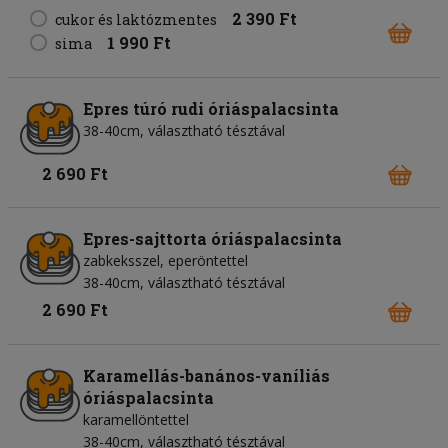
2 390 Ft
cukor és laktózmentes
1 990 Ft
sima
Epres túró rudi óriáspalacsinta
38-40cm, választható tésztával
2 690 Ft
Epres-sajttorta óriáspalacsinta
zabkeksszel, eperöntettel
38-40cm, választható tésztával
2 690 Ft
Karamellás-banános-vaníliás
óriáspalacsinta
karamellöntettel
38-40cm, választható tésztával