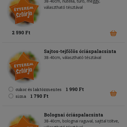
38-40cm, nutella, túró, meggy,
választható tésztával
2 590 Ft
Sajtos-tejfölös óriáspalacsinta
38-40cm, választható tésztával
1 990 Ft
cukor és laktózmentes
1 790 Ft
sima
Bolognai óriáspalacsinta
38-40cm, bolognai raguval, sajttal töltve,