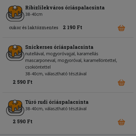
Ribizlilekváros óriáspalacsinta
38-40cm
2 190 Ft
cukor és laktózmentes
Snickerses óriáspalacsinta
nutellával, mogyoróvajjal, karamellás
mascarponeval, mogyoróval, karamellöntettel,
csokiöntettel
38-40cm, választható tésztával
2 590 Ft
Túró rudi óriáspalacsinta
38-40cm, választható tésztával
2 590 Ft