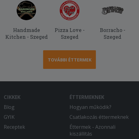
Handmade
Pizza Love -
Borracho -
Kitchen - Szeged
Szeged
Szeged
TOVÁBBI ÉTTERMEK
CIKKEK
ÉTTERMEKNEK
Blog
Hogyan működik?
GYIK
Csatlakozás éttermeknek
Receptek
Éttermek - Azonnali
kiszállítás