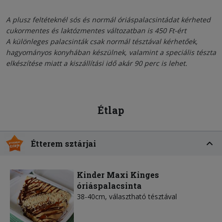
A plusz feltéteknél sós és normál óriáspalacsintádat kérheted
cukormentes és laktózmentes változatban is 450 Ft-ért
A különleges palacsinták csak normál tésztával kérhetőek,
hagyományos konyhában készülnek, valamint a speciális tészta
elkészítése miatt a kiszállítási idő akár 90 perc is lehet.
Étlap
Étterem sztárjai
Kinder Maxi Kinges
óriáspalacsinta
38-40cm, választható tésztával