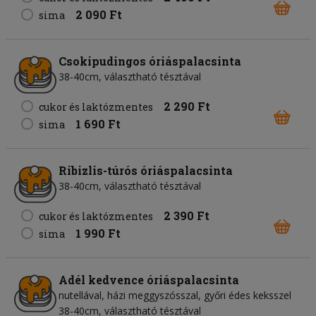
2 090 Ft
sima
Csokipudingos óriáspalacsinta
38-40cm, választható tésztával
2 290 Ft
cukor és laktózmentes
1 690 Ft
sima
Ribizlis-túrós óriáspalacsinta
38-40cm, választható tésztával
2 390 Ft
cukor és laktózmentes
1 990 Ft
sima
Adél kedvence óriáspalacsinta
nutellával, házi meggyszósszal, győri édes keksszel
38-40cm, választható tésztával