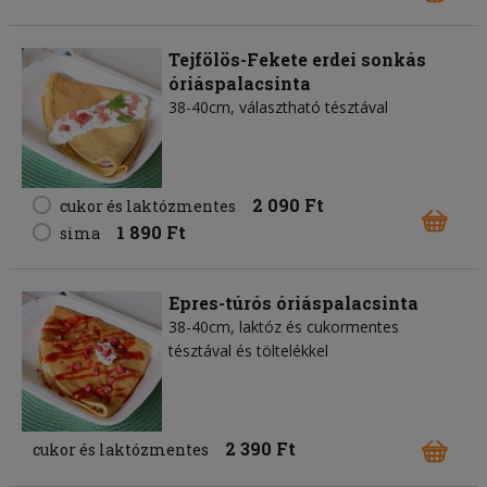
Tejfölös-Fekete erdei sonkás
óriáspalacsinta
38-40cm, választható tésztával
2 090 Ft
cukor és laktózmentes
1 890 Ft
sima
Epres-túrós óriáspalacsinta
38-40cm, laktóz és cukormentes
tésztával és töltelékkel
2 390 Ft
cukor és laktózmentes