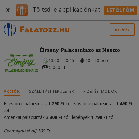
Töltsd le applikációnkat
X
LETÖLTÖM
BELÉPÉS
Élmény Palacsintázó és Nasizó
13:00 - 20:45
60 - 90 perc
5 000 Ft
AKCIÓK
SZÁLLÍTÁSI TERÜLETEK
FIZETÉSI MÓDOK
Édes óriáspalacsinták
1 290 Ft
-tól, sós óriáspalacsinták
1 490 Ft
-
tól
Amerikai palacsinták
2 300 Ft
-tól, lepények
1 790 Ft
-tól
Csomagolási díj 100 Ft