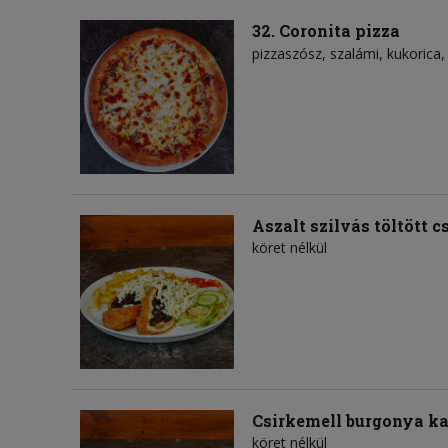
32. Coronita pizza
pizzaszósz
szalámi
kukorica
Aszalt szilvás töltött c
köret nélkül
Csirkemell burgonya ka
köret nélkül