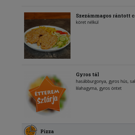
Szezámmagos rántott c
köret nélkül
Gyros tál
hasábburgonya
gyros hús
sa
lilahagyma
gyros öntet
Pizza