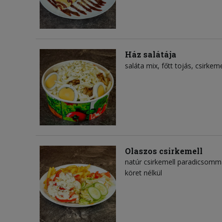
Ház salátája
saláta mix
főtt tojás
csirkeme
Olaszos csirkemell
natúr csirkemell paradicsomma
köret nélkül