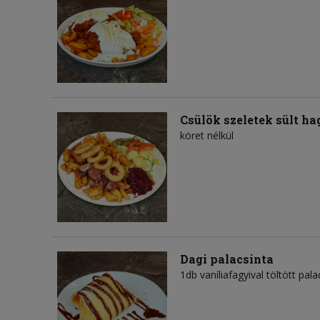
Csülök szeletek sült 
köret nélkül
Dagi palacsinta
1db vaníliafagyival töltött pal