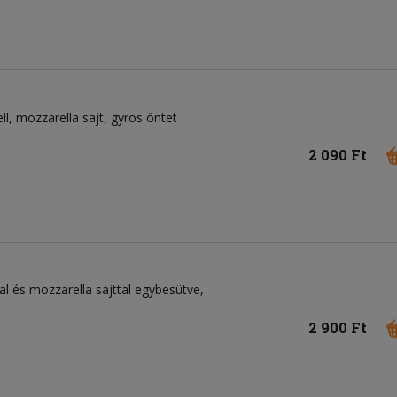
ll
mozzarella sajt
gyros öntet
2 090 Ft
l és mozzarella sajttal egybesütve,
2 900 Ft