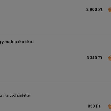
2 900 Ft
hagymakarikákkal
3 340 Ft
acsinta csokiöntettel
850 Ft