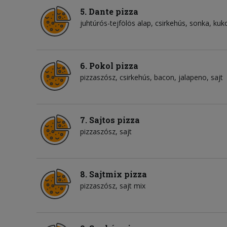
5. Dante pizza
juhtúrós-tejfölös alap
csirkehús
sonka
kuko
6. Pokol pizza
pizzaszósz
csirkehús
bacon
jalapeno
sajt
7. Sajtos pizza
pizzaszósz
sajt
8. Sajtmix pizza
pizzaszósz
sajt mix