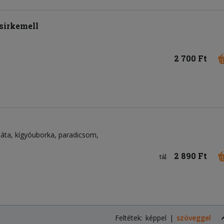
sirkemell
2 700 Ft
láta
kígyóuborka
paradicsom
2 890 Ft
tál
Feltétek:
képpel
szöveggel