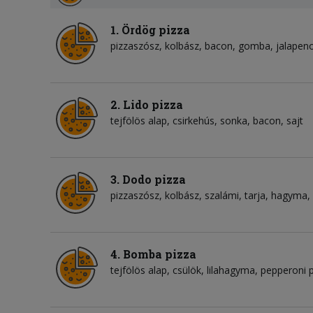
1. Ördög pizza
pizzaszósz
kolbász
bacon
gomba
jalapen
2. Lido pizza
tejfölös alap
csirkehús
sonka
bacon
sajt
3. Dodo pizza
pizzaszósz
kolbász
szalámi
tarja
hagyma
4. Bomba pizza
tejfölös alap
csülök
lilahagyma
pepperoni 