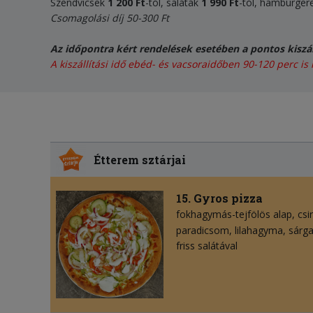
Szendvicsek
1 20
0
Ft
-tól, saláták
1 990 Ft
-tól, hamburger
Csomagolási díj 50-300 Ft
Az időpontra kért rendelések esetében a pontos kiszál
A kiszállítási idő ebéd- és vacsoraidőben 90-120 perc is 
Étterem sztárjai
15. Gyros pizza
fokhagymás-tejfölös alap
csi
paradicsom
lilahagyma
sárg
friss salátával