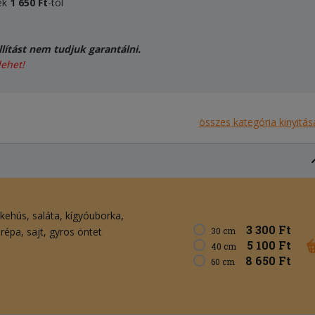
ek
1 650 Ft
-tól
lítást nem tudjuk garantálni.
lehet!
összes kategória kinyitás
rkehús
saláta
kígyóuborka
3 300 Ft
arépa
sajt
gyros öntet
30 cm
5 100 Ft
40 cm
8 650 Ft
60 cm