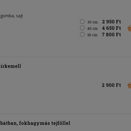
gomba
sajt
2 950 Ft
30 cm
4 650 Ft
40 cm
7 800 Ft
60 cm
sirkemell
2 900 Ft
bátban, fokhagymás tejföllel