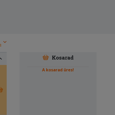
a
Kosarad
A kosarad üres!