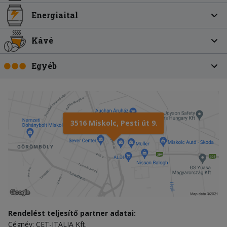
Energiaital
Kávé
Egyéb
3516 Miskolc, Pesti út 9.
Rendelést teljesítő partner adatai:
Cégnév: CET-ITALIA Kft.