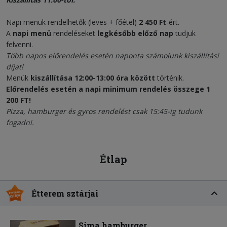
Napi menük rendelhetők (leves + főétel)
2 450 Ft
-ért.
A
napi menü
rendeléseket
legkésőbb előző nap
tudjuk
felvenni.
Több napos előrendelés esetén naponta számolunk kiszállítási
díjat!
Menük
kiszállítása 12:00-13:00 óra között
történik.
Előrendelés esetén a napi minimum rendelés összege 1
200 FT!
Pizza, hamburger és gyros rendelést csak 15:45-ig tudunk
fogadni.
Étlap
Étterem sztárjai
Sima hamburger