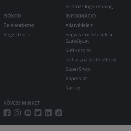
2025-07-07 - Tamás:
Falatozz logó csomag
Rendben ment minden. Elégedett
voltam az étellel.
FIÓKOD
INFORMÁCIÓ
Bejelentkezés
Adatvédelem
Regisztráció
Fogyasztói Értékelési
Szabályzat
Süti kezelés
Felhasználási feltételek
SuperShop
Kapcsolat
Karrier
KÖVESS MINKET