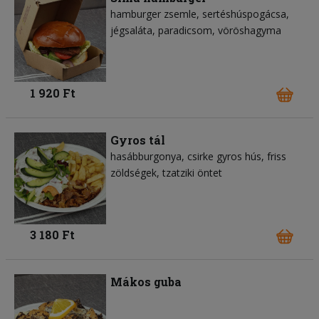
hamburger zsemle
sertéshúspogácsa
jégsaláta
paradicsom
vöröshagyma
1 920 Ft
Gyros tál
hasábburgonya
csirke gyros hús
friss
zöldségek
tzatziki öntet
3 180 Ft
Mákos guba