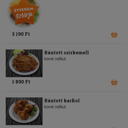
3 190 Ft
Rántott csirkemell
köret nélkül
1 890 Ft
Rántott karfiol
köret nélkül