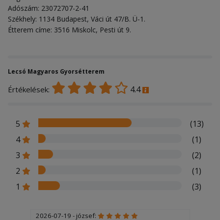
Adószám: 23072707-2-41
Székhely: 1134 Budapest, Váci út 47/B. Ü-1.
Étterem címe: 3516 Miskolc, Pesti út 9.
Lecsó Magyaros Gyorsétterem
4.4
Értékelések:
5
(13)
4
(1)
3
(2)
2
(1)
1
(3)
2026-07-19 - józsef: