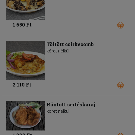
1 650 Ft
Töltött csirkecomb
köret nélkül
2 110 Ft
Rántott sertéskaraj
köret nélkül