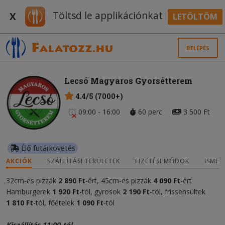
Töltsd le applikációnkat
X
LETÖLTÖM
BELÉPÉS
Lecsó Magyaros Gyorsétterem
4.4/5 (7000+)
09:00 - 16:00
60 perc
3 500 Ft
Élő futárkövetés
AKCIÓK
SZÁLLÍTÁSI TERÜLETEK
FIZETÉSI MÓDOK
ISMER
32cm-es pizzák
2 890 Ft
-ért, 45cm-es pizzák
4 090 Ft
-ért
Hamburgerek
1 920 Ft
-tól, gyrosok
2 190
Ft
-tól, frissensültek
1 810 Ft
-tól, főételek
1 090
Ft
-tól
Kiszállítás 11:00-tól.