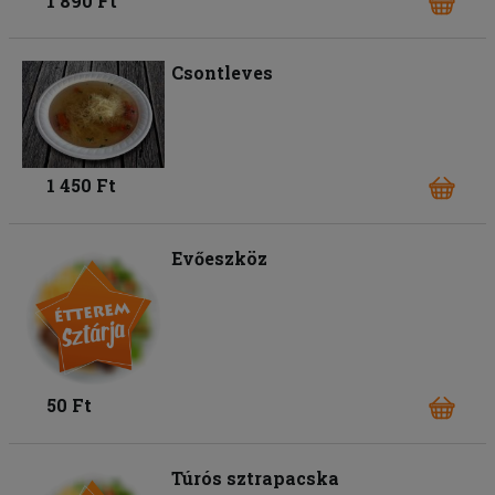
1 890 Ft
Csontleves
1 450 Ft
Evőeszköz
50 Ft
Túrós sztrapacska