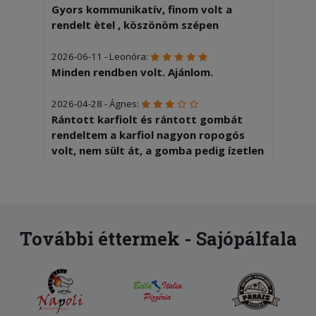
Gyors kommunikatív, finom volt a
rendelt ètel , köszönöm szépen
2026-06-11 - Leonóra:
Minden rendben volt. Ajánlom.
2026-04-28 - Ágnes:
Rántott karfiolt és rántott gombát
rendeltem a karfiol nagyon ropogós
volt, nem sült át, a gomba pedig ízetlen
volt, bőven kellett sózni, szószozni.
2026-03-01 - Csaba:
Baromi nagy adagot kaptam, ami
ráadásul nagyon finom is volt.
További éttermek - Sajópálfala
2026-01-16 - Gyula:
A kiszállítás nagyon gyors volt. Az étel
a megszokott magyaros ízvilágot
tükrözte.