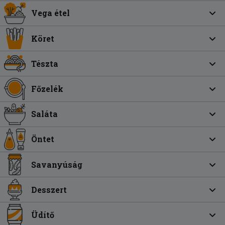
Vega étel
Köret
Tészta
Főzelék
Saláta
Öntet
Savanyúság
Desszert
Üdítő