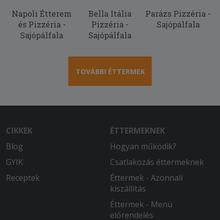
Napoli Étterem
Bella Itália
Parázs Pizzéria -
2025-09-05 - Anna:
és Pizzéria -
Pizzéria -
Sajópálfala
Minden rendben volt, hamar ki is
Sajópálfala
Sajópálfala
szállították. Meleg volt az étel és finom
is. Köszönjük
2025-08-29 - Anikó:
TOVÁBBI ÉTTERMEK
Tehetetlenül rossz volt a főzelék, iiszta
rántás, tök alig! A vagdalt hideg, rágós
és íztelen, minden a kukában landolt.
Soha többé nem rendelek innen.
CIKKEK
ÉTTERMEKNEK
2025-08-19 - Margit:
Blog
Hogyan működik?
Hideg volt minden étel !
GYIK
Csatlakozás éttermeknek
2025-08-05 - Jánosné:
Receptek
Éttermek - Azonnali
Nekem eléggé zsíros volt a burgonya, a
kiszállítás
pizza tészta nem volt rendesen
megsütve. Ízre mind a kettő jó volt.
Éttermek - Menü
előrendelés