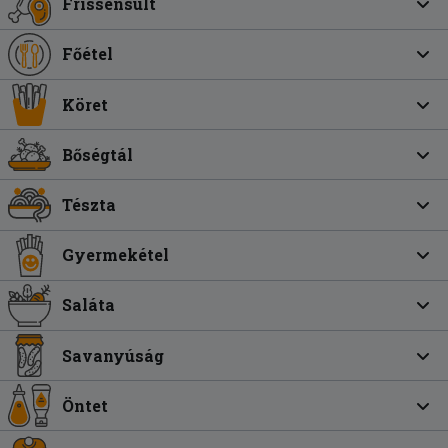
Frissensült
Főétel
Köret
Bőségtál
Tészta
Gyermekétel
Saláta
Savanyúság
Öntet