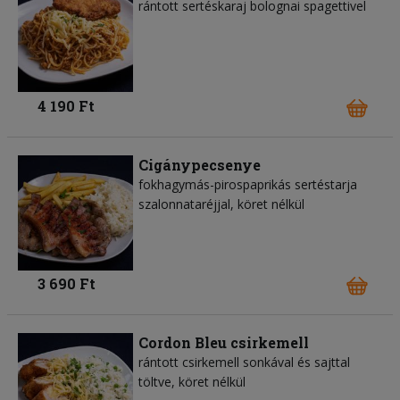
rántott sertéskaraj bolognai spagettivel
4 190 Ft
Cigánypecsenye
fokhagymás-pirospaprikás sertéstarja
szalonnataréjjal, köret nélkül
3 690 Ft
Cordon Bleu csirkemell
rántott csirkemell sonkával és sajttal
töltve, köret nélkül