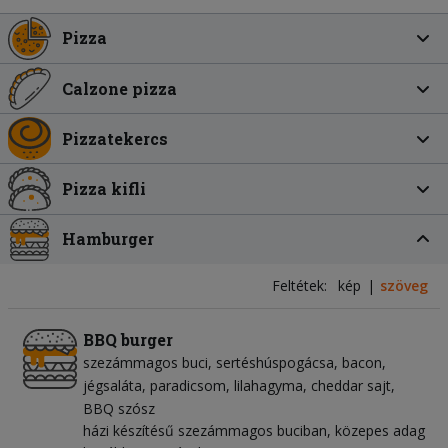
Pizza
Calzone pizza
Pizzatekercs
Pizza kifli
Hamburger
Feltétek:
kép
szöveg
BBQ burger
szezámmagos buci
sertéshúspogácsa
bacon
jégsaláta
paradicsom
lilahagyma
cheddar sajt
BBQ szósz
házi készítésű szezámmagos buciban, közepes adag