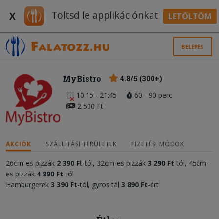
Töltsd le applikációnkat
X
LETÖLTÖM
BELÉPÉS
MyBistro
4.8/5 (300+)
10:15 - 21:45
60 - 90 perc
2 500 Ft
AKCIÓK
SZÁLLÍTÁSI TERÜLETEK
FIZETÉSI MÓDOK
26cm-es pizzák
2 390 F
t-tól, 32cm-es pizzák
3
290
Ft
-tól, 45cm-
es pizzák
4 890 Ft
-tól
Hamburgerek
3
390 Ft
-tól, gyros tál
3 890 Ft
-ért