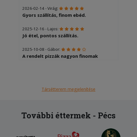
2026-02-14 - Virág:
Gyors szállítás, finom ebéd.
2025-12-16 - Lajos:
Jó étel, pontos szállítás.
2025-10-08 - Gábor:
A rendelt pizzák nagyon finomak
voltak. Sajnos a kiszállítás több mint
egy órát vett igénybe.
2025-08-23 - Andras:
Társétterem megjelenítése
Nem tudnám azt mondani,hogy igen.
Gyros tálat rendeltem és sok köze nem
volt hozzá. Azt is megemlíteném,hogy
4.000forinért egy napközis adagnak
További éttermek - Pécs
sem igazán felelne meg. Kevés
sültkrumpli még kevesebb hús!