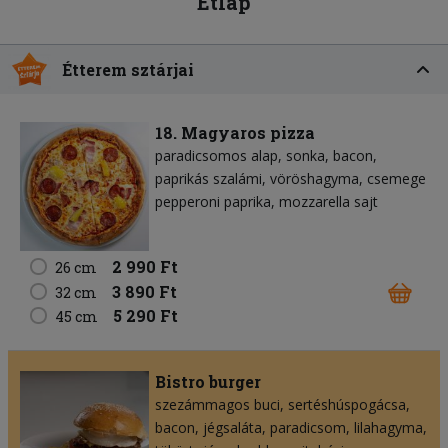
Étlap
Étterem sztárjai
18. Magyaros pizza
paradicsomos alap
sonka
bacon
paprikás szalámi
vöröshagyma
csemege
pepperoni paprika
mozzarella sajt
2 990 Ft
26 cm
3 890 Ft
32 cm
5 290 Ft
45 cm
Bistro burger
szezámmagos buci
sertéshúspogácsa
bacon
jégsaláta
paradicsom
lilahagyma