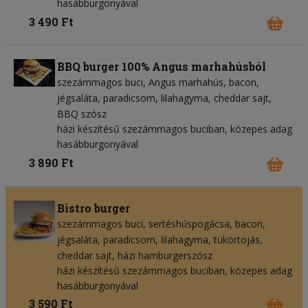
hasábburgonyával
3 490 Ft
BBQ burger 100% Angus marhahúsból
szezámmagos buci
Angus marhahús
bacon
jégsaláta
paradicsom
lilahagyma
cheddar sajt
BBQ szósz
házi készítésű szezámmagos buciban, közepes adag
hasábburgonyával
3 890 Ft
Bistro burger
szezámmagos buci
sertéshúspogácsa
bacon
jégsaláta
paradicsom
lilahagyma
tükörtojás
cheddar sajt
házi hamburgerszósz
házi készítésű szezámmagos buciban, közepes adag
hasábburgonyával
3 590 Ft