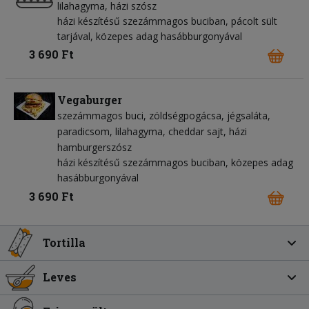
lilahagyma
házi szósz
házi készítésű szezámmagos buciban, pácolt sült
tarjával, közepes adag hasábburgonyával
3 690 Ft
Vegaburger
szezámmagos buci
zöldségpogácsa
jégsaláta
paradicsom
lilahagyma
cheddar sajt
házi
hamburgerszósz
házi készítésű szezámmagos buciban, közepes adag
hasábburgonyával
3 690 Ft
Tortilla
Leves