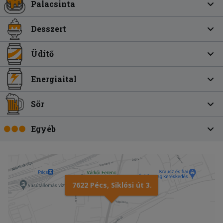
Palacsinta
Desszert
Üdítő
Energiaital
Sör
Egyéb
7622 Pécs, Siklósi út 3.