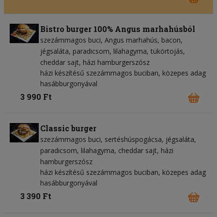
Bistro burger 100% Angus marhahúsból
szezámmagos buci
Angus marhahús
bacon
jégsaláta
paradicsom
lilahagyma
tükörtojás
cheddar sajt
házi hamburgerszósz
házi készítésű szezámmagos buciban, közepes adag
hasábburgonyával
3 990 Ft
Classic burger
szezámmagos buci
sertéshúspogácsa
jégsaláta
paradicsom
lilahagyma
cheddar sajt
házi
hamburgerszósz
házi készítésű szezámmagos buciban, közepes adag
hasábburgonyával
3 390 Ft