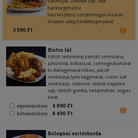
tükörtojás
cheddar sajt
házi
hamburgerszósz
házi készítésű szezámmagos buciban,
közepes adag hasábburgonyával
3 590 Ft
Bistro tál
töltött sertéskaraj (rántott sertéskaraj
juhtúróval, kolbásszal, csemegeuborkával
és lilahagymával töltve), pácolt
sertéstarja lyoni hagymával, roston sült
sertéstarja, szalonna, rántott trappista
sajt, rántott gomba, tartármártás, vegyes
köret
4 890 Ft
egyszemélyes
8 490 Ft
kétszemélyes
Bolognai sertésborda