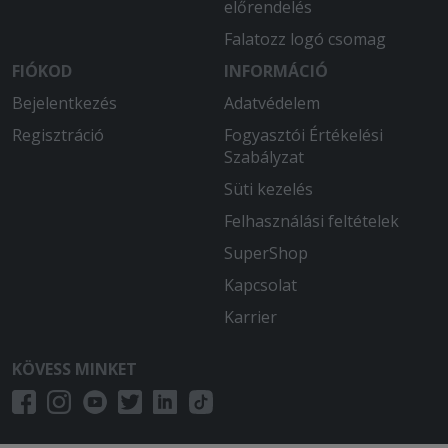
előrendelés
A levesbe csak lé volt 3 szelet
Falatozz logó csomag
répával..A második teteje nem volt
rázárva még jó hogy nem ömlött ki a
FIÓKOD
INFORMÁCIÓ
szatyorba az étel. A hús kemény volt.
Bejelentkezés
Adatvédelem
Eddig mindig meg voltam elégedve de
ezúttal ez kapufa.
Regisztráció
Fogyasztói Értékelési
Szabályzat
Süti kezelés
Felhasználási feltételek
SuperShop
Kapcsolat
Karrier
KÖVESS MINKET