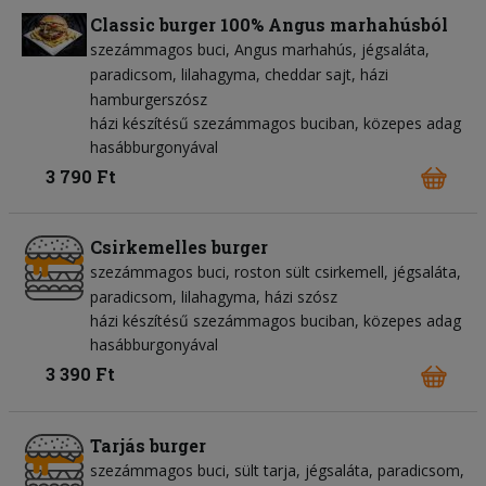
Classic burger 100% Angus marhahúsból
szezámmagos buci
Angus marhahús
jégsaláta
paradicsom
lilahagyma
cheddar sajt
házi
hamburgerszósz
házi készítésű szezámmagos buciban, közepes adag
hasábburgonyával
3 790 Ft
Csirkemelles burger
szezámmagos buci
roston sült csirkemell
jégsaláta
paradicsom
lilahagyma
házi szósz
házi készítésű szezámmagos buciban, közepes adag
hasábburgonyával
3 390 Ft
Tarjás burger
szezámmagos buci
sült tarja
jégsaláta
paradicsom