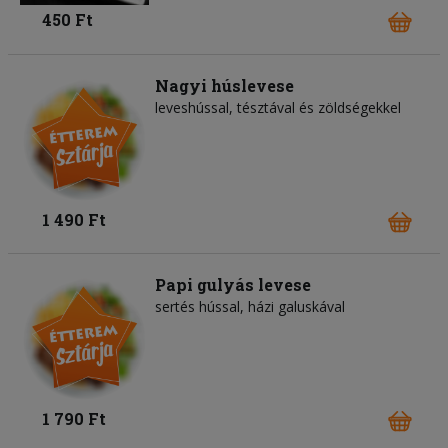
450 Ft
Nagyi húslevese
leveshússal, tésztával és zöldségekkel
1 490 Ft
Papi gulyás levese
sertés hússal, házi galuskával
1 790 Ft