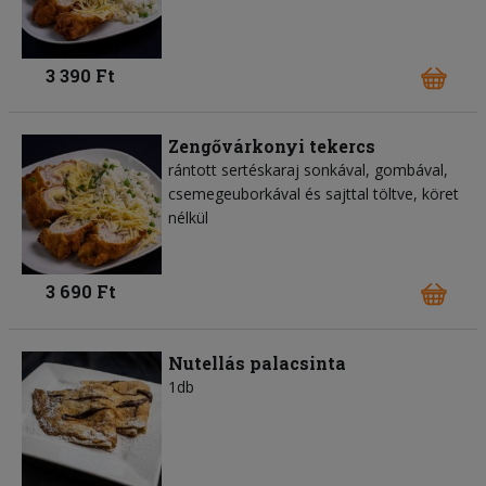
3 390 Ft
Zengővárkonyi tekercs
rántott sertéskaraj sonkával, gombával,
csemegeuborkával és sajttal töltve, köret
nélkül
3 690 Ft
Nutellás palacsinta
1db