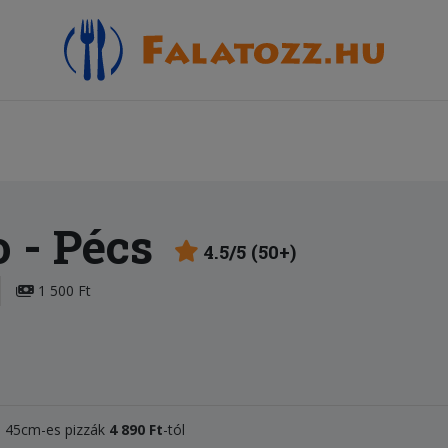
o
- Pécs
4.5/5 (50+)
1 500 Ft
l, 45cm-es pizzák
4 890 Ft
-tól