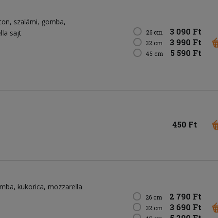
con
szalámi
gomba
3 090 Ft
la sajt
26 cm
3 990 Ft
32 cm
5 590 Ft
45 cm
450 Ft
omba
kukorica
mozzarella
2 790 Ft
26 cm
3 690 Ft
32 cm
5 290 Ft