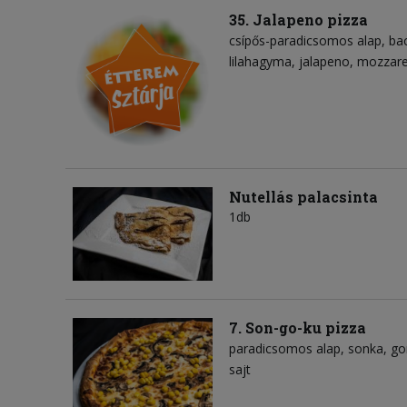
35. Jalapeno pizza
csípős-paradicsomos alap
ba
lilahagyma
jalapeno
mozzarel
Nutellás palacsinta
1db
7. Son-go-ku pizza
paradicsomos alap
sonka
g
sajt