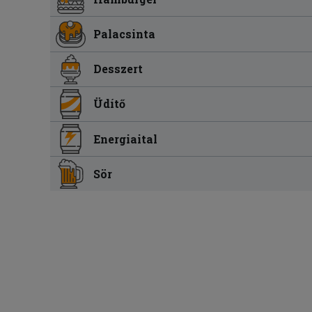
Palacsinta
Desszert
Üdítő
Energiaital
Sör