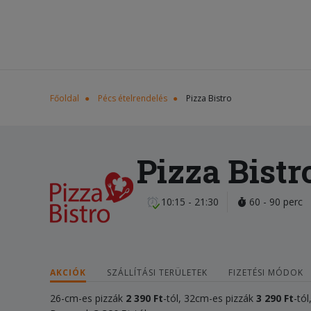
Főoldal
Pécs ételrendelés
Pizza Bistro
Pizza Bistr
10:15 - 21:30
60 - 90 perc
AKCIÓK
SZÁLLÍTÁSI TERÜLETEK
FIZETÉSI MÓDOK
26-cm-es pizzák
2 390 Ft
-tól, 32cm-es pizzák
3
2
90 Ft
-tó