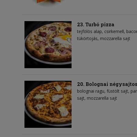
23. Turbó pizza
tejfölös alap
csirkemell
baco
tükörtojás
mozzarella sajt
20. Bolognai négysajtos
bolognai ragu
füstölt sajt
pa
sajt
mozzarella sajt