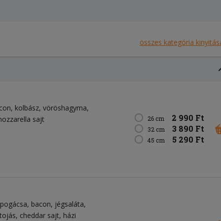
összes kategória kinyitás
con
kolbász
vöröshagyma
2 990 Ft
ozzarella sajt
26 cm
3 890 Ft
32 cm
5 290 Ft
45 cm
spogácsa
bacon
jégsaláta
tojás
cheddar sajt
házi