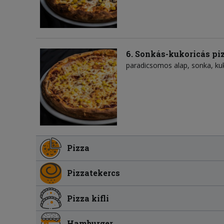
6. Sonkás-kukoricás pi
paradicsomos alap
sonka
ku
Pizza
Pizzatekercs
Pizza kifli
Hamburger