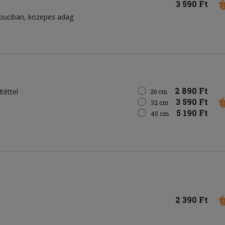
3 590 Ft
buciban, közepes adag
2 890 Ft
téttel
26 cm
3 590 Ft
32 cm
5 190 Ft
45 cm
2 390 Ft