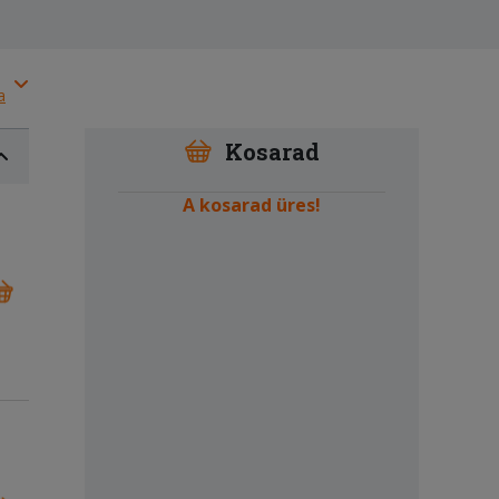
a
Kosarad
A kosarad üres!