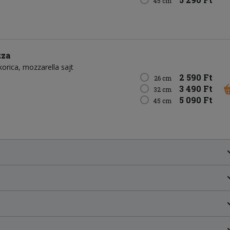
45 cm
zza
korica
mozzarella sajt
2 590 Ft
26 cm
3 490 Ft
32 cm
5 090 Ft
45 cm