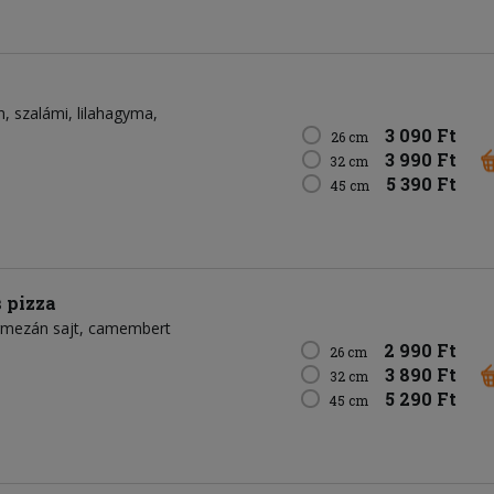
n
szalámi
lilahagyma
3 090 Ft
26 cm
3 990 Ft
32 cm
5 390 Ft
45 cm
 pizza
rmezán sajt
camembert
2 990 Ft
26 cm
3 890 Ft
32 cm
5 290 Ft
45 cm