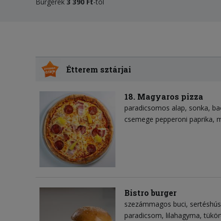
Burgerek
3
39
0 Ft
-tól
Étterem sztárjai
18. Magyaros pizza
paradicsomos alap
sonka
ba
csemege pepperoni paprika
m
Bistro burger
szezámmagos buci
sertéshú
paradicsom
lilahagyma
tükör