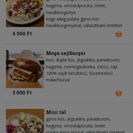
hagyma
vöröskáposzta
öntet
hasábburgonya
nagy adag pulyka gyros hús
hasábburgonyával, választható öntettel
4 000 Ft
Mega sajtburger
buci
dupla hús
jégsaláta
paradicsom
hagyma
csemegeuborka
szósz
sajt
100% saját készítésű, fűszerezésű
malachússal
3 000 Ft
Mini tál
gyros hús
jégsaláta
paradicsom
hagyma
vöröskáposzta
öntet
pulyka gyros hússal, választható öntettel