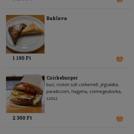
Baklava
1 190 Ft
Csirkeburger
buci
roston sült csirkemell
jégsaláta
paradicsom
hagyma
csemegeuborka
szósz
2 300 Ft