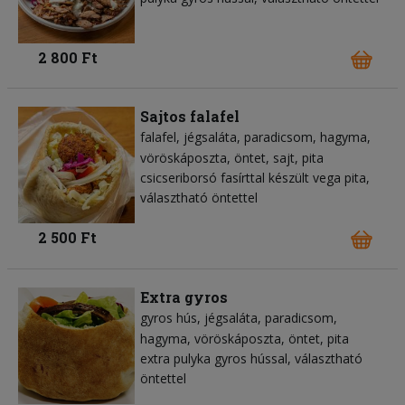
2 800 Ft
Sajtos falafel
falafel
jégsaláta
paradicsom
hagyma
vöröskáposzta
öntet
sajt
pita
csicseriborsó fasírttal készült vega pita,
választható öntettel
2 500 Ft
Extra gyros
gyros hús
jégsaláta
paradicsom
hagyma
vöröskáposzta
öntet
pita
extra pulyka gyros hússal, választható
öntettel