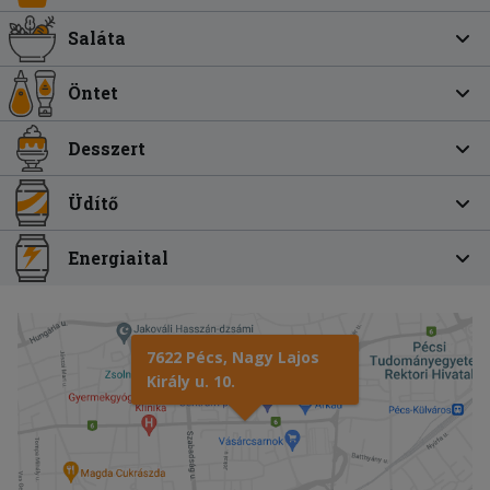
Saláta
Öntet
Desszert
Üdítő
Energiaital
7622 Pécs, Nagy Lajos
Király u. 10.