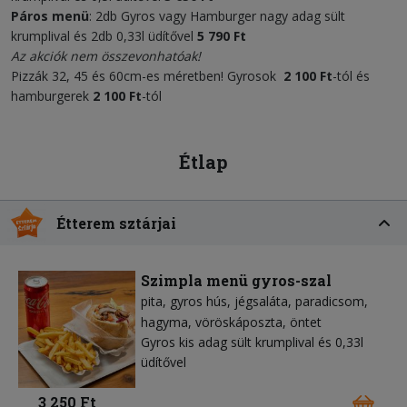
Páros menü
: 2db Gyros vagy Hamburger nagy adag sült
krumplival és 2db 0,33l üdítővel
5 790 Ft
Az akciók nem összevonhatóak!
Pizzák 32, 45 és 60cm-es méretben! Gyrosok
2 100 Ft
-tól és
hamburgerek
2 100 Ft
-tól
Étlap
Étterem sztárjai
Szimpla menü gyros-szal
pita
gyros hús
jégsaláta
paradicsom
hagyma
vöröskáposzta
öntet
Gyros kis adag sült krumplival és 0,33l
üdítővel
3 250 Ft