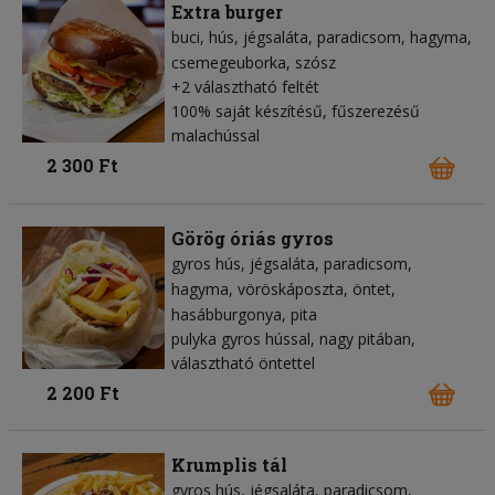
Extra burger
buci
hús
jégsaláta
paradicsom
hagyma
csemegeuborka
szósz
+2 választható feltét
100% saját készítésű, fűszerezésű
malachússal
2 300 Ft
Görög óriás gyros
gyros hús
jégsaláta
paradicsom
hagyma
vöröskáposzta
öntet
hasábburgonya
pita
pulyka gyros hússal, nagy pitában,
választható öntettel
2 200 Ft
Krumplis tál
gyros hús
jégsaláta
paradicsom