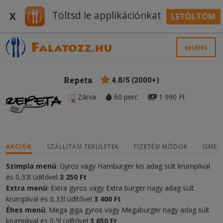
Töltsd le applikációnkat
X
LETÖLTÖM
BELÉPÉS
Repeta
4.8/5 (2000+)
Zárva
60 perc
1 990 Ft
AKCIÓK
SZÁLLÍTÁSI TERÜLETEK
FIZETÉSI MÓDOK
ISMER
Szimpla menü
: Gyros vagy Hamburger kis adag sült krumplival
és 0,33l üdítővel
3 250 Ft
Extra menü
: Extra gyros vagy Extra burger nagy adag sült
krumplival és 0,33l üdítővel
3 400 Ft
Éhes menü
: Mega giga gyros vagy Megaburger nagy adag sült
krumplival és 0,5l üdítővel
3 650 Ft