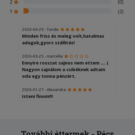
2
(0)
1
(2)
2026-04-29 - Tünde:
Minden friss és meleg volt,hatalmas
adagok,gyors szállítás!
2026-03-25 - marcella:
Ennyire rosszat sajnos nem ettem .... (
Nagyon sajnálom a csibéknek adtam
oda egy tonna pénzért.
2026-01-27 - Alexandra:
Isteni finom!!!
2025-12-12 - :
Jéghideg ételt kaptunk
2025-11-16 - Attila:
További éttermek - Pécs