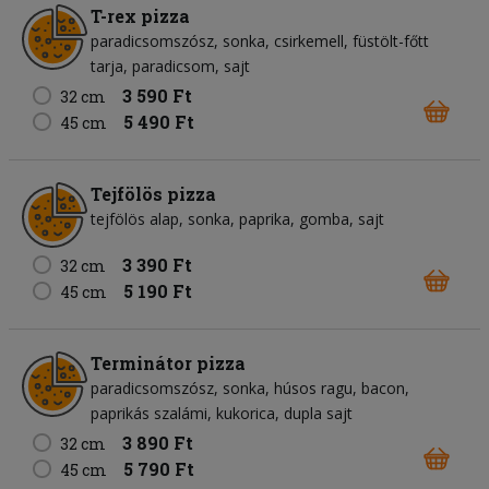
T-rex pizza
paradicsomszósz
sonka
csirkemell
füstölt-főtt
tarja
paradicsom
sajt
3 590 Ft
32 cm
5 490 Ft
45 cm
Tejfölös pizza
tejfölös alap
sonka
paprika
gomba
sajt
3 390 Ft
32 cm
5 190 Ft
45 cm
Terminátor pizza
paradicsomszósz
sonka
húsos ragu
bacon
paprikás szalámi
kukorica
dupla sajt
3 890 Ft
32 cm
5 790 Ft
45 cm