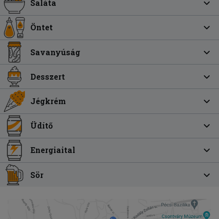
Saláta
Öntet
Savanyúság
Desszert
Jégkrém
Üdítő
Energiaital
Sör