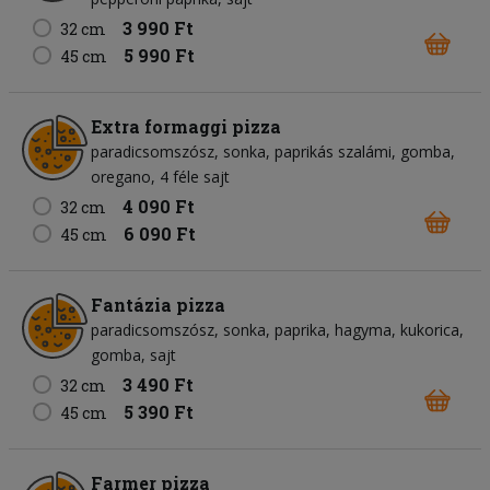
3 990 Ft
32 cm
5 990 Ft
45 cm
Extra formaggi pizza
paradicsomszósz
sonka
paprikás szalámi
gomba
oregano
4 féle sajt
4 090 Ft
32 cm
6 090 Ft
45 cm
Fantázia pizza
paradicsomszósz
sonka
paprika
hagyma
kukorica
gomba
sajt
3 490 Ft
32 cm
5 390 Ft
45 cm
Farmer pizza