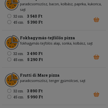
paradicsomszósz
bacon
kolbász
paprika
kukorica
sajt
3 540 Ft
32 cm
5 390 Ft
45 cm
Fokhagymás-tejfölös pizza
fokhagymás-tejfölös alap
sonka
kolbász
sajt
3 490 Ft
32 cm
5 290 Ft
45 cm
Frutti di Mare pizza
paradicsomszósz
tenger gyümölcsei
sajt
3 890 Ft
32 cm
5 990 Ft
45 cm