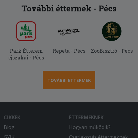
További éttermek - Pécs
Park Étterem
Repeta - Pécs
ZooBisztró - Pécs
éjszakai - Pécs
TOVÁBBI ÉTTERMEK
CIKKEK
ÉTTERMEKNEK
Blog
Hogyan működik?
GYIK
Csatlakozás éttermeknek