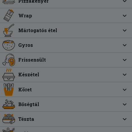
Pizzakenyér
Wrap
Mártogatós étel
Gyros
Frissensült
Készétel
Köret
Bőségtál
Tészta