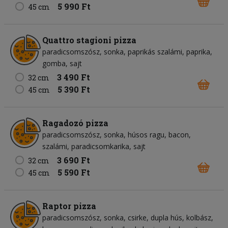
5 990 Ft
45 cm
Quattro stagioni pizza
paradicsomszósz
sonka
paprikás szalámi
paprika
gomba
sajt
3 490 Ft
32 cm
5 390 Ft
45 cm
Ragadozó pizza
paradicsomszósz
sonka
húsos ragu
bacon
szalámi
paradicsomkarika
sajt
3 690 Ft
32 cm
5 590 Ft
45 cm
Raptor pizza
paradicsomszósz
sonka
csirke
dupla hús
kolbász