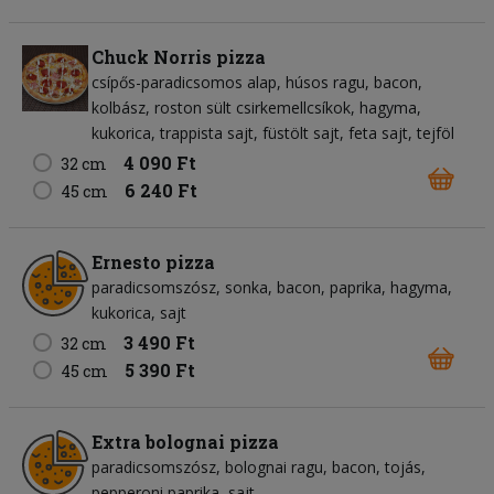
Chuck Norris pizza
csípős-paradicsomos alap
húsos ragu
bacon
kolbász
roston sült csirkemellcsíkok
hagyma
kukorica
trappista sajt
füstölt sajt
feta sajt
tejföl
4 090 Ft
32 cm
6 240 Ft
45 cm
Ernesto pizza
paradicsomszósz
sonka
bacon
paprika
hagyma
kukorica
sajt
3 490 Ft
32 cm
5 390 Ft
45 cm
Extra bolognai pizza
paradicsomszósz
bolognai ragu
bacon
tojás
pepperoni paprika
sajt