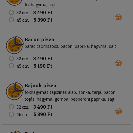
fokhagyma
sajt
3 490 Ft
32 cm
5 390 Ft
45 cm
Bacon pizza
paradicsomszósz
bacon
paprika
hagyma
sajt
3 490 Ft
32 cm
5 190 Ft
45 cm
Bajnok pizza
fokhagymás-tejszínes alap
sonka
tarja
bacon
tojás
hagyma
gomba
pepperoni paprika
sajt
3 490 Ft
32 cm
5 390 Ft
45 cm