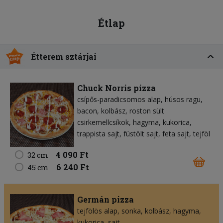
Étlap
Étterem sztárjai
Chuck Norris pizza
csípős-paradicsomos alap
húsos ragu
bacon
kolbász
roston sült
csirkemellcsíkok
hagyma
kukorica
trappista sajt
füstölt sajt
feta sajt
tejföl
4 090 Ft
32 cm
6 240 Ft
45 cm
Germán pizza
tejfölös alap
sonka
kolbász
hagyma
kukorica
sajt