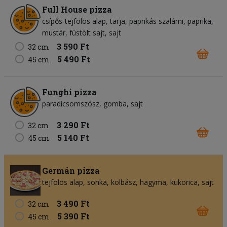
Full House pizza
csípős-tejfölös alap
tarja
paprikás szalámi
paprika
mustár
füstölt sajt
sajt
3 590 Ft
32 cm
5 490 Ft
45 cm
Funghi pizza
paradicsomszósz
gomba
sajt
3 290 Ft
32 cm
5 140 Ft
45 cm
Germán pizza
tejfölös alap
sonka
kolbász
hagyma
kukorica
sajt
3 490 Ft
32 cm
5 390 Ft
45 cm