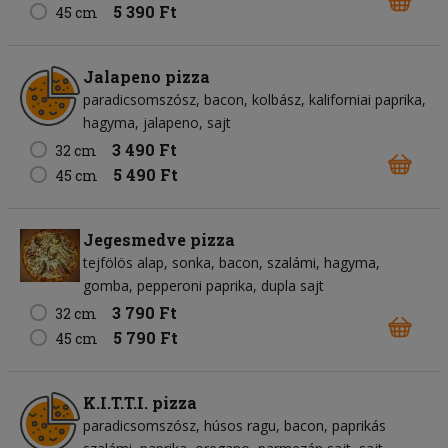
5 390 Ft
45 cm
Jalapeno pizza
paradicsomszósz
bacon
kolbász
kaliforniai paprika
hagyma
jalapeno
sajt
3 490 Ft
32 cm
5 490 Ft
45 cm
Jegesmedve pizza
tejfölös alap
sonka
bacon
szalámi
hagyma
gomba
pepperoni paprika
dupla sajt
3 790 Ft
32 cm
5 790 Ft
45 cm
K.I.T.T.I. pizza
paradicsomszósz
húsos ragu
bacon
paprikás