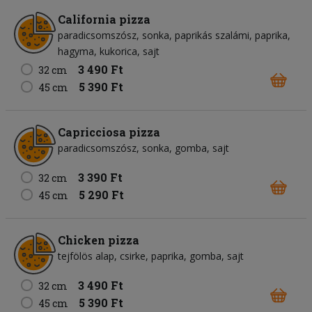
California pizza
paradicsomszósz
sonka
paprikás szalámi
paprika
hagyma
kukorica
sajt
3 490 Ft
32 cm
5 390 Ft
45 cm
Capricciosa pizza
paradicsomszósz
sonka
gomba
sajt
3 390 Ft
32 cm
5 290 Ft
45 cm
Chicken pizza
tejfölös alap
csirke
paprika
gomba
sajt
3 490 Ft
32 cm
5 390 Ft
45 cm