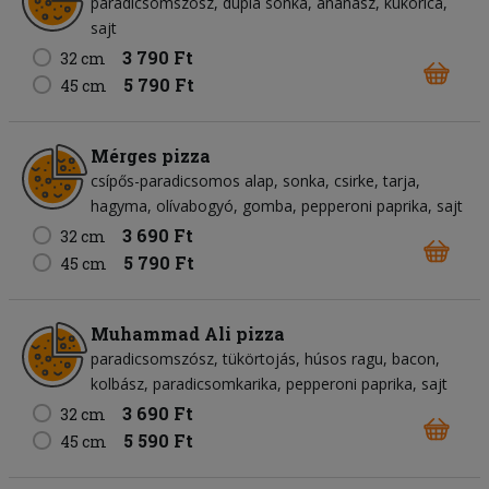
paradicsomszósz
dupla sonka
ananász
kukorica
sajt
3 790 Ft
32 cm
5 790 Ft
45 cm
Mérges pizza
csípős-paradicsomos alap
sonka
csirke
tarja
hagyma
olívabogyó
gomba
pepperoni paprika
sajt
3 690 Ft
32 cm
5 790 Ft
45 cm
Muhammad Ali pizza
paradicsomszósz
tükörtojás
húsos ragu
bacon
kolbász
paradicsomkarika
pepperoni paprika
sajt
3 690 Ft
32 cm
5 590 Ft
45 cm