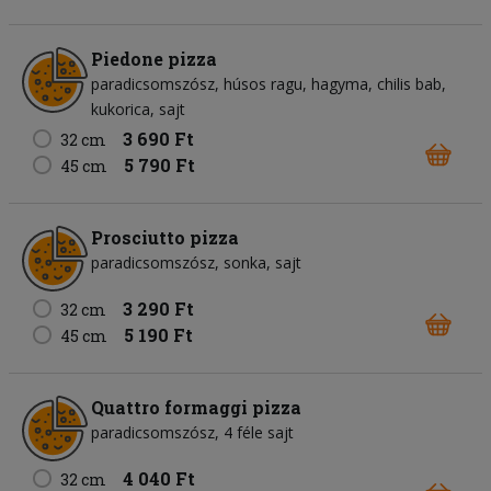
Piedone pizza
paradicsomszósz
húsos ragu
hagyma
chilis bab
kukorica
sajt
3 690 Ft
32 cm
5 790 Ft
45 cm
Prosciutto pizza
paradicsomszósz
sonka
sajt
3 290 Ft
32 cm
5 190 Ft
45 cm
Quattro formaggi pizza
paradicsomszósz
4 féle sajt
4 040 Ft
32 cm