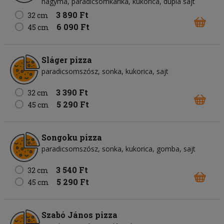
hagyma
paradicsomkarika
kukorica
dupla sajt
3 890 Ft
32 cm
6 090 Ft
45 cm
Sláger pizza
paradicsomszósz
sonka
kukorica
sajt
3 390 Ft
32 cm
5 290 Ft
45 cm
Songoku pizza
paradicsomszósz
sonka
kukorica
gomba
sajt
3 540 Ft
32 cm
5 290 Ft
45 cm
Szabó János pizza