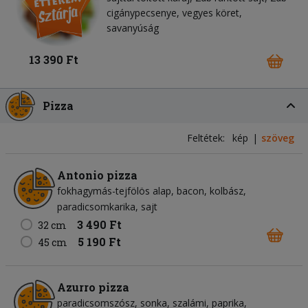
cigánypecsenye, vegyes köret,
savanyúság
13 390 Ft
Pizza
Feltétek:
kép
szöveg
Antonio pizza
fokhagymás-tejfölös alap
bacon
kolbász
paradicsomkarika
sajt
3 490 Ft
32 cm
5 190 Ft
45 cm
Azurro pizza
paradicsomszósz
sonka
szalámi
paprika