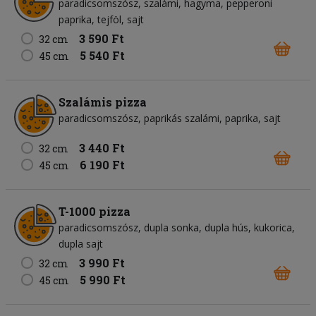
paradicsomszósz
szalámi
hagyma
pepperoni
paprika
tejföl
sajt
3 590 Ft
32 cm
5 540 Ft
45 cm
Szalámis pizza
paradicsomszósz
paprikás szalámi
paprika
sajt
3 440 Ft
32 cm
6 190 Ft
45 cm
T-1000 pizza
paradicsomszósz
dupla sonka
dupla hús
kukorica
dupla sajt
3 990 Ft
32 cm
5 990 Ft
45 cm