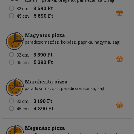
szalámi
paprika
oregano
parmezán sajt
sajt
3 690 Ft
32 cm
5 690 Ft
45 cm
Magyaros pizza
paradicsomszósz
kolbász
paprika
hagyma
sajt
3 390 Ft
32 cm
5 390 Ft
45 cm
Margherita pizza
paradicsomszósz
paradicsomkarika
sajt
3 190 Ft
32 cm
4 890 Ft
45 cm
Meganász pizza