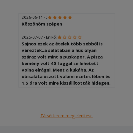
2026-06-11 - :
Köszönöm szépen
2025-07-07 - Enikő:
Sajnos ezek az ételek több sebből is
véreztek..a salátában a hús olyan
száraz volt mint a puskapor. A pizza
kemény volt 40 foggal se lehetett
volna elrágni. Ment a kukába. Az
ubisaláta úszott valami ecetes lében és
1,5 óra volt mire kiszállították hidegen.
Sajnálom..
Társétterem megjelenítése