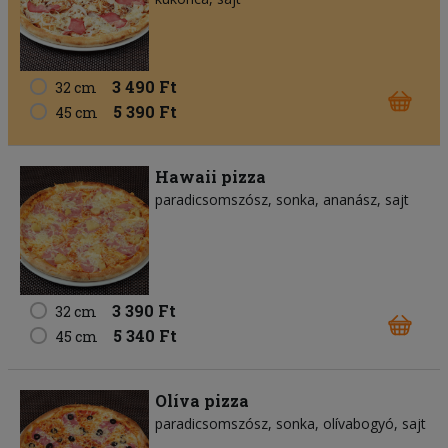
3 490 Ft
32 cm
5 390 Ft
45 cm
Hawaii pizza
paradicsomszósz
sonka
ananász
sajt
3 390 Ft
32 cm
5 340 Ft
45 cm
Olíva pizza
paradicsomszósz
sonka
olívabogyó
sajt