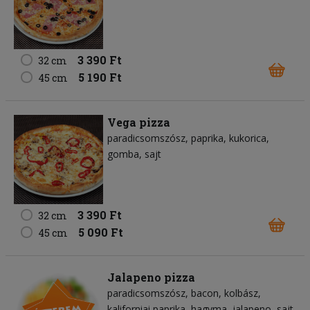
3 390 Ft
32 cm
5 190 Ft
45 cm
Vega pizza
paradicsomszósz
paprika
kukorica
gomba
sajt
3 390 Ft
32 cm
5 090 Ft
45 cm
Jalapeno pizza
paradicsomszósz
bacon
kolbász
kaliforniai paprika
hagyma
jalapeno
sajt