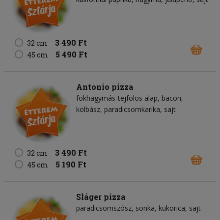
3 490 Ft
32 cm
5 490 Ft
45 cm
Antonio pizza
fokhagymás-tejfölös alap
bacon
kolbász
paradicsomkarika
sajt
3 490 Ft
32 cm
5 190 Ft
45 cm
Sláger pizza
paradicsomszósz
sonka
kukorica
sajt