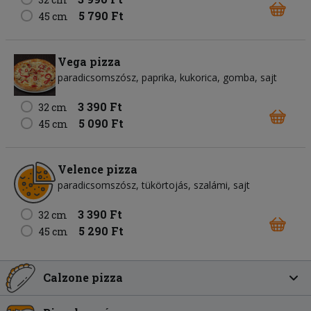
5 790 Ft
45 cm
Vega pizza
paradicsomszósz
paprika
kukorica
gomba
sajt
3 390 Ft
32 cm
5 090 Ft
45 cm
Velence pizza
paradicsomszósz
tükörtojás
szalámi
sajt
3 390 Ft
32 cm
5 290 Ft
45 cm
Calzone pizza