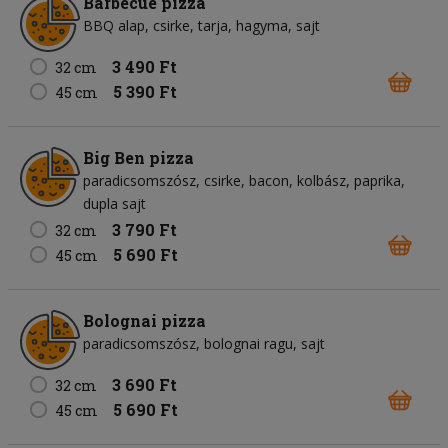
Barbecue pizza
BBQ alap
csirke
tarja
hagyma
sajt
3 490 Ft
32 cm
5 390 Ft
45 cm
Big Ben pizza
paradicsomszósz
csirke
bacon
kolbász
paprika
dupla sajt
3 790 Ft
32 cm
5 690 Ft
45 cm
Bolognai pizza
paradicsomszósz
bolognai ragu
sajt
3 690 Ft
32 cm
5 690 Ft
45 cm