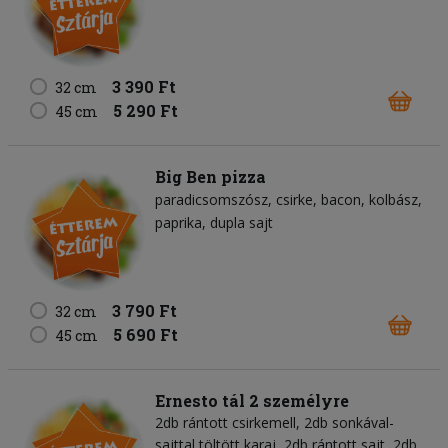
3 390 Ft
32 cm
5 290 Ft
45 cm
Big Ben pizza
paradicsomszósz
csirke
bacon
kolbász
paprika
dupla sajt
3 790 Ft
32 cm
5 690 Ft
45 cm
Ernesto tál 2 személyre
2db rántott csirkemell, 2db sonkával-
sajttal töltött karaj, 2db rántott sajt, 2db