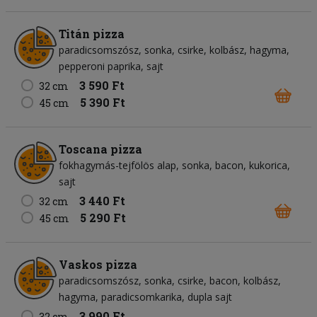
Titán pizza
paradicsomszósz
sonka
csirke
kolbász
hagyma
pepperoni paprika
sajt
3 590 Ft
32 cm
5 390 Ft
45 cm
Toscana pizza
fokhagymás-tejfölös alap
sonka
bacon
kukorica
sajt
3 440 Ft
32 cm
5 290 Ft
45 cm
Vaskos pizza
paradicsomszósz
sonka
csirke
bacon
kolbász
hagyma
paradicsomkarika
dupla sajt
3 990 Ft
32 cm