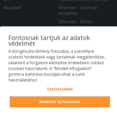
Receptek
Éttermek - Azonnali
kiszállítás
Éttermek - Menü
előrendelés
Falatozz logó csomag
Fontosnak tartjuk az adatok
védelmét
FIÓKOD
INFORMÁCIÓ
A böngészési élmény fokozása, a személyre
Bejelentkezés
Adatvédelem
szabott hirdetések vagy tartalmak megjelenítése,
Regisztráció
Fogyasztói Értékelési
valamint a forgalom elemzése érdekében sütiket
Szabályzat
(cookie) használunk. A "Mindet elfogadom"
gombra kattintva hozzájárulhat a sütik
Süti kezelés
használatához.
Felhasználási feltételek
Testreszabás
SuperShop
Kapcsolat
MINDENT ELFOGADOK
Karrier