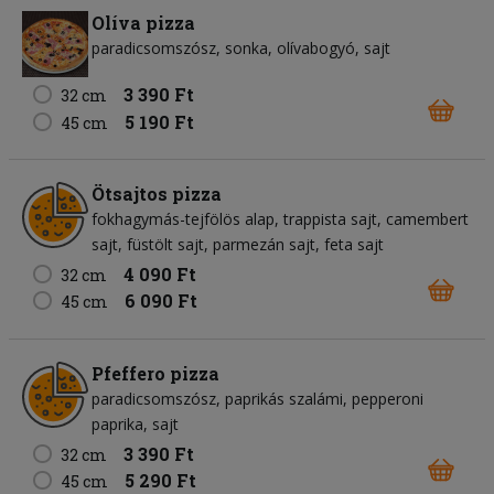
Olíva pizza
paradicsomszósz
sonka
olívabogyó
sajt
3 390 Ft
32 cm
5 190 Ft
45 cm
Ötsajtos pizza
fokhagymás-tejfölös alap
trappista sajt
camembert
sajt
füstölt sajt
parmezán sajt
feta sajt
4 090 Ft
32 cm
6 090 Ft
45 cm
Pfeffero pizza
paradicsomszósz
paprikás szalámi
pepperoni
paprika
sajt
3 390 Ft
32 cm
5 290 Ft
45 cm