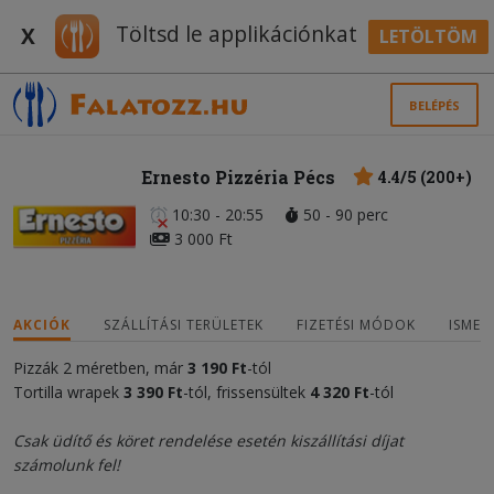
Töltsd le applikációnkat
X
LETÖLTÖM
BELÉPÉS
Ernesto Pizzéria Pécs
4.4/5 (200+)
10:30 - 20:55
50 - 90 perc
3 000 Ft
AKCIÓK
SZÁLLÍTÁSI TERÜLETEK
FIZETÉSI MÓDOK
ISMER
Pizzák 2 méretben, már
3 190 Ft
-tól
Tortilla wrapek
3 390 Ft
-tól, frissensültek
4 320 Ft
-tól
Csak üdítő és köret rendelése esetén kiszállítási díjat
számolunk fel!