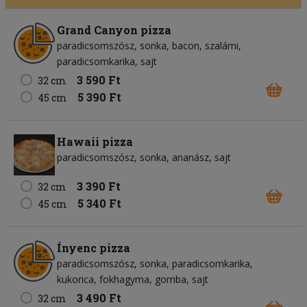
Grand Canyon pizza
paradicsomszósz
sonka
bacon
szalámi
paradicsomkarika
sajt
3 590 Ft
32 cm
5 390 Ft
45 cm
Hawaii pizza
paradicsomszósz
sonka
ananász
sajt
3 390 Ft
32 cm
5 340 Ft
45 cm
Ínyenc pizza
paradicsomszósz
sonka
paradicsomkarika
kukorica
fokhagyma
gomba
sajt
3 490 Ft
32 cm