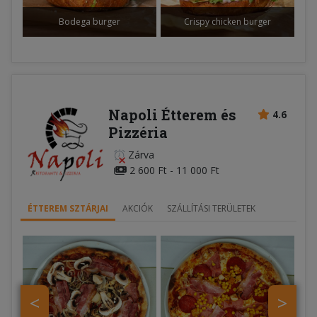
Bodega burger
Crispy chicken burger
Napoli Étterem és
4.6
Pizzéria
Zárva
2 600 Ft - 11 000 Ft
ÉTTEREM SZTÁRJAI
AKCIÓK
SZÁLLÍTÁSI TERÜLETEK
<
>