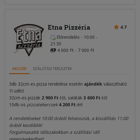
Etna Pizzéria
4.7
Előrendelés
-
10:00 -
21:30
4 000 Ft - 7 000 Ft
AKCIÓK
SZÁLLÍTÁSI TERÜLETEK
3db 32cm-es pizza rendelése esetén
ajándék
választható
1l üdítő
32cm-es pizzák
2 900 Ft
-tól, saláták
3 600 Ft
-tól
10db-os
pizzatekercsek
4 200 Ft
-ért
A rendeléseket 10:00 órától felvesszük, a kiszállítás 11:00
órától kezdődik!
Forgalmasabb időszakokban a szállítási idő
megnövekedhet!