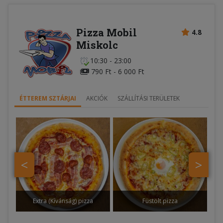
Pizza Mobil
4.8
Miskolc
10:30 - 23:00
790 Ft - 6 000 Ft
ÉTTEREM SZTÁRJAI
AKCIÓK
SZÁLLÍTÁSI TERÜLETEK
<
>
Extra (Kívánság) pizza
Füstölt pizza