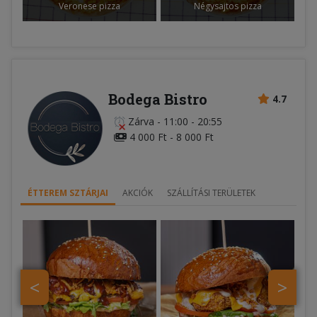
Veronese pizza
Négysajtos pizza
Bodega Bistro
4.7
Zárva
-
11:00 - 20:55
4 000 Ft - 8 000 Ft
ÉTTEREM SZTÁRJAI
AKCIÓK
SZÁLLÍTÁSI TERÜLETEK
<
>