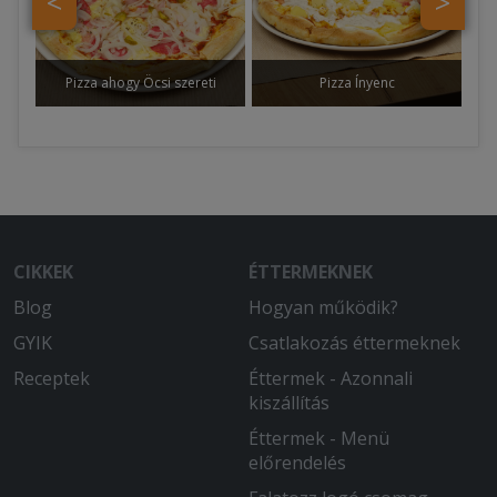
<
>
Pizza ahogy Öcsi szereti
Pizza Ínyenc
CIKKEK
ÉTTERMEKNEK
Blog
Hogyan működik?
GYIK
Csatlakozás éttermeknek
Receptek
Éttermek - Azonnali
kiszállítás
Éttermek - Menü
előrendelés