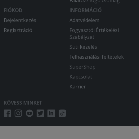
Falatozz logó csomag
FIÓKOD
INFORMÁCIÓ
Bejelentkezés
Adatvédelem
Regisztráció
Fogyasztói Értékelési
Szabályzat
Süti kezelés
Felhasználási feltételek
SuperShop
Kapcsolat
Karrier
KÖVESS MINKET