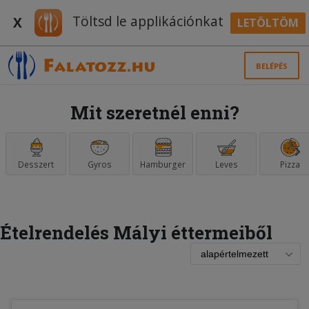
Töltsd le applikációnkat
X
LETÖLTÖM
BELÉPÉS
Mit szeretnél enni?
Desszert
Gyros
Hamburger
Leves
Pizza
Ételrendelés Mályi éttermeiből