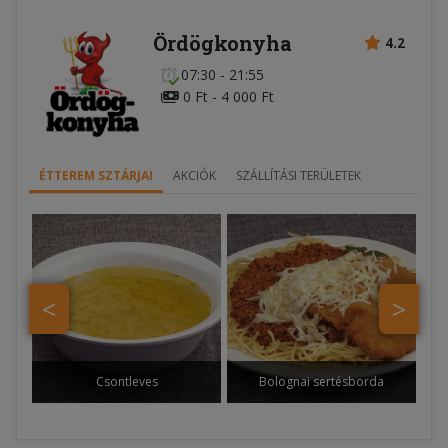
Ördögkonyha
4.2
07:30 - 21:55
0 Ft - 4 000 Ft
ÉTTEREM SZTÁRJAI
AKCIÓK
SZÁLLÍTÁSI TERÜLETEK
<
>
Csontleves
Bolognai sertésborda