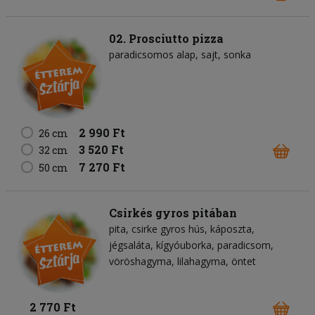
02. Prosciutto pizza
paradicsomos alap
sajt
sonka
2 990 Ft
26 cm
3 520 Ft
32 cm
7 270 Ft
50 cm
Csirkés gyros pitában
pita
csirke gyros hús
káposzta
jégsaláta
kígyóuborka
paradicsom
vöröshagyma
lilahagyma
öntet
2 770 Ft