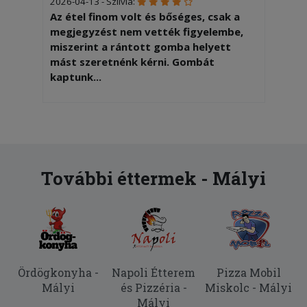
2026-04-13 - Szilvia:
Az étel finom volt és bőséges, csak a
megjegyzést nem vették figyelembe,
miszerint a rántott gomba helyett
mást szeretnénk kérni. Gombát
kaptunk...
2026-01-24 - :
Mi giroszos pizzát rendeltünk de ezen
pacon,paradicsom, tojás van Ez nem az
amit mi rendeltünk
További éttermek - Mályi
2026-01-03 - Csaba:
Pontos kiszállítás, finom pizza,
köszönjük!
2025-11-15 - Dóra:
Hajszálakat találtunk a hamburgerben.
Ördögkonyha -
Napoli Étterem
Pizza Mobil
Mályi
és Pizzéria -
Miskolc - Mályi
2025-10-31 - :
Mályi
Sokadjára rendeltünk innen, mindig