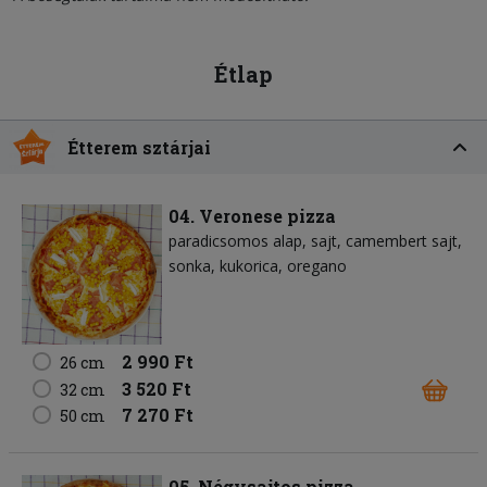
Étlap
Étterem sztárjai
04. Veronese pizza
paradicsomos alap
sajt
camembert sajt
sonka
kukorica
oregano
2 990 Ft
26 cm
3 520 Ft
32 cm
7 270 Ft
50 cm
05. Négysajtos pizza