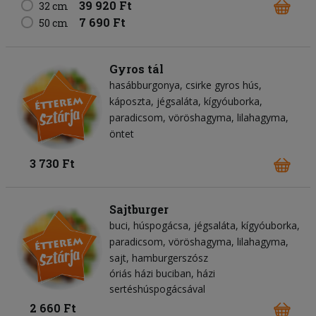
39 920 Ft
32 cm
7 690 Ft
50 cm
Gyros tál
hasábburgonya
csirke gyros hús
káposzta
jégsaláta
kígyóuborka
paradicsom
vöröshagyma
lilahagyma
öntet
3 730 Ft
Sajtburger
buci
húspogácsa
jégsaláta
kígyóuborka
paradicsom
vöröshagyma
lilahagyma
sajt
hamburgerszósz
óriás házi buciban, házi
sertéshúspogácsával
2 660 Ft