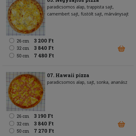
paradicsomos alap
trappista sajt
camembert sajt
füstölt sajt
márványsajt
3 200 Ft
26 cm
3 840 Ft
32 cm
7 480 Ft
50 cm
07. Hawaii pizza
paradicsomos alap
sajt
sonka
ananász
3 190 Ft
26 cm
3 840 Ft
32 cm
7 270 Ft
50 cm