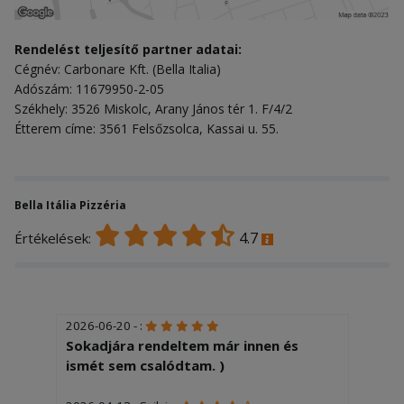
Rendelést teljesítő partner adatai:
Cégnév: Carbonare Kft. (Bella Italia)
Adószám: 11679950-2-05
Székhely: 3526 Miskolc, Arany János tér 1. F/4/2
Étterem címe: 3561 Felsőzsolca, Kassai u. 55.
Bella Itália Pizzéria
4.7
Értékelések:
2026-06-20 - :
Sokadjára rendeltem már innen és
ismét sem csalódtam. )