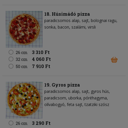
18. Húsimádó pizza
paradicsomos alap
sajt
bolognai ragu
sonka
bacon
szalámi
virsli
3 310 Ft
26 cm
4 060 Ft
32 cm
7 910 Ft
50 cm
19. Gyros pizza
paradicsomos alap
sajt
gyros hús
paradicsom
uborka
póréhagyma
olívabogyó
feta sajt
tzatziki szósz
3 290 Ft
26 cm