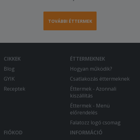
finom a kaja. ) A
fokhagymakrémlevesüket nagyon
imádom, azt szinte mindig rendelem, a
TOVÁBBI ÉTTERMEK
pizzáik is egész jók.
2025-10-07 - :
Nagyon finom volt az étel, már
többször rendeltünk innen. Fogunk
CIKKEK
ÉTTERMEKNEK
máskor is még természetesen.
Blog
Hogyan működik?
GYIK
Csatlakozás éttermeknek
Receptek
Éttermek - Azonnali
kiszállítás
Éttermek - Menü
előrendelés
Falatozz logó csomag
FIÓKOD
INFORMÁCIÓ