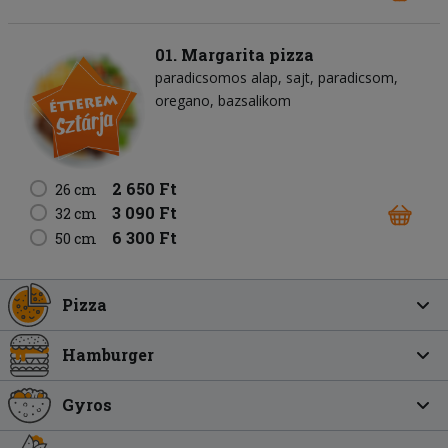
01. Margarita pizza
paradicsomos alap
sajt
paradicsom
oregano
bazsalikom
2 650 Ft
26 cm
3 090 Ft
32 cm
6 300 Ft
50 cm
Pizza
Hamburger
Gyros