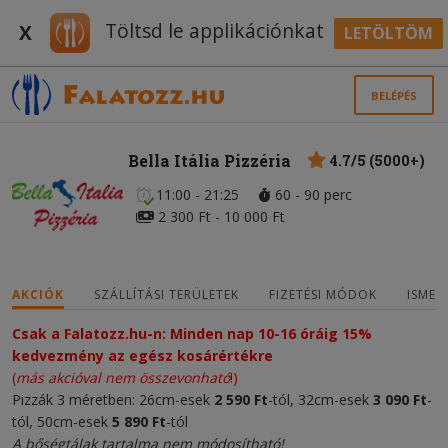
Töltsd le applikációnkat
X
LETÖLTÖM
BELÉPÉS
Bella Itália Pizzéria
4.7/5 (5000+)
11:00 - 21:25
60 - 90 perc
2 300 Ft - 10 000 Ft
AKCIÓK
SZÁLLÍTÁSI TERÜLETEK
FIZETÉSI MÓDOK
ISMER
Csak a Falatozz.hu-n: Minden nap 10-16 óráig 15%
kedvezmény az egész kosárértékre
(
más akcióval nem összevonható
!)
Pizzák 3 méretben: 26cm-esek
2 590 Ft
-tól, 32cm-esek
3 090 Ft
-
tól, 50cm-esek
5 890 Ft
-tól
A bőségtálak tartalma nem módosítható!