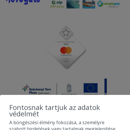
Fontosnak tartjuk az adatok
védelmét
A böngészési élmény fokozása, a személyre
2010-2026 Copyright - Falatozz.hu - Diston-line Kft.
szabott hirdetések vagy tartalmak megjelenítése,