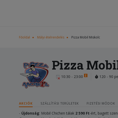
Főoldal
Mályi ételrendelés
Pizza Mobil Miskolc
Pizza Mobi
10:30 - 23:00
120 - 90 p
AKCIÓK
SZÁLLÍTÁSI TERÜLETEK
FIZETÉSI MÓDOK
-
Újdonság
: Mobil Chichen tálak
2 590
Ft
-ért, bagett sze