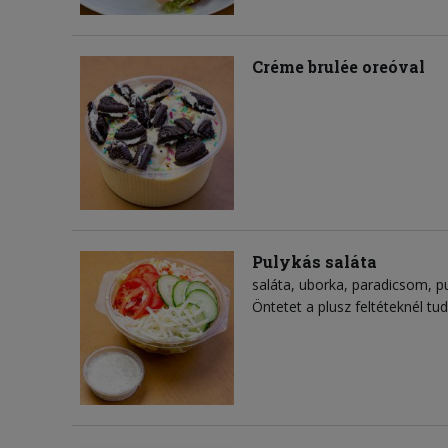
Créme brulée oreóval
Pulykás saláta
saláta
uborka
paradicsom
p
Öntetet a plusz feltéteknél tud