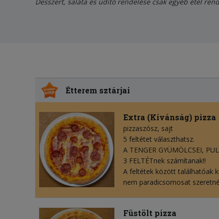
Desszert, saláta és üdítő rendelése csak egyéb étel rend
Étterem sztárjai
Extra (Kívánság) pizza
pizzaszósz
sajt
5 feltétet választhatsz.
A TENGER GYÜMÖLCSEI, PUL
3 FELTÉTnek számítanak!!
A feltétek között találhatóak k
nem paradicsomosat szeretné
Füstölt pizza