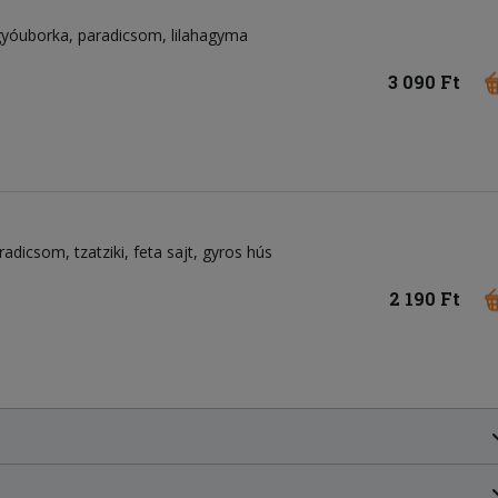
gyóuborka
paradicsom
lilahagyma
3 090 Ft
radicsom
tzatziki
feta sajt
gyros hús
2 190 Ft