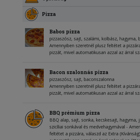
Pizza
Babos pizza
pizzaszósz
sajt
szalámi
kolbász
hagyma
Amennyiben szeretnél plusz feltétet a pizzára
pizzát, mivel automatikusan azzal az árral s
Bacon szalonnás pizza
pizzaszósz
sajt
baconszalonna
Amennyiben szeretnél plusz feltétet a pizzára
pizzát, mivel automatikusan azzal az árral s
BBQ prémium pizza
BBQ alap
sajt
sonka
kecskesajt
hagyma
szicíliai sonkával és medvehagymával - Amen
feltétet a pizzára, válaszd az Extra (Kívánság)