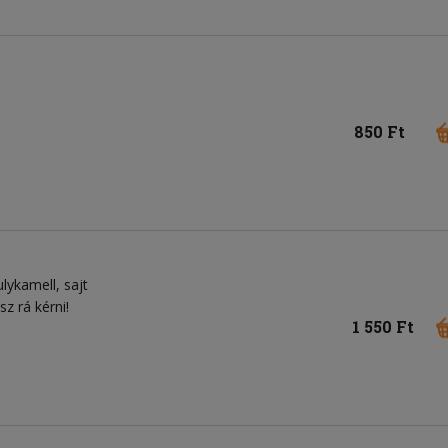
850 Ft
ulykamell
sajt
sz rá kérni!
1 550 Ft