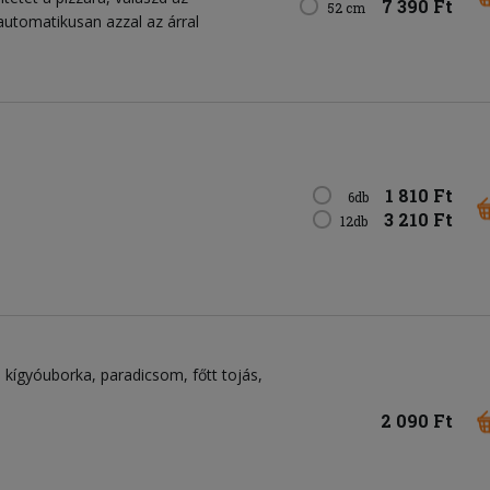
7 390 Ft
52 cm
 automatikusan azzal az árral
1 810 Ft
6db
3 210 Ft
12db
kígyóuborka
paradicsom
főtt tojás
2 090 Ft