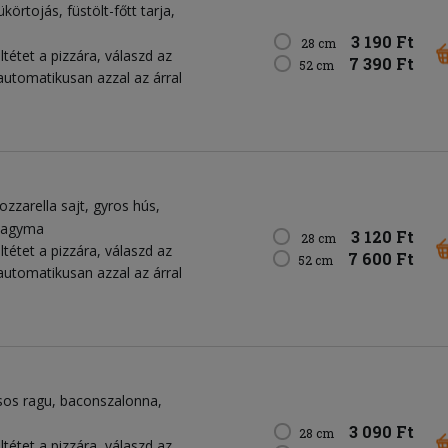
ükörtojás
füstölt-főtt tarja
3 190 Ft
28 cm
tétet a pizzára, válaszd az
7 390 Ft
52 cm
 automatikusan azzal az árral
zzarella sajt
gyros hús
ahagyma
3 120 Ft
28 cm
tétet a pizzára, válaszd az
7 600 Ft
52 cm
 automatikusan azzal az árral
sos ragu
baconszalonna
3 090 Ft
28 cm
tétet a pizzára, válaszd az