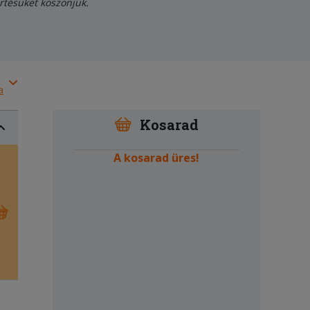
értésüket köszönjük.
a
Kosarad
A kosarad üres!