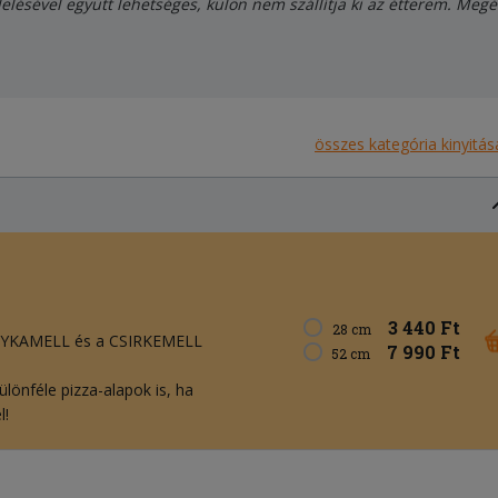
elésével együtt lehetséges, külön nem szállítja ki az étterem. Meg
összes kategória kinyitás
3 440 Ft
28 cm
YKAMELL és a CSIRKEMELL
7 990 Ft
52 cm
ülönféle pizza-alapok is, ha
l!