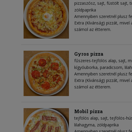
pizzaszósz
sajt
füstölt sajt
t
zöldpaprika
Amennyiben szeretnél plusz fel
Extra (Kívánság) pizzát, mivel
számol az étterem.
Gyros pizza
fűszeres-tejfölös alap
sajt
mo
kígyóuborka
paradicsom
lil
Amennyiben szeretnél plusz fel
Extra (Kívánság) pizzát, mivel
számol az étterem.
Mobil pizza
tejfölös alap
sajt
tejfölös-hú
lilahagyma
zöldpaprika
Amennyiben szeretnél plusz fel