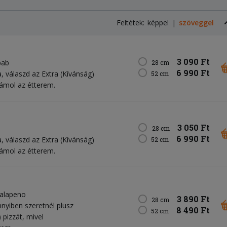
Feltétek:
képpel
szöveggel
3 090 Ft
bab
28 cm
6 990 Ft
, válaszd az Extra (Kívánság)
52 cm
zámol az étterem.
3 050 Ft
28 cm
6 990 Ft
, válaszd az Extra (Kívánság)
52 cm
zámol az étterem.
jalapeno
3 890 Ft
28 cm
nyiben szeretnél plusz
8 490 Ft
52 cm
 pizzát, mivel