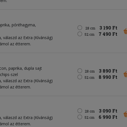
rem.
aprika
póréhagyma
3 190 Ft
28 cm
7 490 Ft
52 cm
, válaszd az Extra (Kívánság)
zámol az étterem.
acon
paprika
dupla sajt
3 890 Ft
28 cm
 chips-szel
8 990 Ft
52 cm
, válaszd az Extra (Kívánság)
zámol az étterem.
3 090 Ft
28 cm
6 990 Ft
, válaszd az Extra (Kívánság)
52 cm
zámol az étterem.