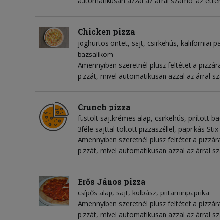
automatikusan azzal az árral számol az étte
Chicken pizza
joghurtos öntet
sajt
csirkehús
kaliforniai p
bazsalikom
Amennyiben szeretnél plusz feltétet a pizzára
pizzát, mivel automatikusan azzal az árral s
Crunch pizza
füstölt sajtkrémes alap
csirkehús
pirított b
3féle sajttal töltött pizzaszéllel, paprikás Stix
Amennyiben szeretnél plusz feltétet a pizzára
pizzát, mivel automatikusan azzal az árral s
Erős János pizza
csípős alap
sajt
kolbász
pritaminpaprika
Amennyiben szeretnél plusz feltétet a pizzára
pizzát, mivel automatikusan azzal az árral s