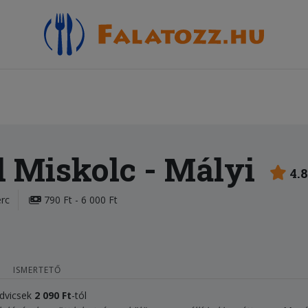
l Miskolc
- Mályi
4.
erc
790 Ft - 6 000 Ft
ISMERTETŐ
ndvicsek
2 090 Ft
-tól