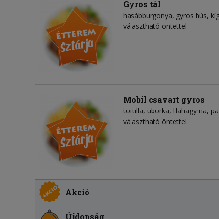
Gyros tál
hasábburgonya
gyros hús
kí
választható öntettel
Mobil csavart gyros
tortilla
uborka
lilahagyma
pa
választható öntettel
Akció
Újdonság