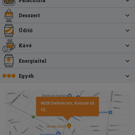
Palacsinta
Desszert
Üdítő
Kávé
Energiaital
Egyéb
4028 Debrecen, Kassai út
13.