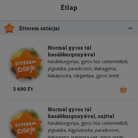
Étlap
Étterem sztárjai
Normál gyros tál
hasábburgonyával
hasábburgonya
gyros hús csirkemellből
jégsaláta
paradicsom
lilahagyma
lilakáposzta
sárgarépa
gyros öntet
3 490 Ft
Normál gyros tál
hasábburgonyával, sajttal
hasábburgonya
gyros hús csirkemellből
jégsaláta
kígyóuborka
paradicsom
lilahagyma
trappista sajt
gyros öntet