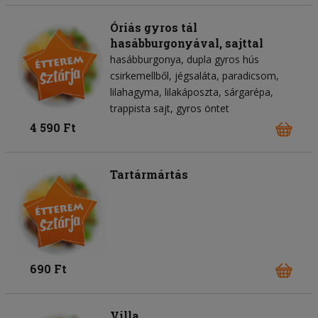
Óriás gyros tál
hasábburgonyával, sajttal
hasábburgonya
dupla gyros hús
csirkemellből
jégsaláta
paradicsom
lilahagyma
lilakáposzta
sárgarépa
trappista sajt
gyros öntet
4 590 Ft
Tartármártás
690 Ft
Villa