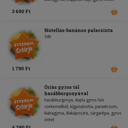
3 690 Ft
Nutellás-banános palacsinta
2db
1 790 Ft
Óriás gyros tál
hasábburgonyával
hasábburgonya
dupla gyros hús
csirkemellből
kígyóuborka
paradicsom
lilahagyma
lilakáposzta
sárgarépa
gyros
öntet
4 290 Ft