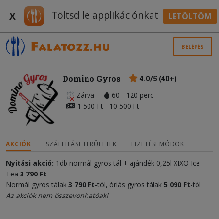
Töltsd le applikációnkat
X
LETÖLTÖM
BELÉPÉS
Domino Gyros
4.0/5 (40+)
Zárva
60 - 120 perc
1 500 Ft - 10 500 Ft
AKCIÓK
SZÁLLÍTÁSI TERÜLETEK
FIZETÉSI MÓDOK
Nyitási akció:
1db normál gyros tál + ajándék 0,25l XIXO Ice
Tea
3 790 Ft
Normál gyros tálak
3 79
0
Ft
-tól, óriás gyros tálak
5 09
0 Ft
-tól
Az akciók nem összevonhatóak!