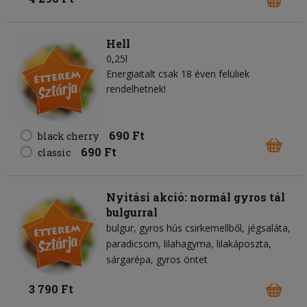
Hell
0,25l
Energiaitalt csak 18 éven felüliek
rendelhetnek!
690 Ft
black cherry
690 Ft
classic
Nyitási akció: normál gyros tál
bulgurral
bulgur
gyros hús csirkemellből
jégsaláta
paradicsom
lilahagyma
lilakáposzta
sárgarépa
gyros öntet
3 790 Ft