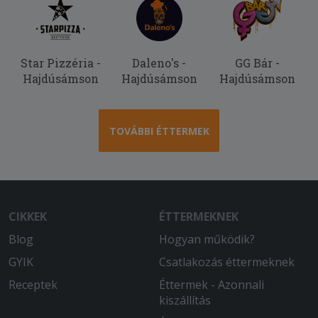
Star Pizzéria -
Daleno's -
GG Bár -
Hajdúsámson
Hajdúsámson
Hajdúsámson
TOVÁBBI ÉTTERMEK
CIKKEK
ÉTTERMEKNEK
Blog
Hogyan működik?
GYIK
Csatlakozás éttermeknek
Receptek
Éttermek - Azonnali
kiszállítás