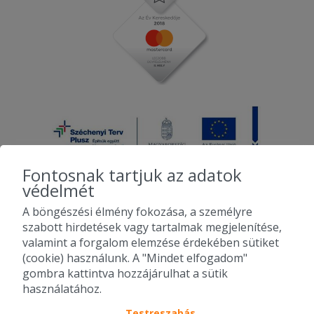
Fontosnak tartjuk az adatok
védelmét
A böngészési élmény fokozása, a személyre
2010-2026 Copyright - Falatozz.hu - Diston-line Kft.
szabott hirdetések vagy tartalmak megjelenítése,
valamint a forgalom elemzése érdekében sütiket
Pizza, gyros, hamburger, menük kedvező áron, egy helyen az összes
(cookie) használunk. A "Mindet elfogadom"
étterem ajánlata.
gombra kattintva hozzájárulhat a sütik
használatához.
Testreszabás