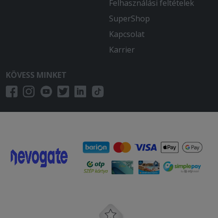
Felhasználási feltételek
SuperShop
Kapcsolat
Karrier
KÖVESS MINKET