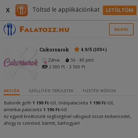
Töltsd le applikációnkat
X
LETÖLTÖM
BELÉPÉS
Cukorsarok
4.9/5 (100+)
Zárva
50 - 80 perc
2 500 Ft - 3 500 Ft
AKCIÓK
SZÁLLÍTÁSI TERÜLETEK
FIZETÉSI MÓDOK
Buborék gofri
1 190 Ft
-tól, óriáspalacsinta
1 190 Ft
-tól,
amerikai palacsinta
1 190 Ft-
tól
Az egyedi kreátorunk segítségével válogasd össze kedvencedet,
ahogy te szereted, bármit, bárhogyan!