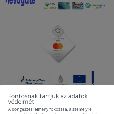
Fontosnak tartjuk az adatok
védelmét
A böngészési élmény fokozása, a személyre
2010-2026 Copyright - Falatozz.hu - Diston-line Kft.