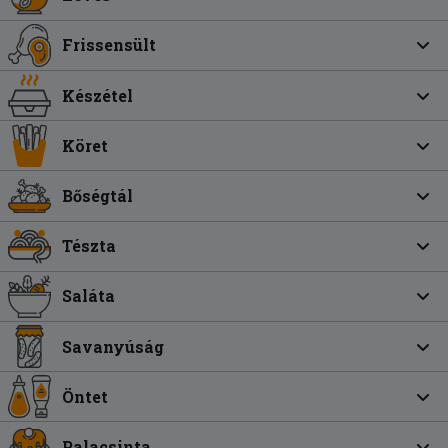
Frissensült
Készétel
Köret
Bőségtál
Tészta
Saláta
Savanyúság
Öntet
Palacsinta