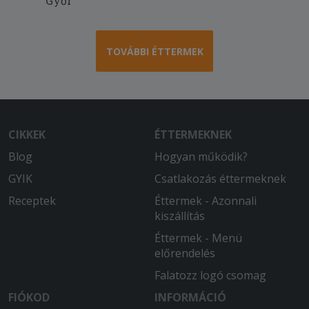
Győr
TOVÁBBI ÉTTERMEK
CIKKEK
ÉTTERMEKNEK
Blog
Hogyan működik?
GYIK
Csatlakozás éttermeknek
Receptek
Éttermek - Azonnali
kiszállítás
Éttermek - Menü
előrendelés
Falatozz logó csomag
FIÓKOD
INFORMÁCIÓ