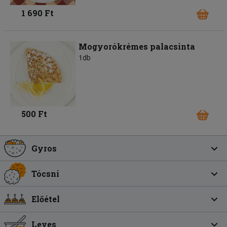
1 690 Ft
Mogyorókrémes palacsinta
1db
500 Ft
Gyros
Tócsni
Előétel
Leves