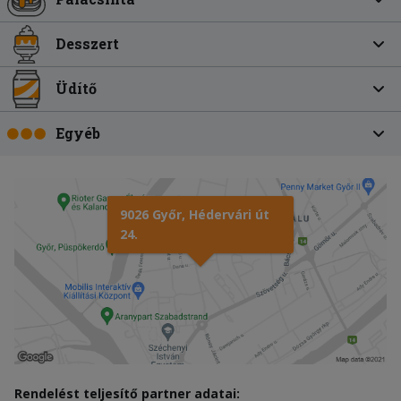
Desszert
Üdítő
Egyéb
9026 Győr, Hédervári út
24.
Rendelést teljesítő partner adatai: