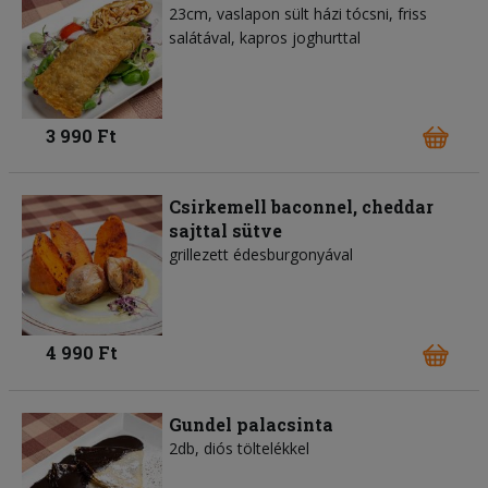
23cm, vaslapon sült házi tócsni, friss
salátával, kapros joghurttal
3 990 Ft
Csirkemell baconnel, cheddar
sajttal sütve
grillezett édesburgonyával
4 990 Ft
Gundel palacsinta
2db, diós töltelékkel