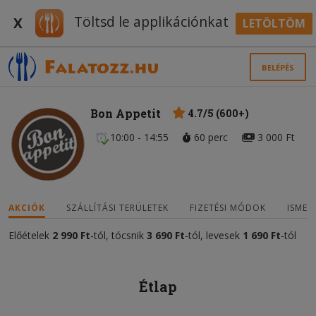
Töltsd le applikációnkat
X
LETÖLTÖM
BELÉPÉS
Bon Appetit
4.7/5 (600+)
10:00 - 14:55
60 perc
3 000 Ft
AKCIÓK
SZÁLLÍTÁSI TERÜLETEK
FIZETÉSI MÓDOK
ISMER
Előételek
2 990 Ft
-tól, tócsnik
3 690 Ft
-tól, levesek
1 690 Ft
-tól
Étlap