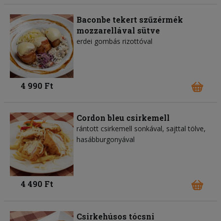
Baconbe tekert szűzérmék
mozzarellával sütve
erdei gombás rizottóval
4 990 Ft
Cordon bleu csirkemell
rántott csirkemell sonkával, sajttal tölve,
hasábburgonyával
4 490 Ft
Csirkehúsos tócsni