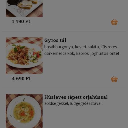
1 490 Ft
Gyros tál
hasábburgonya
kevert saláta
fűszeres
csirkemellcsíkok
kapros-joghurtos öntet
4 690 Ft
Húsleves tépett orjahússal
zöldségekkel, lúdgégetésztával