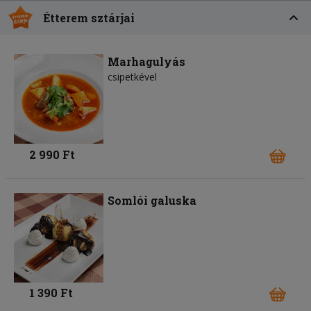
Étterem sztárjai
Marhagulyás
csipetkével
2 990 Ft
Somlói galuska
1 390 Ft