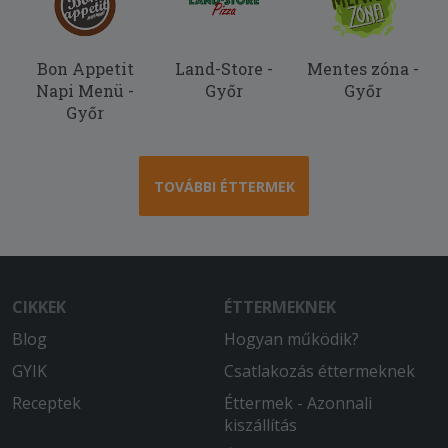
Bon Appetit
Land-Store -
Mentes zóna -
Napi Menü -
Győr
Győr
Győr
TOVÁBBI ÉTTERMEK
CIKKEK
ÉTTERMEKNEK
Blog
Hogyan működik?
GYIK
Csatlakozás éttermeknek
Receptek
Éttermek - Azonnali
kiszállítás