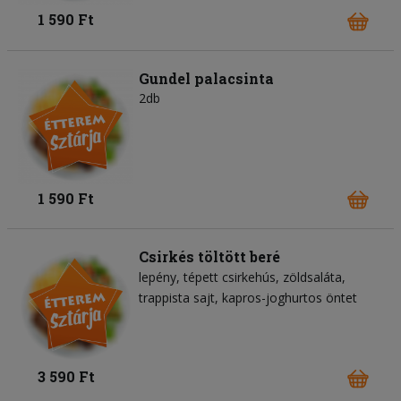
1 590 Ft
Gundel palacsinta
2db
1 590 Ft
Csirkés töltött beré
lepény
tépett csirkehús
zöldsaláta
trappista sajt
kapros-joghurtos öntet
3 590 Ft