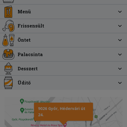
Menü
Frissensült
Öntet
Palacsinta
Desszert
Üdítő
9026 Győr, Hédervári út
24.