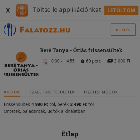
Töltsd le applikációnkat
X
LETÖLTÖM
BELÉPÉS
Beré Tanya - Óriás frissensültek
10:00 - 14:55
60 perc
3 000 Ft
AKCIÓK
SZÁLLÍTÁSI TERÜLETEK
FIZETÉSI MÓDOK
Frissensültek
4 990 Ft
-tól, berék
2
490 Ft
-tól
Öntetek, palacsinták, üdítők a kínálatban
Étlap