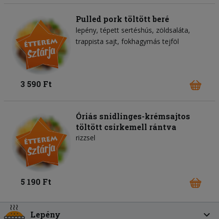
Pulled pork töltött beré
lepény
tépett sertéshús
zöldsaláta
trappista sajt
fokhagymás tejföl
3 590 Ft
Óriás snidlinges-krémsajtos
töltött csirkemell rántva
rizzsel
5 190 Ft
Lepény