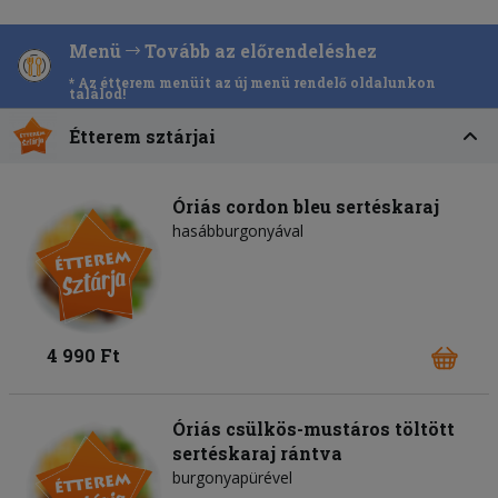
Menü
Tovább az előrendeléshez
* Az étterem menüit az új menü rendelő oldalunkon
találod!
Étterem sztárjai
Óriás cordon bleu sertéskaraj
hasábburgonyával
4 990 Ft
Óriás csülkös-mustáros töltött
sertéskaraj rántva
burgonyapürével