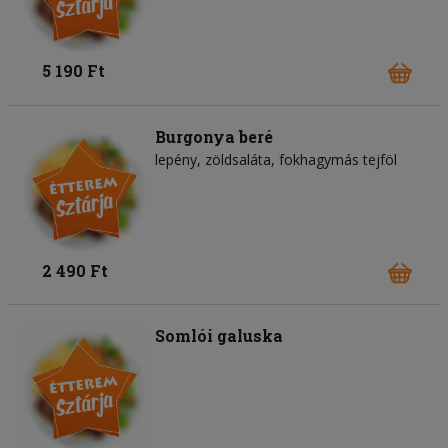
5 190 Ft
Burgonya beré
lepény
zöldsaláta
fokhagymás tejföl
2 490 Ft
Somlói galuska