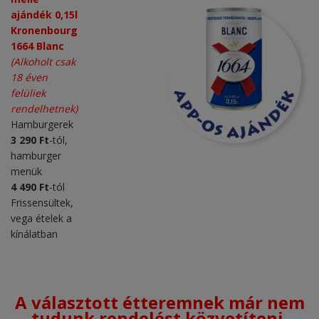
ajándék 0,15l
Kronenbourg
1664 Blanc
(Alkoholt csak
18 éven
felüliek
rendelhetnek)
Hamburgerek
3
290 Ft
-tól,
hamburger
menük
4
490
Ft
-tól
Frissensültek,
vega ételek a
kínálatban
A választott étteremnek már nem
tudunk rendelést közvetíteni.