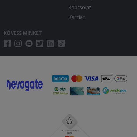
Kapcsolat
Karrier
KÖVESS MINKET