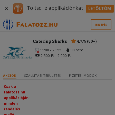
Töltsd le applikációnkat
X
LETÖLTÖM
BELÉPÉS
Catering Sharks
4.7/5 (80+)
11:00 - 23:55
90 perc
2 500 Ft - 9 000 Ft
AKCIÓK
SZÁLLÍTÁSI TERÜLETEK
FIZETÉSI MÓDOK
Csak a
Falatozz.hu
applikációján:
minden
rendelés
mellé