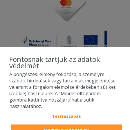
Fontosnak tartjuk az adatok
védelmét
A böngészési élmény fokozása, a személyre
2010-2026 Copyright - Falatozz.hu - Diston-line Kft.
szabott hirdetések vagy tartalmak megjelenítése,
valamint a forgalom elemzése érdekében sütiket
Pizza, gyros, hamburger, menük kedvező áron, egy helyen az összes
(cookie) használunk. A "Mindet elfogadom"
étterem ajánlata.
gombra kattintva hozzájárulhat a sütik
használatához.
Testreszabás