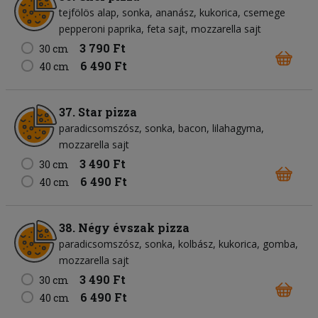
tejfölös alap
sonka
ananász
kukorica
csemege
pepperoni paprika
feta sajt
mozzarella sajt
3 790 Ft
30 cm
6 490 Ft
40 cm
37. Star pizza
paradicsomszósz
sonka
bacon
lilahagyma
mozzarella sajt
3 490 Ft
30 cm
6 490 Ft
40 cm
38. Négy évszak pizza
paradicsomszósz
sonka
kolbász
kukorica
gomba
mozzarella sajt
3 490 Ft
30 cm
6 490 Ft
40 cm