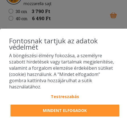
mozzarella sajt
3 790 Ft
30 cm
6 490 Ft
40 cm
67. Carbonara pizza
Fontosnak tartjuk az adatok
fokhagymás-tejfölös alap
sonka
bacon
kukorica
védelmét
füstölt sajt
mozzarella sajt
A böngészési élmény fokozása, a személyre
3 890 Ft
30 cm
szabott hirdetések vagy tartalmak megjelenítése,
6 490 Ft
40 cm
valamint a forgalom elemzése érdekében sütiket
(cookie) használunk. A "Mindet elfogadom"
gombra kattintva hozzájárulhat a sütik
68. Füstös BBQ pizza
használatához.
BBQ alap
bacon
csirkemell
lilahagyma
füstölt sajt
mozzarella sajt
Testreszabás
3 790 Ft
30 cm
6 490 Ft
MINDENT ELFOGADOK
40 cm