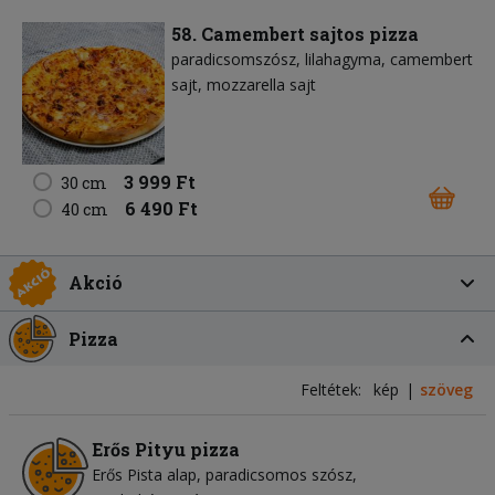
58. Camembert sajtos pizza
paradicsomszósz
lilahagyma
camembert
sajt
mozzarella sajt
3 999 Ft
30 cm
6 490 Ft
40 cm
Akció
Pizza
Feltétek:
kép
szöveg
Erős Pityu pizza
Erős Pista alap
paradicsomos szósz