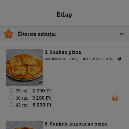
Étlap
Étterem sztárjai
3. Sonkás pizza
paradicsomszósz
sonka
mozzarella sajt
2 790 Ft
25 cm
3 290 Ft
30 cm
6 000 Ft
40 cm
6. Sonkás-kukoricás pizza