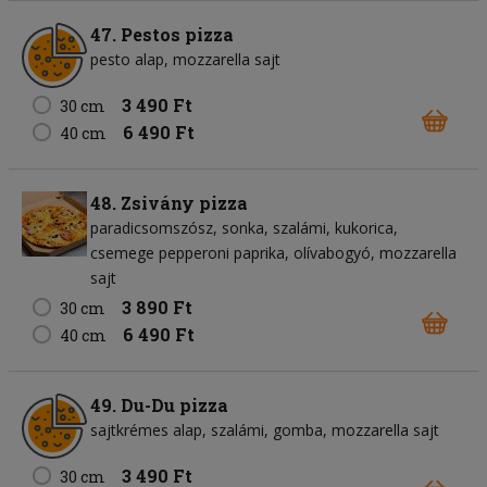
47. Pestos pizza
pesto alap
mozzarella sajt
3 490 Ft
30 cm
6 490 Ft
40 cm
48. Zsivány pizza
paradicsomszósz
sonka
szalámi
kukorica
csemege pepperoni paprika
olívabogyó
mozzarella
sajt
3 890 Ft
30 cm
6 490 Ft
40 cm
49. Du-Du pizza
sajtkrémes alap
szalámi
gomba
mozzarella sajt
3 490 Ft
30 cm