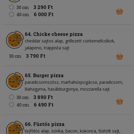
3 290 Ft
30 cm
6 000 Ft
40 cm
64. Chicke cheese pizza
cheddar sajtos alap
grillezett csirkemellcsíkok
jalapeno
trappista sajt
3 790 Ft
30 cm
65. Burger pizza
paradicsomszósz
marhahúspogácsa
paradicsom
lilahagyma
hasábburgonya
mozzarella sajt
3 890 Ft
30 cm
6 490 Ft
40 cm
66. Füstös pizza
tejfölös alap
sonka
bacon
kukorica
füstölt sajt