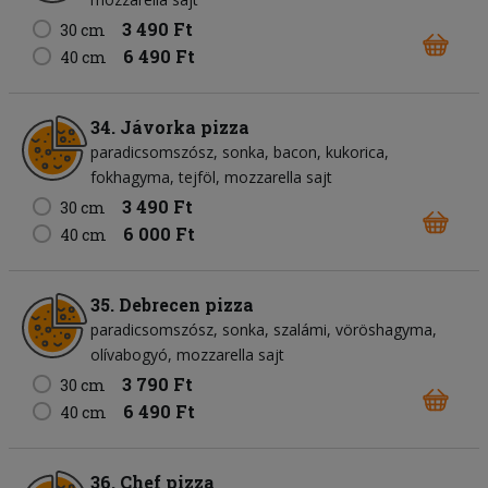
3 490 Ft
30 cm
6 490 Ft
40 cm
34. Jávorka pizza
paradicsomszósz
sonka
bacon
kukorica
fokhagyma
tejföl
mozzarella sajt
3 490 Ft
30 cm
6 000 Ft
40 cm
35. Debrecen pizza
paradicsomszósz
sonka
szalámi
vöröshagyma
olívabogyó
mozzarella sajt
3 790 Ft
30 cm
6 490 Ft
40 cm
36. Chef pizza