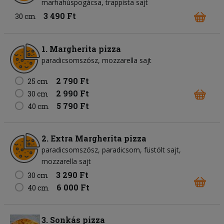
marhahúspogácsa
trappista sajt
3 490 Ft
30 cm
1. Margherita pizza
paradicsomszósz
mozzarella sajt
2 790 Ft
25 cm
2 990 Ft
30 cm
5 790 Ft
40 cm
2. Extra Margherita pizza
paradicsomszósz
paradicsom
füstölt sajt
mozzarella sajt
3 290 Ft
30 cm
6 000 Ft
40 cm
3. Sonkás pizza