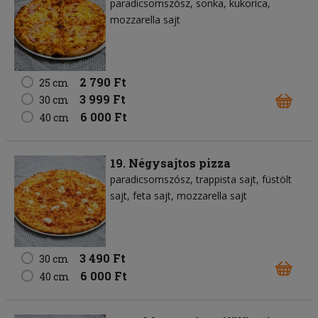
paradicsomszósz
sonka
kukorica
mozzarella sajt
2 790 Ft
25 cm
3 999 Ft
30 cm
6 000 Ft
40 cm
19. Négysajtos pizza
paradicsomszósz
trappista sajt
füstölt
sajt
feta sajt
mozzarella sajt
3 490 Ft
30 cm
6 000 Ft
40 cm