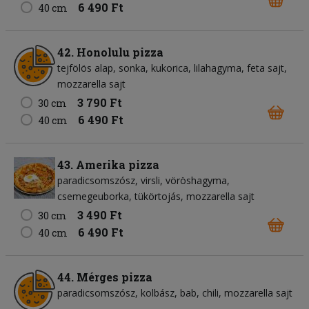
6 490 Ft
40 cm
42. Honolulu pizza
tejfölös alap
sonka
kukorica
lilahagyma
feta sajt
mozzarella sajt
3 790 Ft
30 cm
6 490 Ft
40 cm
43. Amerika pizza
paradicsomszósz
virsli
vöröshagyma
csemegeuborka
tükörtojás
mozzarella sajt
3 490 Ft
30 cm
6 490 Ft
40 cm
44. Mérges pizza
paradicsomszósz
kolbász
bab
chili
mozzarella sajt