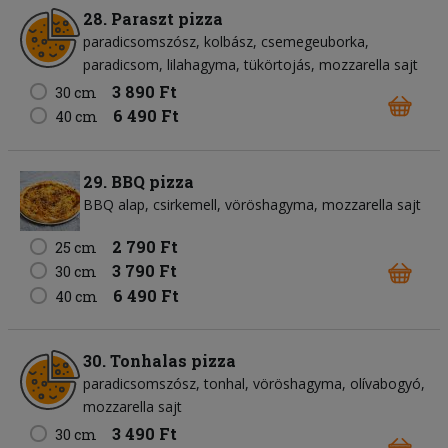
28. Paraszt pizza
paradicsomszósz
kolbász
csemegeuborka
paradicsom
lilahagyma
tükörtojás
mozzarella sajt
3 890 Ft
30 cm
6 490 Ft
40 cm
29. BBQ pizza
BBQ alap
csirkemell
vöröshagyma
mozzarella sajt
2 790 Ft
25 cm
3 790 Ft
30 cm
6 490 Ft
40 cm
30. Tonhalas pizza
paradicsomszósz
tonhal
vöröshagyma
olívabogyó
mozzarella sajt
3 490 Ft
30 cm