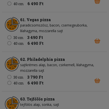
6 490 Ft
40 cm
61. Vegas pizza
paradicsomszósz
bacon
csemegeuborka
lilahagyma
mozzarella sajt
3 490 Ft
30 cm
6 490 Ft
40 cm
62. Philadelphia pizza
sajtkrémes alap
bacon
csirkemell
lilahagyma
mozzarella sajt
3 790 Ft
30 cm
6 490 Ft
40 cm
63. Tejfölös pizza
tejfölös alap
sonka
sajt