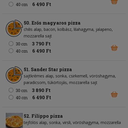
6 490 Ft
40 cm
50. Erős magyaros pizza
chilis alap
bacon
kolbász
lilahagyma
jalapeno
mozzarella sajt
3 790 Ft
30 cm
6 490 Ft
40 cm
51. Sander Star pizza
sajtkrémes alap
sonka
csirkemell
vöröshagyma
paradicsom
tükörtojás
mozzarella sajt
3 890 Ft
30 cm
6 490 Ft
40 cm
52. Filippo pizza
tejfölös alap
sonka
virsli
vöröshagyma
mozzarella