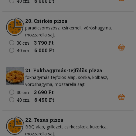
6 000 Ft
40 cm
20. Csirkés pizza
paradicsomszósz
csirkemell
vöröshagyma
mozzarella sajt
3 790 Ft
30 cm
6 000 Ft
40 cm
21. Fokhagymás-tejfölös pizza
fokhagymás-tejfölös alap
sonka
kolbász
vöröshagyma
mozzarella sajt
3 690 Ft
30 cm
6 490 Ft
40 cm
22. Texas pizza
BBQ alap
grillezett csirkecsíkok
kukorica
mozzarella sajt