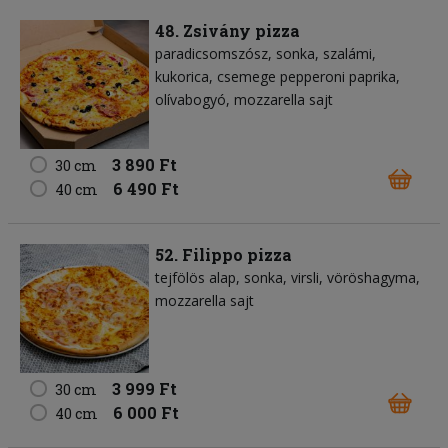
48. Zsivány pizza
paradicsomszósz
sonka
szalámi
kukorica
csemege pepperoni paprika
olívabogyó
mozzarella sajt
3 890 Ft
30 cm
6 490 Ft
40 cm
52. Filippo pizza
tejfölös alap
sonka
virsli
vöröshagyma
mozzarella sajt
3 999 Ft
30 cm
6 000 Ft
40 cm