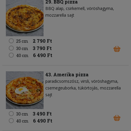
29. BBQ pizza
BBQ alap
csirkemell
vöröshagyma
mozzarella sajt
2 790 Ft
25 cm
3 790 Ft
30 cm
6 490 Ft
40 cm
43. Amerika pizza
paradicsomszósz
virsli
vöröshagyma
csemegeuborka
tükörtojás
mozzarella
sajt
3 490 Ft
30 cm
6 490 Ft
40 cm