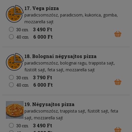
17. Vega pizza
paradicsomszósz
paradicsom
kukorica
gomba
mozzarella sajt
3 490 Ft
30 cm
6 000 Ft
40 cm
18. Bolognai négysajtos pizza
paradicsomszósz
bolognai ragu
trappista sajt
füstölt sajt
feta sajt
mozzarella sajt
3 790 Ft
30 cm
6 000 Ft
40 cm
19. Négysajtos pizza
paradicsomszósz
trappista sajt
füstölt sajt
feta
sajt
mozzarella sajt
3 490 Ft
30 cm