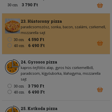
3 790 Ft
30 cm
23. Hústorony pizza
paradicsomszósz
sonka
bacon
szalámi
csirkemell
mozzarella sajt
4 590 Ft
30 cm
6 490 Ft
40 cm
24. Gyrosos pizza
kapros-tejfölös alap
gyros hús csirkemellből
paradicsom
kígyóuborka
lilahagyma
mozzarella
sajt
3 790 Ft
30 cm
6 490 Ft
40 cm
25. Kotkoda pizza