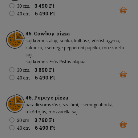
3 490 Ft
30 cm
6 490 Ft
40 cm
45. Cowboy pizza
sajtkrémes alap
sonka
kolbász
vöröshagyma
kukorica
csemege pepperoni paprika
mozzarella
sajt
sajtkrémes-Erős Pistás alappal
3 890 Ft
30 cm
6 490 Ft
40 cm
46. Popeye pizza
paradicsomszósz
szalámi
csemegeuborka
tükörtojás
mozzarella sajt
3 790 Ft
30 cm
6 490 Ft
40 cm