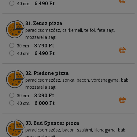
6 490 Ft
40 cm
31. Zeusz pizza
paradicsomszósz
csirkemell
tejföl
feta sajt
mozzarella sajt
3 790 Ft
30 cm
6 490 Ft
40 cm
32. Piedone pizza
paradicsomszósz
sonka
bacon
vöröshagyma
bab
mozzarella sajt
3 290 Ft
30 cm
6 000 Ft
40 cm
33. Bud Spencer pizza
paradicsomszósz
bacon
szalámi
lilahagyma
bab
mozzarella sajt