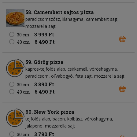
58. Camembert sajtos pizza
paradicsomszósz
lilahagyma
camembert sajt
mozzarella sajt
3 999 Ft
30 cm
6 490 Ft
40 cm
59. Görög pizza
kapros-tejfölös alap
csirkemell
vöröshagyma
paradicsom
olívabogyó
feta sajt
mozzarella sajt
3 890 Ft
30 cm
6 490 Ft
40 cm
60. New York pizza
tejfölös alap
bacon
kolbász
vöröshagyma
jalapeno
mozzarella sajt
3 790 Ft
30 cm