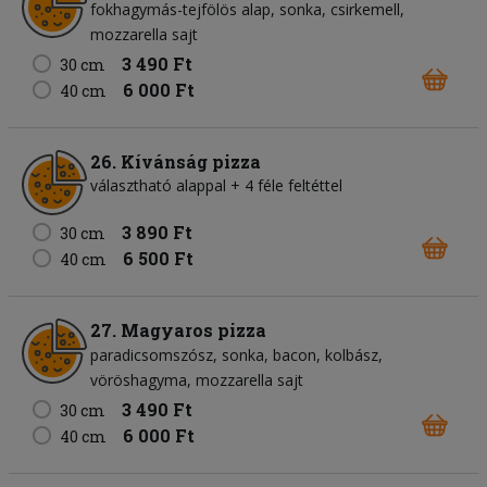
fokhagymás-tejfölös alap
sonka
csirkemell
mozzarella sajt
3 490 Ft
30 cm
6 000 Ft
40 cm
26. Kívánság pizza
választható alappal + 4 féle feltéttel
3 890 Ft
30 cm
6 500 Ft
40 cm
27. Magyaros pizza
paradicsomszósz
sonka
bacon
kolbász
vöröshagyma
mozzarella sajt
3 490 Ft
30 cm
6 000 Ft
40 cm