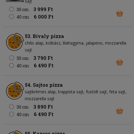
sajt
3 999 Ft
30 cm
6 000 Ft
40 cm
53. Bivaly pizza
chilis alap
kolbász
lilahagyma
jalapeno
mozzarella
sajt
3 790 Ft
30 cm
6 490 Ft
40 cm
54. Sajtos pizza
sajtkrémes alap
trappista sajt
füstölt sajt
feta sajt
mozzarella sajt
3 890 Ft
30 cm
6 490 Ft
40 cm
55. Kapros pizza