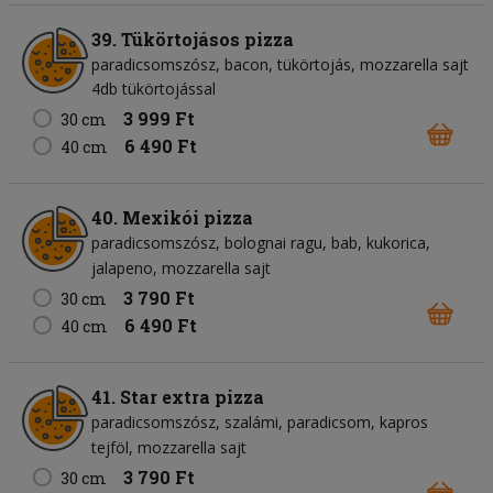
39. Tükörtojásos pizza
paradicsomszósz
bacon
tükörtojás
mozzarella sajt
4db tükörtojással
3 999 Ft
30 cm
6 490 Ft
40 cm
40. Mexikói pizza
paradicsomszósz
bolognai ragu
bab
kukorica
jalapeno
mozzarella sajt
3 790 Ft
30 cm
6 490 Ft
40 cm
41. Star extra pizza
paradicsomszósz
szalámi
paradicsom
kapros
tejföl
mozzarella sajt
3 790 Ft
30 cm