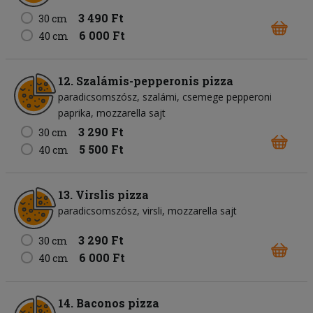
3 490 Ft
30 cm
6 000 Ft
40 cm
12. Szalámis-pepperonis pizza
paradicsomszósz
szalámi
csemege pepperoni
paprika
mozzarella sajt
3 290 Ft
30 cm
5 500 Ft
40 cm
13. Virslis pizza
paradicsomszósz
virsli
mozzarella sajt
3 290 Ft
30 cm
6 000 Ft
40 cm
14. Baconos pizza