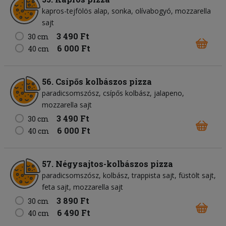
kapros-tejfölös alap
sonka
olívabogyó
mozzarella
sajt
3 490 Ft
30 cm
6 000 Ft
40 cm
56. Csípős kolbászos pizza
paradicsomszósz
csípős kolbász
jalapeno
mozzarella sajt
3 490 Ft
30 cm
6 000 Ft
40 cm
57. Négysajtos-kolbászos pizza
paradicsomszósz
kolbász
trappista sajt
füstölt sajt
feta sajt
mozzarella sajt
3 890 Ft
30 cm
6 490 Ft
40 cm