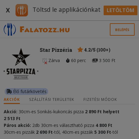
Töltsd le applikációnkat
X
LETÖLTÖM
BELÉPÉS
Star Pizzéria
4.2/5 (100+)
Zárva
60 perc
3 500 Ft
Élő futárkövetés
AKCIÓK
SZÁLLÍTÁSI TERÜLETEK
FIZETÉSI MÓDOK
Akció:
30cm-es Sonkás-kukoricás pizza
2 890 Ft helyett
2 513 Ft
Páros akció:
2db 30cm-es választható pizza
4 800 Ft
30cm-es pizzák
2 690 Ft
-tól, 40cm-es pizzák
5 300 Ft
-tól