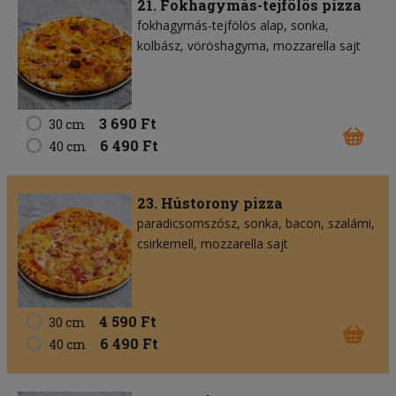
21. Fokhagymás-tejfölös pizza
fokhagymás-tejfölös alap
sonka
kolbász
vöröshagyma
mozzarella sajt
3 690 Ft
30 cm
6 490 Ft
40 cm
23. Hústorony pizza
paradicsomszósz
sonka
bacon
szalámi
csirkemell
mozzarella sajt
4 590 Ft
30 cm
6 490 Ft
40 cm