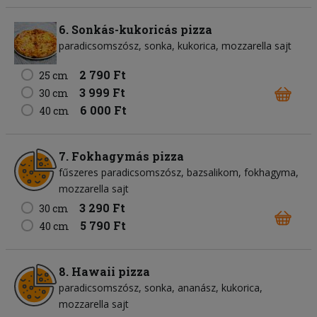
6. Sonkás-kukoricás pizza
paradicsomszósz
sonka
kukorica
mozzarella sajt
2 790 Ft
25 cm
3 999 Ft
30 cm
6 000 Ft
40 cm
7. Fokhagymás pizza
fűszeres paradicsomszósz
bazsalikom
fokhagyma
mozzarella sajt
3 290 Ft
30 cm
5 790 Ft
40 cm
8. Hawaii pizza
paradicsomszósz
sonka
ananász
kukorica
mozzarella sajt