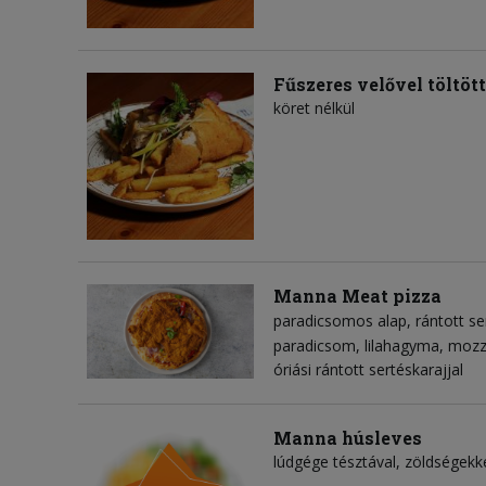
Fűszeres velővel töltöt
köret nélkül
Manna Meat pizza
paradicsomos alap
rántott se
paradicsom
lilahagyma
mozza
óriási rántott sertéskarajjal
Manna húsleves
lúdgége tésztával, zöldségekk