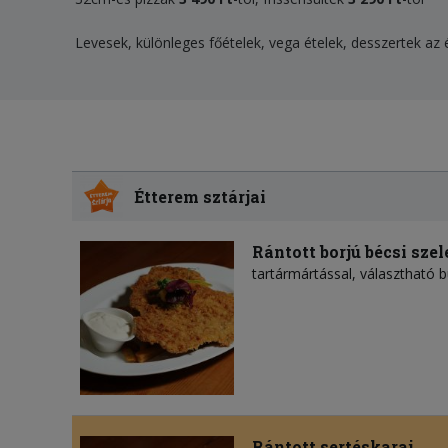
Levesek, különleges főételek, vega ételek, desszertek az 
Étterem sztárjai
Rántott borjú bécsi szel
tartármártással, választható 
Rántott sertéskaraj