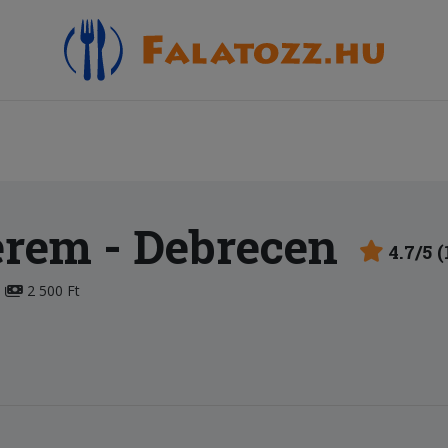
erem
- Debrecen
4.7/5 
2 500 Ft