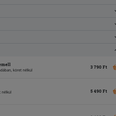
emell
3 790 Ft
dában, köret nélkül
5 490 Ft
 nélkül