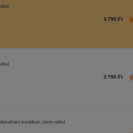
élkül
3 790 Ft
élkül
3 790 Ft
álasztható bundában, köret nélkül