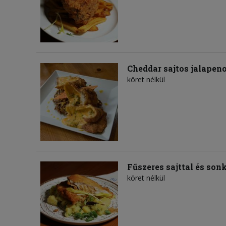
Cheddar sajtos jalapeno
köret nélkül
Fűszeres sajttal és son
köret nélkül