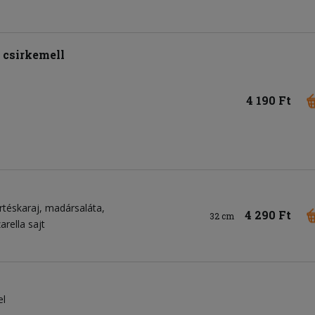
t csirkemell
4 190 Ft
rtéskaraj
madársaláta
4 290 Ft
32 cm
rella sajt
el