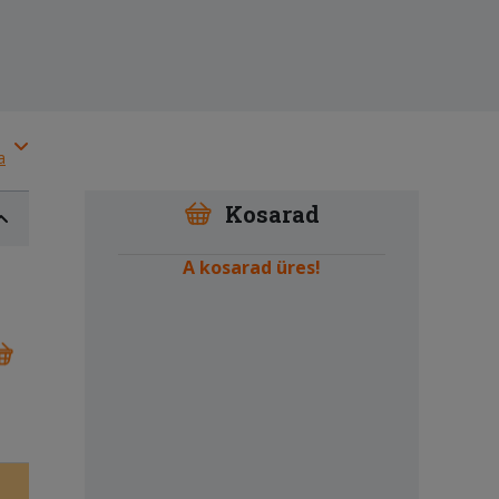
a
Kosarad
A kosarad üres!