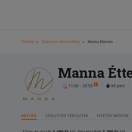
Főoldal
Debrecen ételrendelés
Manna Étterem
Manna Étt
11:00 - 20:55
60 perc
AKCIÓK
SZÁLLÍTÁSI TERÜLETEK
FIZETÉSI MÓDOK
32cm-es pizzák
3 490 Ft
-tól, frissensültek
3
290 Ft
-tól