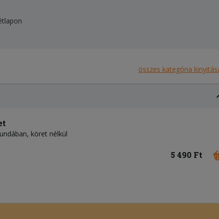
étlapon
összes kategória kinyitás
et
bundában, köret nélkül
5 490 Ft