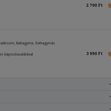
2 790 Ft
radicsom
lilahagyma
fokhagymás
3 990 Ft
zes káposztasalátával