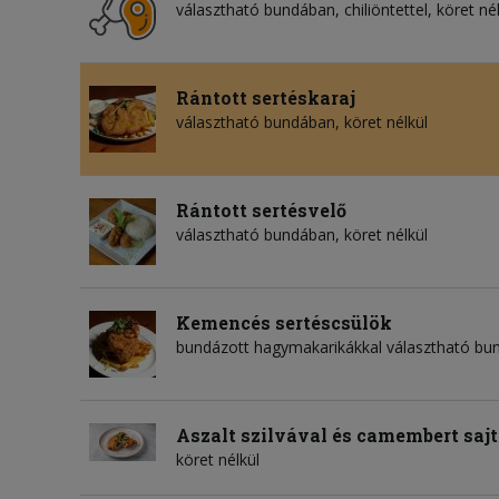
választható bundában, chiliöntettel, köret né
Rántott sertéskaraj
választható bundában, köret nélkül
Rántott sertésvelő
választható bundában, köret nélkül
Kemencés sertéscsülök
bundázott hagymakarikákkal választható bun
Aszalt szilvával és camembert sajtt
köret nélkül