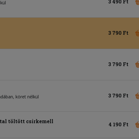
3 490 Ft
lkül
3 790 Ft
3 790 Ft
3 790 Ft
dában, köret nélkül
al töltött csirkemell
4 190 Ft