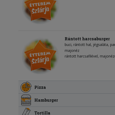
Rántott harcsaburger
buci
rántott hal
jégsaláta
pa
majonéz
rántott harcsafilével, majoné
Pizza
Hamburger
Tortilla