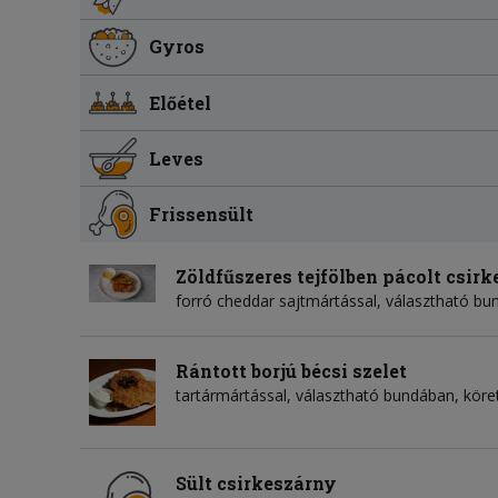
Gyros
Előétel
Leves
Frissensült
Zöldfűszeres tejfölben pácolt csirk
forró cheddar sajtmártással, választható bun
Rántott borjú bécsi szelet
tartármártással, választható bundában, köret
Sült csirkeszárny