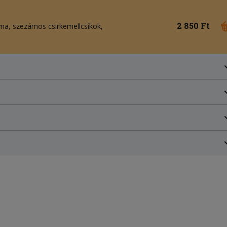
2 850 Ft
yma
szezámos csirkemellcsíkok