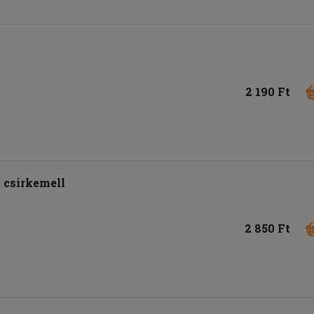
2 190 Ft
t csirkemell
2 850 Ft