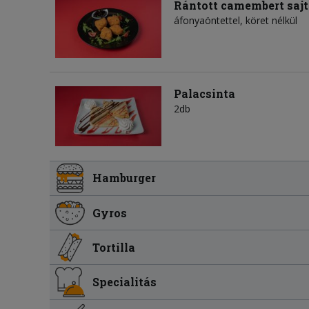
Rántott camembert saj
áfonyaöntettel, köret nélkül
Palacsinta
2db
Hamburger
Gyros
Tortilla
Specialitás