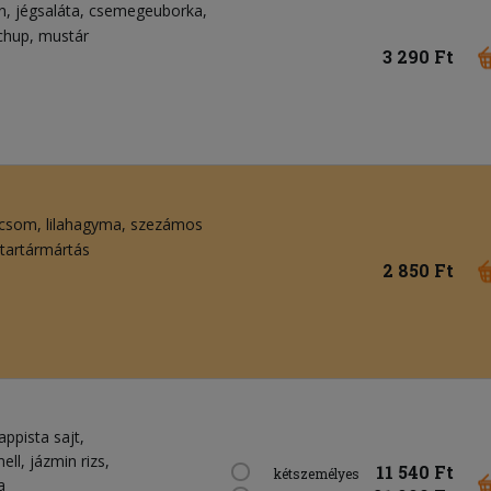
n
jégsaláta
csemegeuborka
chup
mustár
3 290 Ft
icsom
lilahagyma
szezámos
tartármártás
2 850 Ft
appista sajt,
ell, jázmin rizs,
11 540 Ft
kétszemélyes
a