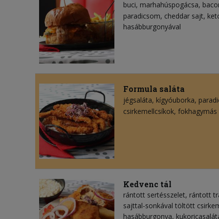
buci
marhahúspogácsa
baco
paradicsom
cheddar sajt
ket
hasábburgonyával
Formula saláta
jégsaláta
kígyóuborka
parad
csirkemellcsíkok
fokhagymás 
Kedvenc tál
rántott sertésszelet, rántott tr
sajttal-sonkával töltött csirkem
hasábburgonya, kukoricasalát