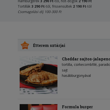
Hamburgerek
3 29
0
Ft
-tól, hot-dogok
2 190
Ft
Tortillák
3 2
90 Ft
-tól, frissensültek
2 1
90
Ft
-tól
Csomagolási díj 100-300 Ft
Étterem sztárjai
Cheddar sajtos-jalapeno
tortilla
csirkecombfilé
paradi
sajt
hasábburgonyával
Formula burger