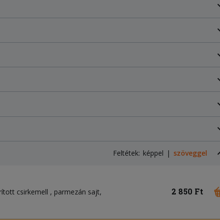
Feltétek:
képpel
szöveggel
2 850 Ft
rított csirkemell
parmezán sajt