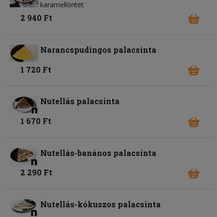
karamellöntet
2 940 Ft
Narancspudingos palacsinta
1 720 Ft
Nutellás palacsinta
1 670 Ft
Nutellás-banános palacsinta
2 290 Ft
Nutellás-kókuszos palacsinta