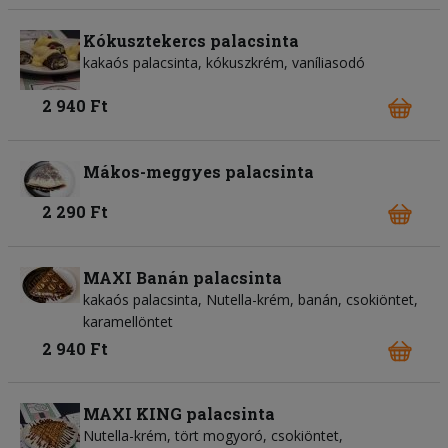
Kókusztekercs palacsinta
kakaós palacsinta, kókuszkrém, vaníliasodó
2 940 Ft
Mákos-meggyes palacsinta
2 290 Ft
MAXI Banán palacsinta
kakaós palacsinta, Nutella-krém, banán, csokiöntet,
karamellöntet
2 940 Ft
MAXI KING palacsinta
Nutella-krém, tört mogyoró, csokiöntet,