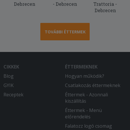
Debrecen
- Debrecen
Trattoria -
Debrecen
TOVÁBBI ÉTTERMEK
CIKKEK
ÉTTERMEKNEK
Blog
Hogyan működik?
GYIK
Csatlakozás éttermeknek
Receptek
Éttermek - Azonnali
kiszállítás
Éttermek - Menü
előrendelés
Falatozz logó csomag