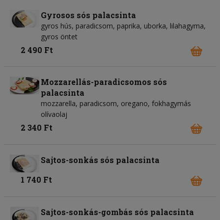
Gyrosos sós palacsinta
gyros hús, paradicsom, paprika, uborka, lilahagyma,
gyros öntet
2 490 Ft
Mozzarellás-paradicsomos sós
palacsinta
mozzarella, paradicsom, oregano, fokhagymás
olívaolaj
2 340 Ft
Sajtos-sonkás sós palacsinta
1 740 Ft
Sajtos-sonkás-gombás sós palacsinta