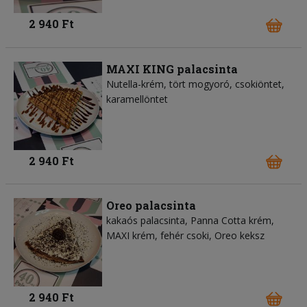
2 940 Ft
MAXI KING palacsinta
Nutella-krém, tört mogyoró, csokiöntet,
karamellöntet
2 940 Ft
Oreo palacsinta
kakaós palacsinta, Panna Cotta krém,
MAXI krém, fehér csoki, Oreo keksz
2 940 Ft