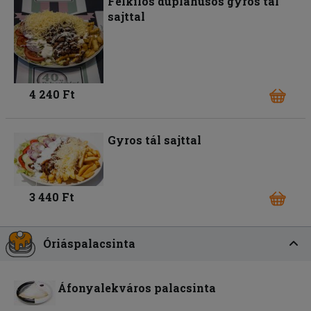
Félkilós duplahúsos gyros tál
sajttal
4 240 Ft
Gyros tál sajttal
3 440 Ft
Óriáspalacsinta
Áfonyalekváros palacsinta