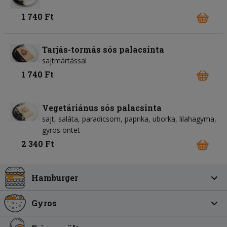
1 740 Ft
Tarjás-tormás sós palacsinta
sajtmártással
1 740 Ft
Vegetáriánus sós palacsinta
sajt, saláta, paradicsom, paprika, uborka, lilahagyma,
gyros öntet
2 340 Ft
Hamburger
Gyros