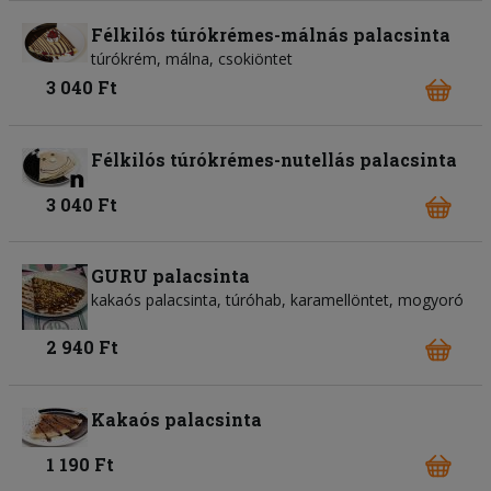
Félkilós túrókrémes-málnás palacsinta
túrókrém, málna, csokiöntet
3 040 Ft
Félkilós túrókrémes-nutellás palacsinta
3 040 Ft
GURU palacsinta
kakaós palacsinta, túróhab, karamellöntet, mogyoró
2 940 Ft
Kakaós palacsinta
1 190 Ft