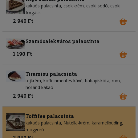
kakaós palacsinta, csokikrém, csoki sodó, csoki
forgács
2 940 Ft
Szamócalekváros palacsinta
1 190 Ft
Tiramisu palacsinta
tejkrém, koffeinmentes kávé, babapiskóta, rum,
holland kakaó
2 940 Ft
Toffifee palacsinta
kakaós palacsinta, Nutella-krém, karamellpuding,
mogyoró
2 940 Ft