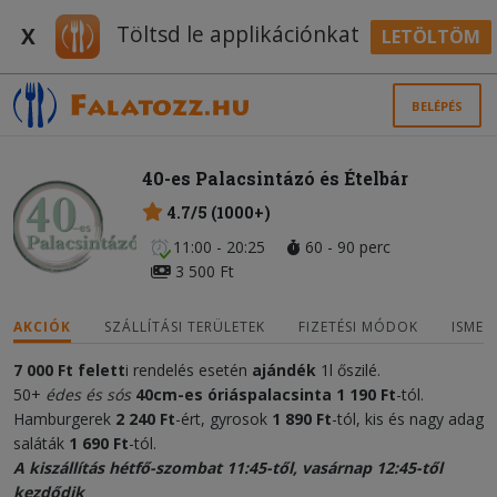
Töltsd le applikációnkat
X
LETÖLTÖM
BELÉPÉS
40-es Palacsintázó és Ételbár
4.7/5 (1000+)
11:00 - 20:25
60 - 90 perc
3 500 Ft
AKCIÓK
SZÁLLÍTÁSI TERÜLETEK
FIZETÉSI MÓDOK
ISMER
7 000 Ft felett
i rendelés esetén
ajándék
1l őszilé.
50+
édes és sós
40cm-es óriáspalacsinta 1 190 Ft
-tól.
Hamburgerek
2 240 Ft
-ért, gyrosok
1 890
Ft
-tól, kis és nagy adag
saláták
1 690 Ft
-tól.
A kiszállítás hétfő-szombat 11:45-től, vasárnap 12:45-től
kezdődik