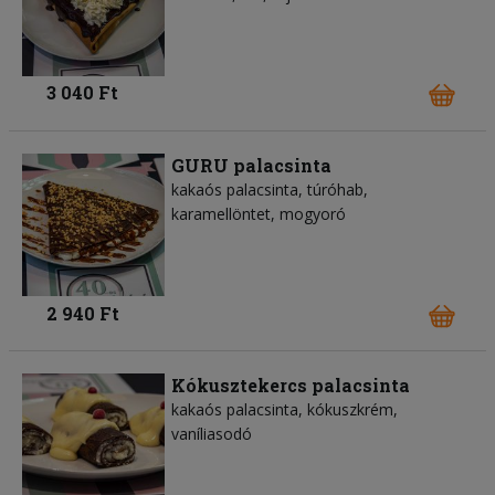
3 040 Ft
GURU palacsinta
kakaós palacsinta, túróhab,
karamellöntet, mogyoró
2 940 Ft
Kókusztekercs palacsinta
kakaós palacsinta, kókuszkrém,
vaníliasodó