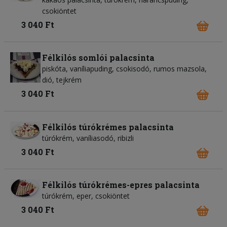
csokiöntet
3 040 Ft
Félkilós somlói palacsinta
piskóta, vaníliapuding, csokisodó, rumos mazsola,
dió, tejkrém
3 040 Ft
Félkilós túrókrémes palacsinta
túrókrém, vaníliasodó, ribizli
3 040 Ft
Félkilós túrókrémes-epres palacsinta
túrókrém, eper, csokiöntet
3 040 Ft