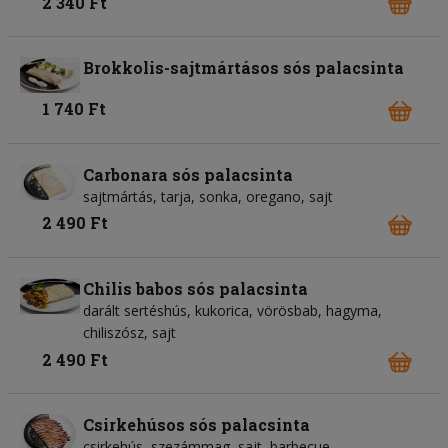
2 340 Ft
Brokkolis-sajtmártásos sós palacsinta
1 740 Ft
Carbonara sós palacsinta
sajtmártás, tarja, sonka, oregano, sajt
2 490 Ft
Chilis babos sós palacsinta
darált sertéshús, kukorica, vörösbab, hagyma,
chiliszósz, sajt
2 490 Ft
Csirkehúsos sós palacsinta
csirkehús, szezámmag, sajt, barbecue