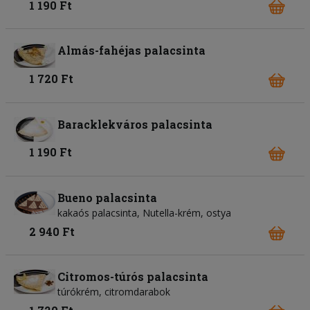
1 190 Ft
Almás-fahéjas palacsinta
1 720 Ft
Baracklekváros palacsinta
1 190 Ft
Bueno palacsinta
kakaós palacsinta, Nutella-krém, ostya
2 940 Ft
Citromos-túrós palacsinta
túrókrém, citromdarabok