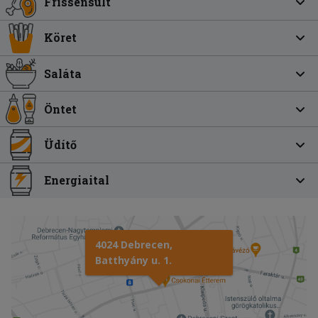
Frissensült
Köret
Saláta
Öntet
Üdítő
Energiaital
4024 Debrecen,
Batthyány u. 1.