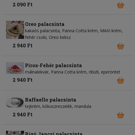
2 090 Ft
Oreo palacsinta
kakaós palacsinta, Panna Cotta krém, MAXI krém,
fehér csoki, Oreo keksz
2 940 Ft
Piros-Fehér palacsinta
málnalekvár, Panna Cotta krém, ribizli, eperöntet
2 940 Ft
Raffaello palacsinta
tejkrém, kókuszreszelék, mandula
2 940 Ft
Rigó Jancsi palacsinta