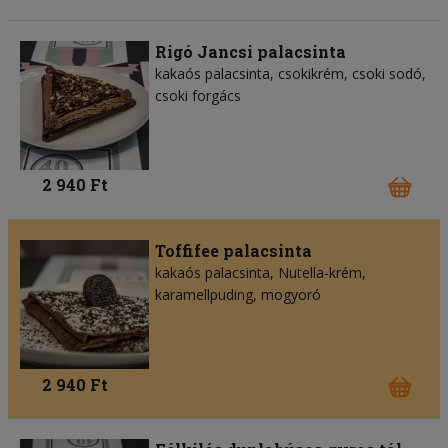
Rigó Jancsi palacsinta
kakaós palacsinta, csokikrém, csoki sodó,
csoki forgács
2 940 Ft
Toffifee palacsinta
kakaós palacsinta, Nutella-krém,
karamellpuding, mogyoró
2 940 Ft