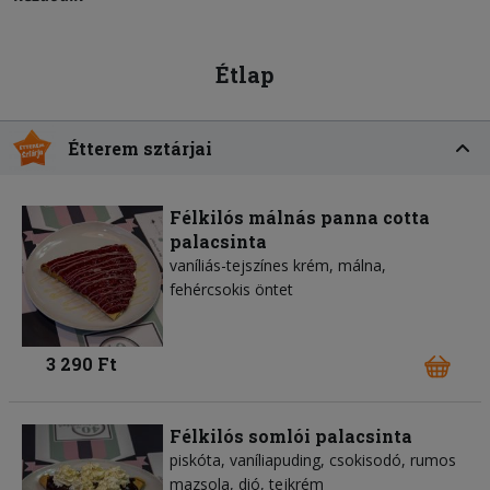
Étlap
Étterem sztárjai
Félkilós málnás panna cotta
palacsinta
vaníliás-tejszínes krém, málna,
fehércsokis öntet
3 290 Ft
Félkilós somlói palacsinta
piskóta, vaníliapuding, csokisodó, rumos
mazsola, dió, tejkrém