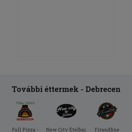
További éttermek - Debrecen
Full Pizza -
New City Ételbár
Fitandfine