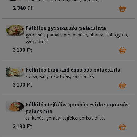
2 340 Ft
Félkilós gyrosos sós palacsinta
gyros hús, paradicsom, paprika, uborka, lilahagyma,
gyros öntet
3 190 Ft
Félkilós ham and eggs sós palacsinta
sonka, sajt, tükörtojás, sajtmártás
3 190 Ft
Félkilós tejfölös-gombás csirkeragus sós
palacsinta
csirkehús, gomba, tejfölös pörkölt öntet
3 190 Ft