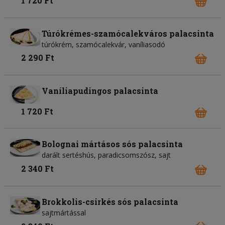
1 720 Ft
Túrókrémes-szamócalekváros palacsinta
túrókrém, szamócalekvár, vaníliasodó
2 290 Ft
Vaníliapudingos palacsinta
1 720 Ft
Bolognai mártásos sós palacsinta
darált sertéshús, paradicsomszósz, sajt
2 340 Ft
Brokkolis-csirkés sós palacsinta
sajtmártással