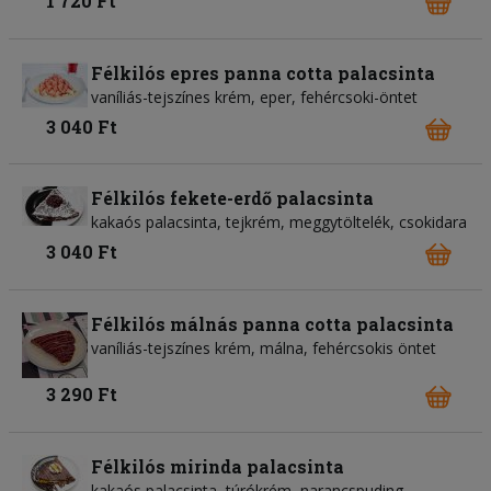
1 720 Ft
Félkilós epres panna cotta palacsinta
vaníliás-tejszínes krém, eper, fehércsoki-öntet
3 040 Ft
Félkilós fekete-erdő palacsinta
kakaós palacsinta, tejkrém, meggytöltelék, csokidara
3 040 Ft
Félkilós málnás panna cotta palacsinta
vaníliás-tejszínes krém, málna, fehércsokis öntet
3 290 Ft
Félkilós mirinda palacsinta
kakaós palacsinta, túrókrém, narancspuding,